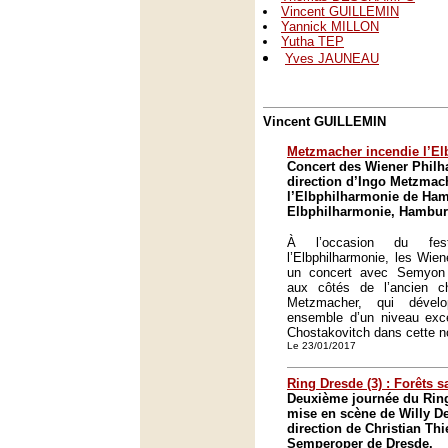
Vincent GUILLEMIN
Yannick MILLON
Yutha TEP
Yves JAUNEAU
Vincent GUILLEMIN
Metzmacher incendie l’El
Concert des Wiener Philh
direction d’Ingo Metzmac
l’Elbphilharmonie de Ha
Elbphilharmonie, Hambu
À l’occasion du fest
l’Elbphilharmonie, les Wien
un concert avec Semyon 
aux côtés de l’ancien c
Metzmacher, qui dével
ensemble d’un niveau exce
Chostakovitch dans cette n
Le 23/01/2017
Ring Dresde (3) : Forêts 
Deuxième journée du Rin
mise en scène de Willy De
direction de Christian Th
Semperoper de Dresde.