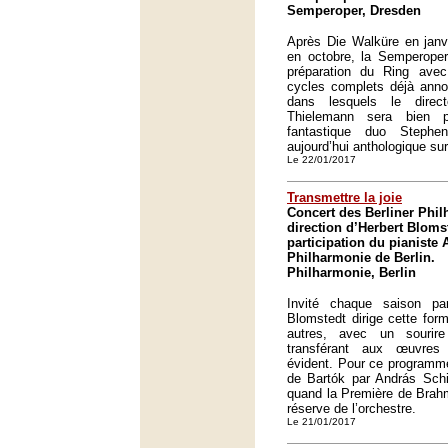
Semperoper, Dresden
Après Die Walküre en janv
en octobre, la Semperoper
préparation du Ring avec
cycles complets déjà anno
dans lesquels le direct
Thielemann sera bien 
fantastique duo Steph
aujourd’hui anthologique su
Le 22/01/2017
Transmettre la joie
Concert des Berliner Phil
direction d’Herbert Blomst
participation du pianiste 
Philharmonie de Berlin.
Philharmonie, Berlin
Invité chaque saison par
Blomstedt dirige cette for
autres, avec un sourire
transférant aux œuvres 
évident. Pour ce programme
de Bartók par András Schi
quand la Première de Brahm
réserve de l’orchestre.
Le 21/01/2017