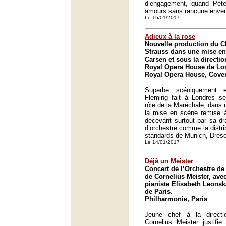
d’engagement, quand Peter
amours sans rancune envers
Le 15/01/2017
Adieux à la rose
Nouvelle production du Ch
Strauss dans une mise en
Carsen et sous la directi
Royal Opera House de Lo
Royal Opera House, Cove
Superbe scéniquement 
Fleming fait à Londres s
rôle de la Maréchale, dans u
la mise en scène remise à
décevant surtout par sa dra
d’orchestre comme la distri
standards de Munich, Dres
Le 14/01/2017
Déjà un Meister
Concert de l’Orchestre de 
de Cornelius Meister, avec
pianiste Elisabeth Leonsk
de Paris.
Philharmonie, Paris
Jeune chef à la directi
Cornelius Meister justifie