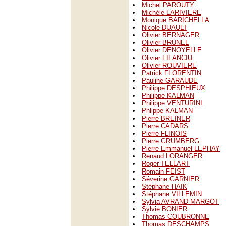
Michel PAROUTY
Michèle LARIVIERE
Monique BARICHELLA
Nicole DUAULT
Olivier BERNAGER
Olivier BRUNEL
Olivier DENOYELLE
Olivier FILANCIU
Olivier ROUVIERE
Patrick FLORENTIN
Pauline GARAUDE
Philippe DESPHIEUX
Philippe KALMAN
Philippe VENTURINI
Phlippe KALMAN
Pierre BREINER
Pierre CADARS
Pierre FLINOIS
Pierre GRUMBERG
Pierre-Emmanuel LEPHAY
Renaud LORANGER
Roger TELLART
Romain FEIST
Séverine GARNIER
Stéphane HAIK
Stéphane VILLEMIN
Sylvia AVRAND-MARGOT
Sylvie BONIER
Thomas COUBRONNE
Thomas DESCHAMPS