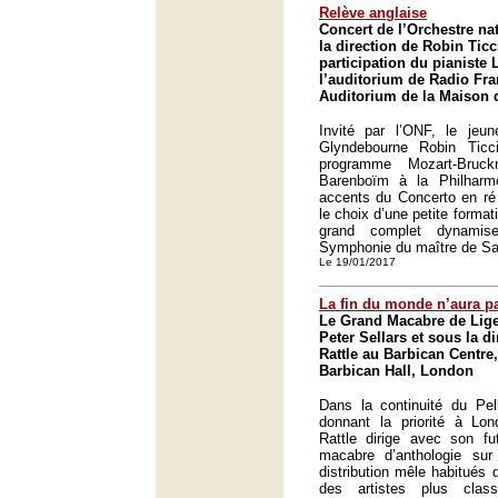
Relève anglaise
Concert de l’Orchestre na
la direction de Robin Ticci
participation du pianiste 
l’auditorium de Radio Fra
Auditorium de la Maison d
Invité par l’ONF, le jeun
Glyndebourne Robin Ticc
programme Mozart-Bruc
Barenboïm à la Philharm
accents du Concerto en ré 
le choix d’une petite forma
grand complet dynamis
Symphonie du maître de Sai
Le 19/01/2017
La fin du monde n’aura pa
Le Grand Macabre de Lige
Peter Sellars et sous la d
Rattle au Barbican Centre
Barbican Hall, London
Dans la continuité du Pe
donnant la priorité à Lon
Rattle dirige avec son fu
macabre d’anthologie sur 
distribution mêle habitués
des artistes plus clas