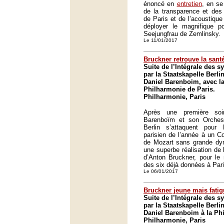
énoncé en
entretien
, en se
de la transparence et des 
de Paris et de l’acoustique
déployer le magnifique 
Seejungfrau de Zemlinsky.
Le 11/01/2017
Bruckner retrouve la sant
Suite de l’Intégrale des 
par la Staatskapelle Berli
Daniel Barenboim, avec l
Philharmonie de Paris.
Philharmonie, Paris
Après une première soi
Barenboïm et son Orchest
Berlin s’attaquent pour
parisien de l’année à un C
de Mozart sans grande dyn
une superbe réalisation d
d’Anton Bruckner, pour le
des six déjà données à Pari
Le 06/01/2017
Bruckner jeune mais fati
Suite de l’Intégrale des 
par la Staatskapelle Berli
Daniel Barenboim à la Ph
Philharmonie, Paris