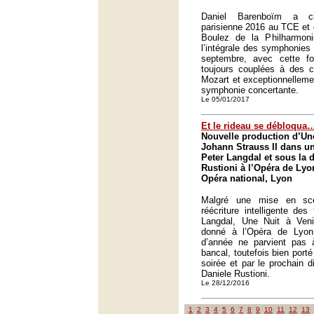
Daniel Barenboïm a cl
parisienne 2016 au TCE et 
Boulez de la Philharmoni
l’intégrale des symphonies
septembre, avec cette foi
toujours couplées à des c
Mozart et exceptionnelleme
symphonie concertante.
Le 05/01/2017
Et le rideau se débloqua
Nouvelle production d’Une
Johann Strauss II dans u
Peter Langdal et sous la d
Rustioni à l’Opéra de Lyo
Opéra national, Lyon
Malgré une mise en sc
réécriture intelligente des
Langdal, Une Nuit à Ven
donné à l’Opéra de Lyon
d’année ne parvient pas à 
bancal, toutefois bien porté
soirée et par le prochain d
Daniele Rustioni.
Le 28/12/2016
1
2
3
4
5
6
7
8
9
10
11
12
13