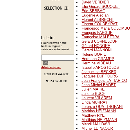
David VERDIER
Élie-Gérard SOUQUET
Eric SEBBAG
Eugénie Alécian
Florent ALBRECHT
Florent COUDEYRAT
Francesco Maria COLOMBO
François FARGUE
Françoise MALETTRA
Gérard CORNELOUP
Pour recevoir notre
Gérard HONORÉ
bulletin régulier,
saisissez votre e-mail :
Gérard MANNONI
Hélène BORIE
Hermann GRAMPP
Hermine VIDEAU
Isabelle APOSTOLOS
d�sinscription
Jacqueline BECKER
Jacques DUFFOURG
Jean-François LATTARICO
Jean-Michel BADET
Julien MAIRE
Juliette BUCH
Laurent VILAREM
Linda MURRAY
Lorenzo QUATTROPANI
Mathias HEIZMANN
Matthew RYE
Matthias HEIZMANN
Mehdi MAHDAVI
Michel LE NAOUR