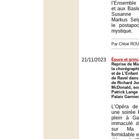
l’Ensemble
et aux Basle
Susanne
Markus Sel
le postapoc
mystique.
Par Chloë RO
21/11/2023
Épure et grin
Reprise de Ma
la chorégraph
et de L’Enfant 
de Ravel dans
de Richard Jo
McDonald, sou
Patrick Lange 
Palais Garnier
L’Opéra de
une soirée R
plein à Gar
immaculé d
sur Ma 
formidable e