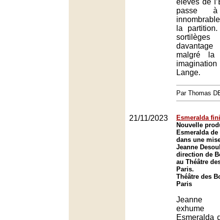
élèves de l
passe 
innombrables
la partition
sortilè
davantage d
malgré la 
imaginati
Lange.
Par Thomas 
21/11/2023
Esmeralda fin
Nouvelle prod
Esmeralda de 
dans une mise
Jeanne Desoub
direction de 
au Théâtre de
Paris.
Théâtre des B
Paris
Jeanne 
exhume 
Esmeralda d