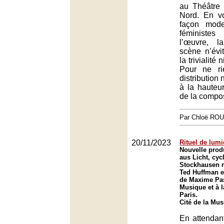
au Théâtre
Nord. En vo
façon mode
féministe
l’œuvre, l
scène n’évit
la trivialité 
Pour ne ri
distribution
à la hauteu
de la compos
Par Chloë RO
20/11/2023
Rituel de lumi
Nouvelle prod
aus Licht, cyc
Stockhausen m
Ted Huffman et
de Maxime Pasc
Musique et à 
Paris.
Cité de la Mus
En attendan