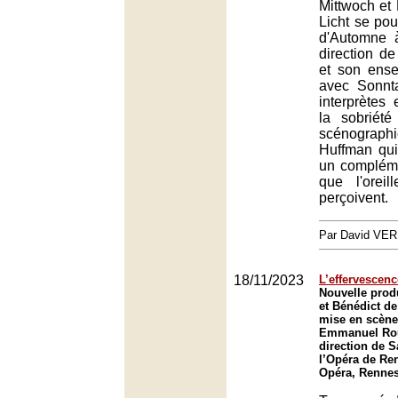
Mittwoch et 
Licht se pou
d'Automne 
direction d
et son ens
avec Sonnt
interprètes
la sobriété
scénogra
Huffman qui
un compléme
que l'orei
perçoivent.
Par David VE
18/11/2023
L’effervescenc
Nouvelle prod
et Bénédict de
mise en scène
Emmanuel Rou
direction de 
l’Opéra de Re
Opéra, Renne