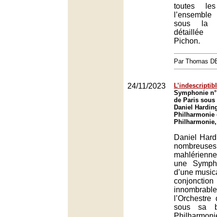
toutes le
l’ensemble 
sous la d
détaillé
Pichon.
Par Thomas 
24/11/2023
L’indescriptib
Symphonie n° 
de Paris sous 
Daniel Harding
Philharmonie 
Philharmonie,
Daniel Hard
nombreus
mahlérienn
une Sympho
d’une musica
conjoncti
innombrab
l’Orchestre
sous sa b
Philharmoni