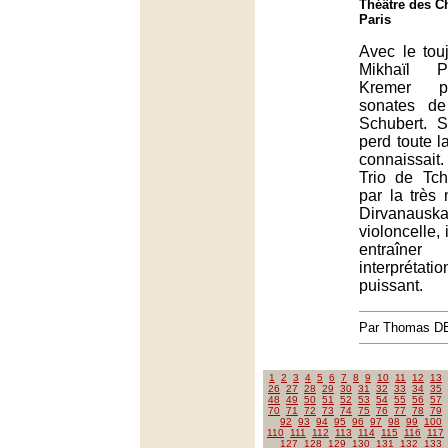
Théâtre des C
Paris
Avec le tou
Mikhaïl P
Kremer p
sonates de
Schubert. 
perd toute l
connaissai
Trio de Tcha
par la très
Dirvana
violoncelle, 
entraîn
interpréta
puissant.
Par Thomas 
1
2
3
4
5
6
7
8
9
10
11
12
13
26
27
28
29
30
31
32
33
34
35
48
49
50
51
52
53
54
55
56
57
70
71
72
73
74
75
76
77
78
79
92
93
94
95
96
97
98
99
100
110
111
112
113
114
115
116
117
127
128
129
130
131
132
133