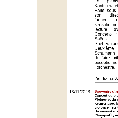
Le pianis
Kantorow et
Paris sous 
son direc
forment u
sensation
lecture d’
Concerto n
Saëns. 
Shéhérazade
Deuxième 
Schumann s
de faire bri
excepti
l’orchestre.
Par Thomas 
13/11/2023
Souvenirs d’a
Concert du pia
Pletnev et du 
Kremer avec l
violoncelliste
Dirvanauskait
Champs-Élysée