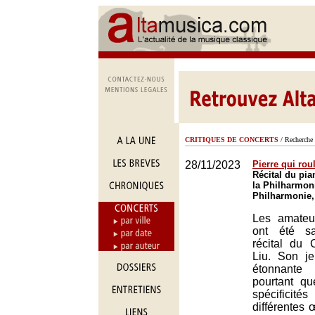
CRITIQUES DE CONCERTS
/ Recherche 
28/11/2023
Pierre qui rou
Récital du pia
la Philharmoni
Philharmonie,
Les amateur
ont été sa
récital du
Liu. Son je
étonnante
pourtant q
spécificité
différentes