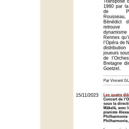
Transposé 
1980 par l
de Pier
Rousseau,
Bénédict d
retrou
dynamisme
Rennes qu’i
l’Opéra de 
distributi
joueurs sous
de l’Orches
Bretagne di
Goetzel.
Par Vincent G
15/11/2023
Les quatre él
Concert de l’O
sous la direct
Mäkelä, avec 
pianiste Alex
Philharmonie 
Philharmonie,