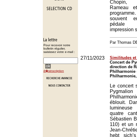
Chopin, 
Rameau et
programme.
souvent e
pédale 
impression s
Par Thomas 
Pour recevoir notre
bulletin régulier,
saisissez votre e-mail :
27/11/2023
Similitudes et
Concert de Py
direction de R
d�sinscription
Philharmonie 
Philharmonie,
Le concert 
Pygmal
Philharmo
éblouit. D
lumineuse
quatre can
Sébastien B
110) et un 
Jean-Chrét
hebt sich’s