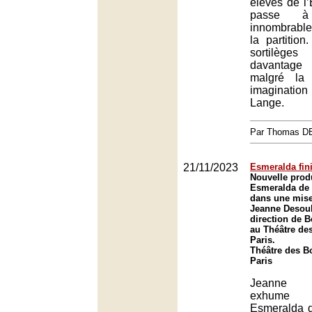
élèves de l
passe 
innombrables
la partition
sortilè
davantage d
malgré la 
imaginati
Lange.
Par Thomas 
21/11/2023
Esmeralda fin
Nouvelle prod
Esmeralda de 
dans une mise
Jeanne Desoub
direction de 
au Théâtre de
Paris.
Théâtre des B
Paris
Jeanne 
exhume 
Esmeralda d