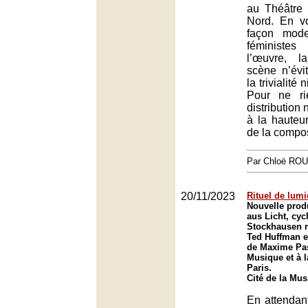
au Théâtre
Nord. En vo
façon mode
féministe
l’œuvre, l
scène n’évit
la trivialité 
Pour ne ri
distribution
à la hauteu
de la compos
Par Chloë RO
20/11/2023
Rituel de lumi
Nouvelle prod
aus Licht, cyc
Stockhausen m
Ted Huffman et
de Maxime Pasc
Musique et à 
Paris.
Cité de la Mus
En attendan