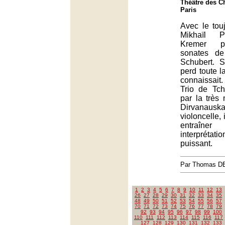
Théâtre des C
Paris
Avec le tou
Mikhaïl P
Kremer p
sonates de
Schubert. 
perd toute l
connaissai
Trio de Tcha
par la très
Dirvana
violoncelle, 
entraîn
interpréta
puissant.
Par Thomas 
1
2
3
4
5
6
7
8
9
10
11
12
13
26
27
28
29
30
31
32
33
34
35
48
49
50
51
52
53
54
55
56
57
70
71
72
73
74
75
76
77
78
79
92
93
94
95
96
97
98
99
100
110
111
112
113
114
115
116
117
127
128
129
130
131
132
133