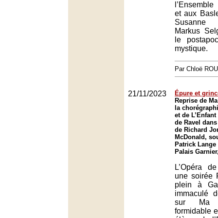
l’Ensemble
et aux Basle
Susanne
Markus Sel
le postapoc
mystique.
Par Chloë RO
21/11/2023
Épure et grin
Reprise de Ma
la chorégraph
et de L’Enfant 
de Ravel dans
de Richard Jo
McDonald, sou
Patrick Lange 
Palais Garnier
L’Opéra de
une soirée R
plein à Gar
immaculé d
sur Ma 
formidable e