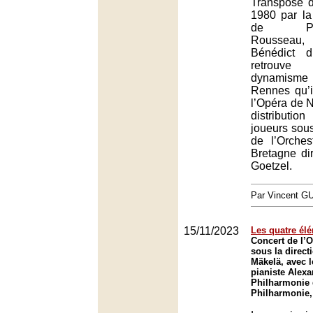
Transposé 
1980 par l
de Pier
Rousseau,
Bénédict d
retrou
dynamisme
Rennes qu’i
l’Opéra de 
distributi
joueurs sous
de l’Orches
Bretagne di
Goetzel.
Par Vincent G
15/11/2023
Les quatre él
Concert de l’O
sous la direct
Mäkelä, avec 
pianiste Alex
Philharmonie 
Philharmonie,