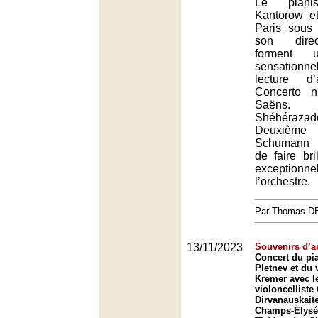
Le pianis
Kantorow et
Paris sous 
son direc
forment u
sensation
lecture d’
Concerto n
Saëns. 
Shéhérazade
Deuxième 
Schumann s
de faire bri
excepti
l’orchestre.
Par Thomas 
13/11/2023
Souvenirs d’a
Concert du pia
Pletnev et du 
Kremer avec l
violoncelliste
Dirvanauskait
Champs-Élysée