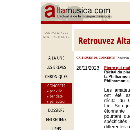
CRITIQUES DE CONCERTS
/ Recherche 
28/11/2023
Pierre qui rou
Récital du pia
la Philharmoni
Philharmonie,
Les amateur
ont été sa
récital du
Liu. Son je
étonnante
pourtant q
spécificité
différentes