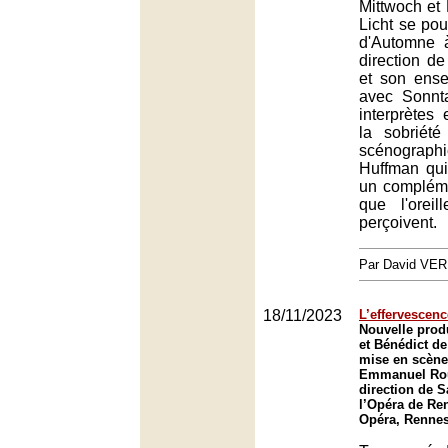
Mittwoch et 
Licht se pou
d'Automne 
direction d
et son ens
avec Sonnt
interprètes
la sobriété
scénogra
Huffman qui
un compléme
que l'orei
perçoivent.
Par David VE
18/11/2023
L’effervescenc
Nouvelle prod
et Bénédict de
mise en scène
Emmanuel Rou
direction de 
l’Opéra de Re
Opéra, Renne