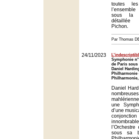
toutes le
l’ensemble 
sous la d
détaillé
Pichon.
Par Thomas 
24/11/2023
L’indescriptib
Symphonie n° 
de Paris sous 
Daniel Harding
Philharmonie 
Philharmonie,
Daniel Hard
nombreus
mahlérienn
une Sympho
d’une musica
conjoncti
innombrab
l’Orchestre
sous sa b
Philharmoni