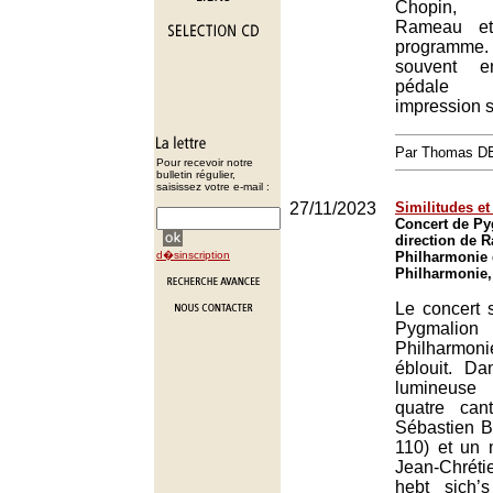
Chopin, 
Rameau et
programme.
souvent e
pédale 
impression s
Par Thomas 
Pour recevoir notre
bulletin régulier,
saisissez votre e-mail :
27/11/2023
Similitudes et
Concert de Py
direction de R
d�sinscription
Philharmonie 
Philharmonie,
Le concert 
Pygmal
Philharmo
éblouit. D
lumineuse
quatre can
Sébastien B
110) et un 
Jean-Chrét
hebt sich’s