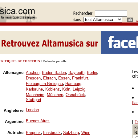
CRITIQUES DE CONCERTS
/ Recherche par ville
,
,
,
,
Allemagne
Aachen
Baden-Baden
Bayreuth
Berlin
,
,
,
,
Dresden
Ebrach
Essen
Frankfurt
,
,
Freiburg im Breisgau
Hamburg
,
,
,
,
Karlsruhe
Koblenz
Köln
Leipzig
,
,
,
Mannheim
München
Osnabrück
Stuttgart
fl
London
Angleterre
Buenos Aires
Argentine
[
T
,
,
,
Autriche
Bregenz
Innsbruck
Salzburg
Wien