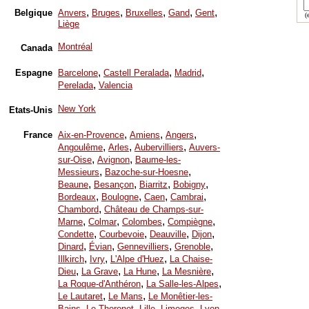
,
,
,
,
,
Belgique
Anvers
Bruges
Bruxelles
Gand
Gent
(e
Liège
Montréal
Canada
,
,
,
Espagne
Barcelone
Castell Peralada
Madrid
,
Perelada
Valencia
New York
Etats-Unis
,
,
,
France
Aix-en-Provence
Amiens
Angers
,
,
,
Angoulême
Arles
Aubervilliers
Auvers-
,
,
sur-Oise
Avignon
Baume-les-
,
,
Messieurs
Bazoche-sur-Hoesne
,
,
,
,
Beaune
Besançon
Biarritz
Bobigny
,
,
,
,
Bordeaux
Boulogne
Caen
Cambrai
,
Chambord
Château de Champs-sur-
,
,
,
,
Marne
Colmar
Colombes
Compiègne
,
,
,
,
Condette
Courbevoie
Deauville
Dijon
,
,
,
,
Dinard
Évian
Gennevilliers
Grenoble
,
,
,
Illkirch
Ivry
L'Alpe d'Huez
La Chaise-
,
,
,
,
Dieu
La Grave
La Hune
La Mesnière
,
,
La Roque-d'Anthéron
La Salle-les-Alpes
,
,
Le Lautaret
Le Mans
Le Monêtier-les-
,
,
,
,
,
Bains
Le Thoronet
Lille
Limoges
Lyon