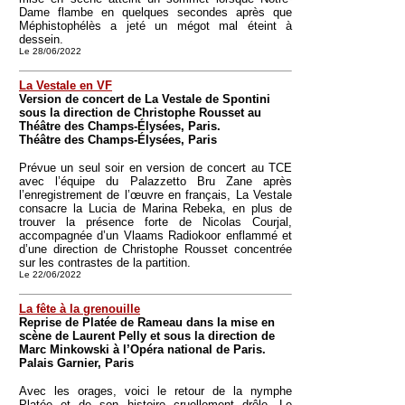
Dame flambe en quelques secondes après que
Méphistophélès a jeté un mégot mal éteint à
dessein.
Le 28/06/2022
La Vestale en VF
Version de concert de La Vestale de Spontini
sous la direction de Christophe Rousset au
Théâtre des Champs-Élysées, Paris.
Théâtre des Champs-Élysées, Paris
Prévue un seul soir en version de concert au TCE
avec l’équipe du Palazzetto Bru Zane après
l’enregistrement de l’œuvre en français, La Vestale
consacre la Lucia de Marina Rebeka, en plus de
trouver la présence forte de Nicolas Courjal,
accompagnée d’un Vlaams Radiokoor enflammé et
d’une direction de Christophe Rousset concentrée
sur les contrastes de la partition.
Le 22/06/2022
La fête à la grenouille
Reprise de Platée de Rameau dans la mise en
scène de Laurent Pelly et sous la direction de
Marc Minkowski à l’Opéra national de Paris.
Palais Garnier, Paris
Avec les orages, voici le retour de la nymphe
Platée et de son histoire cruellement drôle. Le