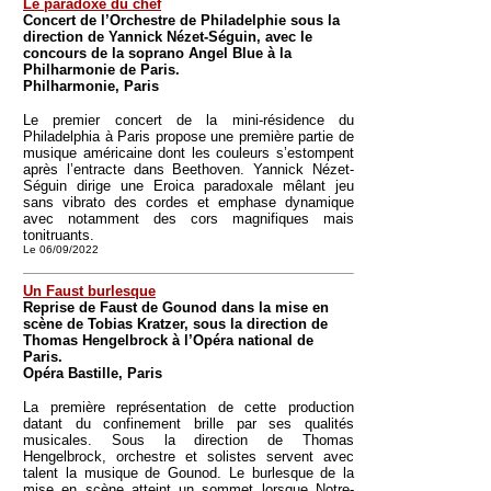
Le paradoxe du chef
Concert de l’Orchestre de Philadelphie sous la
direction de Yannick Nézet-Séguin, avec le
concours de la soprano Angel Blue à la
Philharmonie de Paris.
Philharmonie, Paris
Le premier concert de la mini-résidence du
Philadelphia à Paris propose une première partie de
musique américaine dont les couleurs s’estompent
après l’entracte dans Beethoven. Yannick Nézet-
Séguin dirige une Eroica paradoxale mêlant jeu
sans vibrato des cordes et emphase dynamique
avec notamment des cors magnifiques mais
tonitruants.
Le 06/09/2022
Un Faust burlesque
Reprise de Faust de Gounod dans la mise en
scène de Tobias Kratzer, sous la direction de
Thomas Hengelbrock à l’Opéra national de
Paris.
Opéra Bastille, Paris
La première représentation de cette production
datant du confinement brille par ses qualités
musicales. Sous la direction de Thomas
Hengelbrock, orchestre et solistes servent avec
talent la musique de Gounod. Le burlesque de la
mise en scène atteint un sommet lorsque Notre-