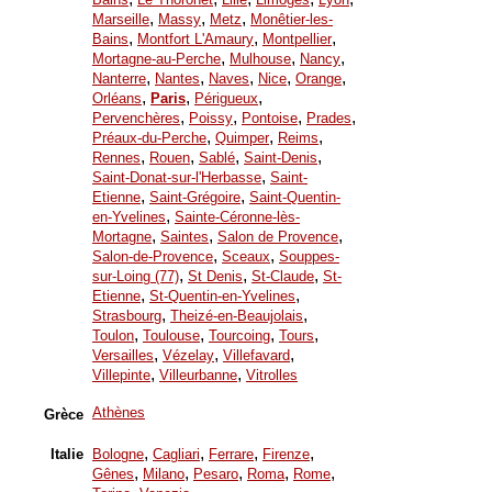
,
,
,
Marseille
Massy
Metz
Monêtier-les-
,
,
,
Bains
Montfort L'Amaury
Montpellier
,
,
,
Mortagne-au-Perche
Mulhouse
Nancy
,
,
,
,
,
Nanterre
Nantes
Naves
Nice
Orange
,
,
,
Orléans
Paris
Périgueux
,
,
,
,
Pervenchères
Poissy
Pontoise
Prades
,
,
,
Préaux-du-Perche
Quimper
Reims
,
,
,
,
Rennes
Rouen
Sablé
Saint-Denis
,
Saint-Donat-sur-l'Herbasse
Saint-
,
,
Etienne
Saint-Grégoire
Saint-Quentin-
,
en-Yvelines
Sainte-Céronne-lès-
,
,
,
Mortagne
Saintes
Salon de Provence
,
,
Salon-de-Provence
Sceaux
Souppes-
,
,
,
sur-Loing (77)
St Denis
St-Claude
St-
,
,
Etienne
St-Quentin-en-Yvelines
,
,
Strasbourg
Theizé-en-Beaujolais
,
,
,
,
Toulon
Toulouse
Tourcoing
Tours
,
,
,
Versailles
Vézelay
Villefavard
,
,
Villepinte
Villeurbanne
Vitrolles
Athènes
Grèce
,
,
,
,
Italie
Bologne
Cagliari
Ferrare
Firenze
,
,
,
,
,
Gênes
Milano
Pesaro
Roma
Rome