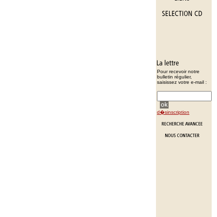
Pour recevoir notre
bulletin régulier,
saisissez votre e-mail :
d�sinscription