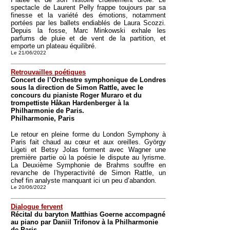
spectacle de Laurent Pelly frappe toujours par sa
finesse et la variété des émotions, notamment
portées par les ballets endiablés de Laura Scozzi.
Depuis la fosse, Marc Minkowski exhale les
parfums de pluie et de vent de la partition, et
emporte un plateau équilibré.
Le 21/06/2022
Retrouvailles poétiques
Concert de l’Orchestre symphonique de Londres
sous la direction de Simon Rattle, avec le
concours du pianiste Roger Muraro et du
trompettiste Håkan Hardenberger à la
Philharmonie de Paris.
Philharmonie, Paris
Le retour en pleine forme du London Symphony à
Paris fait chaud au cœur et aux oreilles. György
Ligeti et Betsy Jolas forment avec Wagner une
première partie où la poésie le dispute au lyrisme.
La Deuxième Symphonie de Brahms souffre en
revanche de l’hyperactivité de Simon Rattle, un
chef fin analyste manquant ici un peu d’abandon.
Le 20/06/2022
Dialogue fervent
Récital du baryton Matthias Goerne accompagné
au piano par Daniil Trifonov à la Philharmonie
de Paris.