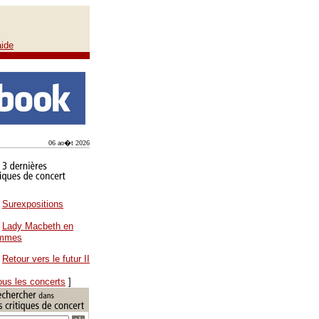
aide
06 ao�t 2026
Surexpositions
Lady Macbeth en
ammes
Retour vers le futur II
ous les concerts
]