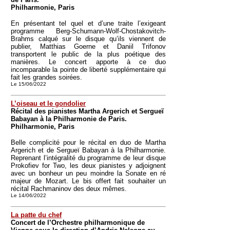
Philharmonie, Paris
En présentant tel quel et d’une traite l’exigeant
programme Berg-Schumann-Wolf-Chostakovitch-
Brahms calqué sur le disque qu’ils viennent de
publier, Matthias Goerne et Daniil Trifonov
transportent le public de la plus poétique des
manières. Le concert apporte à ce duo
incomparable la pointe de liberté supplémentaire qui
fait les grandes soirées.
Le 15/06/2022
L’oiseau et le gondolier
Récital des pianistes Martha Argerich et Sergueï
Babayan à la Philharmonie de Paris.
Philharmonie, Paris
Belle complicité pour le récital en duo de Martha
Argerich et de Sergueï Babayan à la Philharmonie.
Reprenant l’intégralité du programme de leur disque
Prokofiev for Two, les deux pianistes y adjoignent
avec un bonheur un peu moindre la Sonate en ré
majeur de Mozart. Le bis offert fait souhaiter un
récital Rachmaninov des deux mêmes.
Le 14/06/2022
La patte du chef
Concert de l’Orchestre philharmonique de