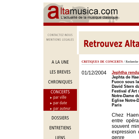
CRITIQUES DE CONCERTS
/ Recherche 
01/12/2004
Jephtha rendu
Jephta de Hae
Fuoco sous la
David Stern d
Festival d'Art 
Notre-Dame du
Eglise Notre-
Paris
Chez Haende
entre opéra
souvent min
expression d
genre 