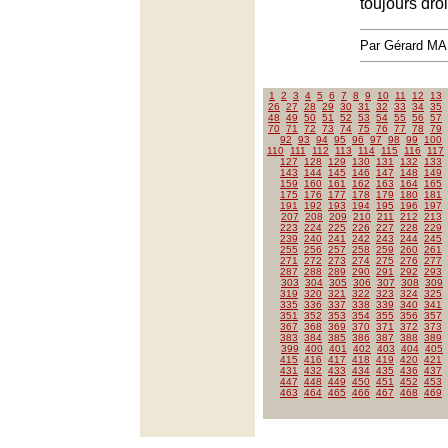
toujours droi
Par Gérard M
1
2
3
4
5
6
7
8
9
10
11
12
13
26
27
28
29
30
31
32
33
34
35
48
49
50
51
52
53
54
55
56
57
70
71
72
73
74
75
76
77
78
79
92
93
94
95
96
97
98
99
100
110
111
112
113
114
115
116
117
127
128
129
130
131
132
133
143
144
145
146
147
148
149
159
160
161
162
163
164
165
175
176
177
178
179
180
181
191
192
193
194
195
196
197
207
208
209
210
211
212
213
223
224
225
226
227
228
229
239
240
241
242
243
244
245
255
256
257
258
259
260
261
271
272
273
274
275
276
277
287
288
289
290
291
292
293
303
304
305
306
307
308
309
319
320
321
322
323
324
325
335
336
337
338
339
340
341
351
352
353
354
355
356
357
367
368
369
370
371
372
373
383
384
385
386
387
388
389
399
400
401
402
403
404
405
415
416
417
418
419
420
421
431
432
433
434
435
436
437
447
448
449
450
451
452
453
463
464
465
466
467
468
469