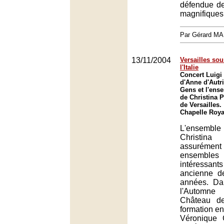
défendue de
magnifiques 
Par Gérard M
13/11/2004
Versailles so
l'Italie
Concert Luigi 
d'Anne d'Autr
Gens et l'ens
de Christina 
de Versailles.
Chapelle Royal
L'ensemble 
Christin
assuréme
ensembl
intéressa
ancienne d
années. Da
l'Automn
Château de
formation en
Véronique