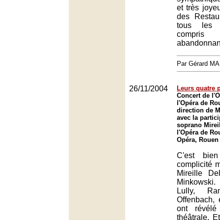
et très joye
des Restau
tous les 
compris
abandonnant
Par Gérard M
26/11/2004
Leurs quatre 
Concert de l'O
l'Opéra de Ro
direction de 
avec la partic
soprano Mirei
l'Opéra de Ro
Opéra, Rouen
C'est bie
complicité m
Mireille D
Minkowski
Lully, Ra
Offenbach, 
ont révélé
théâtrale. E