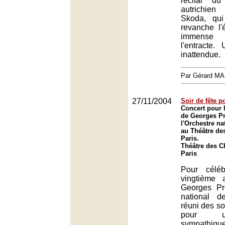
récital d
autrichie
Skoda, qu
revanche l
immense 
l'entracte.
inattendue.
Par Gérard M
27/11/2004
Soir de fête p
Concert pour l
de Georges Pr
l'Orchestre na
au Théâtre de
Paris.
Théâtre des 
Paris
Pour céléb
vingtième 
Georges Prê
national d
réuni des so
pour u
sympathiqu