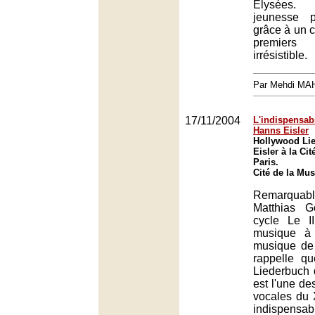
Élysées. 
jeunesse p
grâce à un 
premiers
irrésistible.
Par Mehdi MA
17/11/2004
L'indispensab
Hanns Eisler
Hollywood Li
Eisler à la Ci
Paris.
Cité de la Mus
Remarquab
Matthias 
cycle Le I
musique à
musique de 
rappelle q
Liederbuch 
est l'une d
vocales du 
indispensab