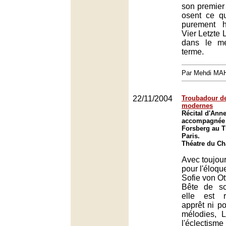
son premier S
osent ce qu
purement h
Vier Letzte L
dans le me
terme.
Par Mehdi MA
22/11/2004
Troubadour d
modernes
Récital d'Anne
accompagnée 
Forsberg au T
Paris.
Théatre du Châ
Avec toujou
pour l'éloqu
Sofie von Ott
Bête de sc
elle est r
apprêt ni p
mélodies, L
l'éclectis