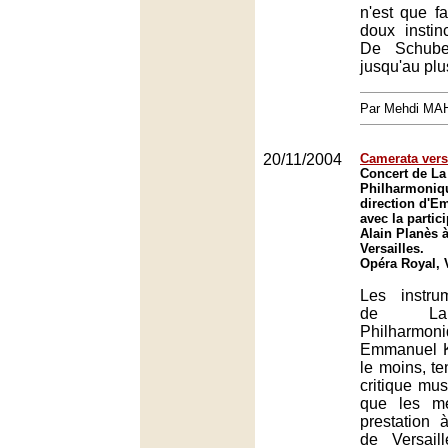
n'est que f
doux instin
De Schube
jusqu'au plu
Par Mehdi MA
20/11/2004
Camerata vers
Concert de L
Philharmoniq
direction d'E
avec la partic
Alain Planès 
Versailles.
Opéra Royal, V
Les instru
de La
Philhar
Emmanuel Kr
le moins, te
critique mus
que les m
prestation 
de Versail