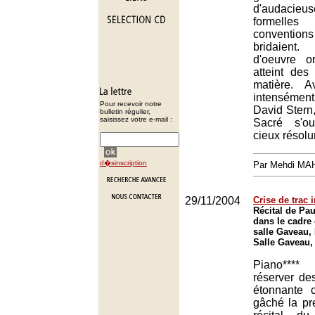
d'audacieu
formell
conventions 
bridaient
d'oeuvre or
atteint de
matière. A
intensémen
Pour recevoir notre
David Stern, 
bulletin régulier,
saisissez votre e-mail :
Sacré s'o
cieux résol
d�sinscription
Par Mehdi MA
29/11/2004
Crise de trac 
Récital de Pa
dans le cadre 
salle Gaveau, 
Salle Gaveau,
Piano****
réserver de
étonnante 
gâché la pr