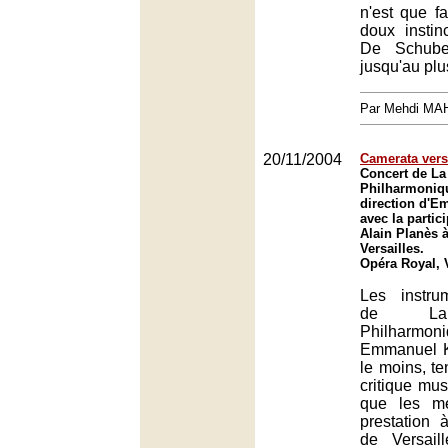
n'est que f
doux instin
De Schube
jusqu'au plu
Par Mehdi MA
20/11/2004
Camerata vers
Concert de L
Philharmoniq
direction d'E
avec la partic
Alain Planès 
Versailles.
Opéra Royal, V
Les instru
de La
Philhar
Emmanuel Kr
le moins, te
critique mus
que les m
prestation 
de Versail