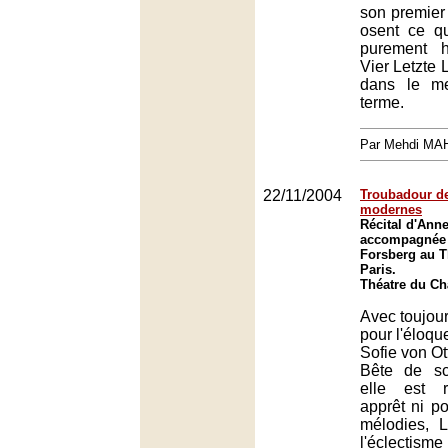
son premier S
osent ce qu
purement h
Vier Letzte L
dans le me
terme.
Par Mehdi MA
22/11/2004
Troubadour d
modernes
Récital d'Anne
accompagnée 
Forsberg au T
Paris.
Théatre du Châ
Avec toujou
pour l'éloqu
Sofie von Ott
Bête de sc
elle est r
apprêt ni p
mélodies, L
l'éclectis