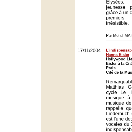
Élysées. 
jeunesse p
grâce à un 
premiers
irrésistible.
Par Mehdi MA
17/11/2004
L'indispensab
Hanns Eisler
Hollywood Li
Eisler à la Ci
Paris.
Cité de la Mus
Remarquab
Matthias 
cycle Le I
musique à
musique de 
rappelle q
Liederbuch 
est l'une d
vocales du 
indispensab