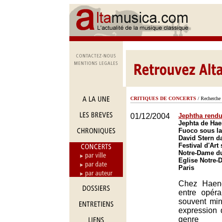
CRITIQUES DE CONCERTS
/ Recherche 
01/12/2004
Jephtha rendu
Jephta de Hae
Fuoco sous la
David Stern d
Festival d'Art 
Notre-Dame du
Eglise Notre-
Paris
Chez Haende
entre opéra
souvent min
expression d
genre 