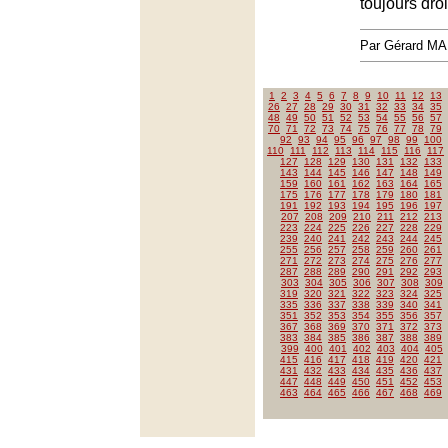
toujours droi
Par Gérard M
1
2
3
4
5
6
7
8
9
10
11
12
13
26
27
28
29
30
31
32
33
34
35
48
49
50
51
52
53
54
55
56
57
70
71
72
73
74
75
76
77
78
79
92
93
94
95
96
97
98
99
100
110
111
112
113
114
115
116
117
127
128
129
130
131
132
133
143
144
145
146
147
148
149
159
160
161
162
163
164
165
175
176
177
178
179
180
181
191
192
193
194
195
196
197
207
208
209
210
211
212
213
223
224
225
226
227
228
229
239
240
241
242
243
244
245
255
256
257
258
259
260
261
271
272
273
274
275
276
277
287
288
289
290
291
292
293
303
304
305
306
307
308
309
319
320
321
322
323
324
325
335
336
337
338
339
340
341
351
352
353
354
355
356
357
367
368
369
370
371
372
373
383
384
385
386
387
388
389
399
400
401
402
403
404
405
415
416
417
418
419
420
421
431
432
433
434
435
436
437
447
448
449
450
451
452
453
463
464
465
466
467
468
469