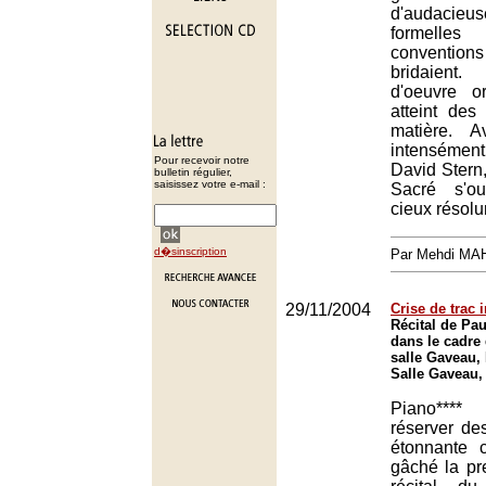
d'audacieu
formell
conventions 
bridaient
d'oeuvre or
atteint de
matière. A
intensémen
Pour recevoir notre
David Stern, 
bulletin régulier,
saisissez votre e-mail :
Sacré s'o
cieux résol
d�sinscription
Par Mehdi MA
29/11/2004
Crise de trac 
Récital de Pa
dans le cadre 
salle Gaveau, 
Salle Gaveau,
Piano****
réserver de
étonnante 
gâché la pr