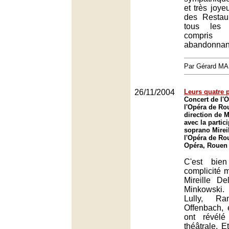
et très joye
des Restau
tous les 
compris
abandonnant
Par Gérard M
26/11/2004
Leurs quatre 
Concert de l'O
l'Opéra de Ro
direction de 
avec la partic
soprano Mirei
l'Opéra de Ro
Opéra, Rouen
C'est bie
complicité m
Mireille D
Minkowski
Lully, Ra
Offenbach, 
ont révélé
théâtrale. E