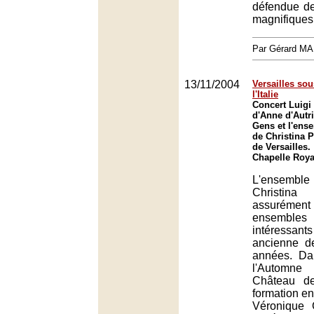
défendue de
magnifiques 
Par Gérard M
13/11/2004
Versailles so
l'Italie
Concert Luigi 
d'Anne d'Autr
Gens et l'ens
de Christina 
de Versailles.
Chapelle Royal
L'ensemble 
Christin
assuréme
ensembl
intéressa
ancienne d
années. Da
l'Automn
Château de
formation en
Véronique