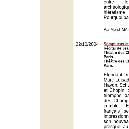
entre l
archéolo
hiératis
Pourquoi pas
Par Mehdi MA
22/10/2004
Somptueux et 
Récital de Je
Théâtre des 
Paris.
Théâtre des 
Paris
Etonnant r
Marc Luisad
Haydn, Sch
et Chopin, 
triomphe d
des Champs
comble. E
français s
impressio
son nouvea
presque a