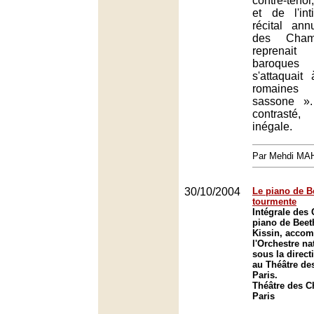
contre-ténor,
et de l'in
récital an
des Champ
reprenai
baroques 
s'attaquait
romaine
sassone »
contrasté
inégale.
Par Mehdi MA
30/10/2004
Le piano de B
tourmente
Intégrale des
piano de Beet
Kissin, acco
l'Orchestre na
sous la direc
au Théâtre de
Paris.
Théâtre des 
Paris