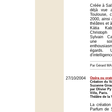
Créée à Sal
déjà vue 
Toulouse, c
2000, ainsi
théâtres et à
Kátia Kab
Christoph
Sylvain Ca
une soi
enthousia
égards. U
d'intelligenc
Par Gérard M
27/10/2004
Opéra ou orat
Création du V
Suzanne Gira
par Olivier Py
Ville, Paris.
Théâtre de la V
La créatio
Parfum de 