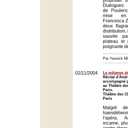
proposait 
Dialogues 
de Poulenc
mise e
Francesca Z
deux flagra
distribution,
sauvée pa
plateau et 
poignante d
Par Yannick 
02/11/2004
Le mélange de
Récital d'And
accompagné p
au Théâtre de
Paris.
Théâtre des 
Paris
Malgré de
haendélienn
l'opéra, 
incarne, plu