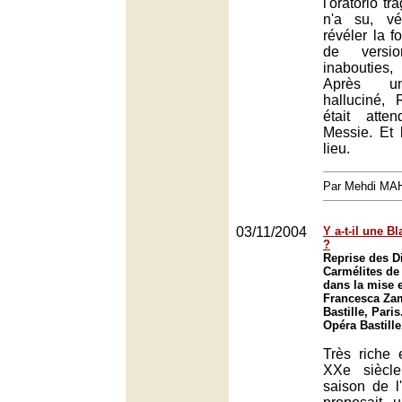
l'oratorio t
n'a su, vé
révéler la f
de versio
inaboutie
Après un
halluciné,
était att
Messie. Et 
lieu.
Par Mehdi MA
03/11/2004
Y a-t-il une B
?
Reprise des D
Carmélites de
dans la mise 
Francesca Zam
Bastille, Paris
Opéra Bastille
Très riche
XXe siècl
saison de l