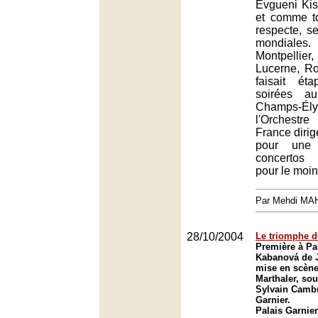
Evgueni Kiss
et comme to
respecte, s
mondiales.
Montpellier,
Lucerne, Ro
faisait é
soirées a
Champs-É
l'Orchest
France dirig
pour une 
concertos
pour le moin
Par Mehdi MA
28/10/2004
Le triomphe de
Première à Par
Kabanová de 
mise en scène
Marthaler, sou
Sylvain Cambr
Garnier.
Palais Garnier