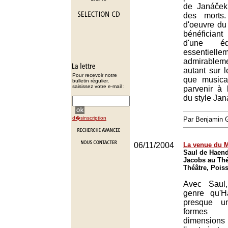
de Janáček
des morts.
d'oeuvre du
bénéficiant
d'une éq
essentielleme
admirable
autant sur 
Pour recevoir notre
que music
bulletin régulier,
saisissez votre e-mail :
parvenir à 
du style Jan
d�sinscription
Par Benjamin
06/11/2004
La venue du 
Saul de Haend
Jacobs au Thé
Théâtre, Pois
Avec Saul,
genre qu'H
presque u
formes b
dimensions 