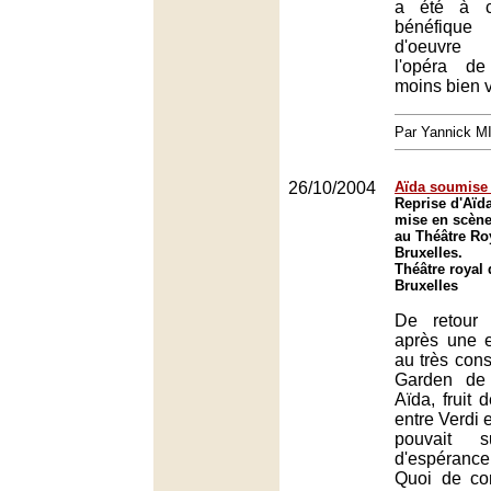
a été à c
bénéfique
d'oeuvre
l'opéra d
moins bien v
Par Yannick 
26/10/2004
Aïda soumise 
Reprise d'Aïda
mise en scène
au Théâtre Ro
Bruxelles.
Théâtre royal 
Bruxelles
De retour
après une 
au très con
Garden de 
Aïda, fruit d
entre Verdi 
pouvait s
d'espérance
Quoi de co