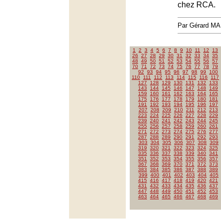
chez RCA.
Par Gérard M
1
2
3
4
5
6
7
8
9
10
11
12
13
26
27
28
29
30
31
32
33
34
35
48
49
50
51
52
53
54
55
56
57
70
71
72
73
74
75
76
77
78
79
92
93
94
95
96
97
98
99
100
110
111
112
113
114
115
116
117
127
128
129
130
131
132
133
143
144
145
146
147
148
149
159
160
161
162
163
164
165
175
176
177
178
179
180
181
191
192
193
194
195
196
197
207
208
209
210
211
212
213
223
224
225
226
227
228
229
239
240
241
242
243
244
245
255
256
257
258
259
260
261
271
272
273
274
275
276
277
287
288
289
290
291
292
293
303
304
305
306
307
308
309
319
320
321
322
323
324
325
335
336
337
338
339
340
341
351
352
353
354
355
356
357
367
368
369
370
371
372
373
383
384
385
386
387
388
389
399
400
401
402
403
404
405
415
416
417
418
419
420
421
431
432
433
434
435
436
437
447
448
449
450
451
452
453
463
464
465
466
467
468
469