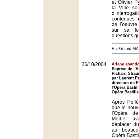
et Olivier 
la Ville s
d'interrogati
contenues 
de l'oeuvre 
sur sa fo
questions q
Par Gérard M
26/10/2004
Ariane aband
Reprise de l'
Richard Strau
par Laurent Pe
direction de P
l'Opéra Bastill
Opéra Bastille
Après Pellé
que le nouv
l'Opéra d
Mortier a
déplacer du
au beauco
Opéra Bastill