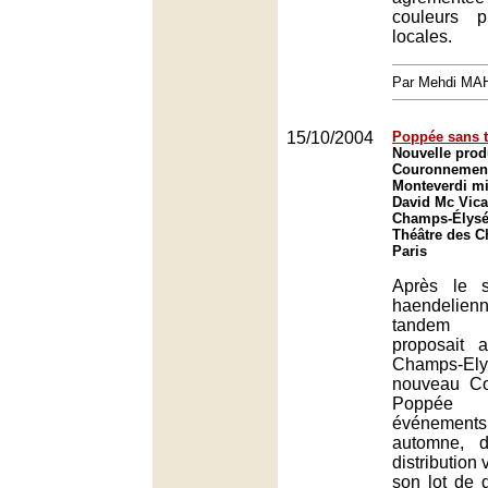
couleurs 
locales.
Par Mehdi MA
15/10/2004
Poppée sans 
Nouvelle prod
Couronnement
Monteverdi mi
David Mc Vica
Champs-Élysé
Théâtre des 
Paris
Après le 
haendelienn
tandem Ja
proposait 
Champs-El
nouveau C
Poppée
événements 
automne, d
distribution 
son lot de d