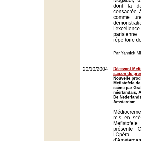
Mogador, d
dont la de
consacrée à
comme une
démons
l'excellenc
parisien
répertoire de
Par Yannick 
20/10/2004
Décevant Mefi
saison de pre
Nouvelle prod
Mefistofele de
scène par Gra
néerlandais, 
De Nederlands
Amsterdam
Médiocreme
mis en scè
Mefistofel
présente 
l'Opéra 
d'Amsterdam