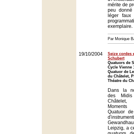
mérite de p
peu donné 
léger fau
programmati
exemplaire.
Par Monique 
19/10/2004
Seize cordes 
Schubert
Quatuors de S
Cycle Vienne 
Quatuor de Le
du Châtelet, P
Théatre du Châ
Dans la no
des Midis
Châtelet
Moments 
Quatuor de
d'instrument
Gewandhau
Leipzig, a c
quatuors d