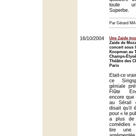
toute u
Superbe.
Par Gérard M
16/10/2004
Une Zaide tro
Zaide de Moza
concert sous l
Koopman au T
Champs-Élysée
Théâtre des 
Paris
Etait-ce vra
ce Singsp
géniale pré
Flûte En
encore que 
au Sérail 
disait qu'il 
pour « le pub
a plus de
comédies 
tire une 
agrémentée