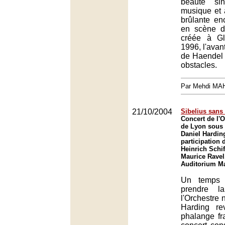
beauté si
musique et à
brûlante en
en scène d
créée à G
1996, l'avant
de Haendel f
obstacles.
Par Mehdi MA
21/10/2004
Sibelius sans 
Concert de l'O
de Lyon sous 
Daniel Harding
participation 
Heinrich Schif
Maurice Ravel
Auditorium Ma
Un temps 
prendre l
l'Orchestre 
Harding rev
phalange fr