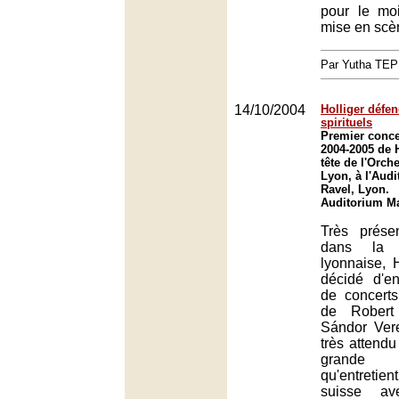
pour le moi
mise en scè
Par Yutha TEP
14/10/2004
Holliger défe
spirituels
Premier conce
2004-2005 de H
tête de l'Orch
Lyon, à l'Aud
Ravel, Lyon.
Auditorium Ma
Très prése
dans la 
lyonnaise, 
décidé d'e
de concert
de Robert
Sándor Ver
très attendu
grande
qu'entreti
suisse a