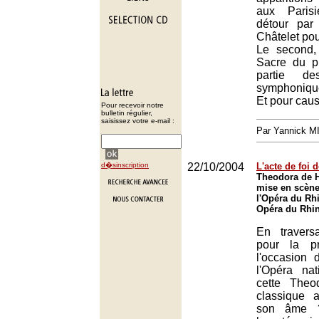
aux Paris
détour par
Châtelet pou
Le second, 
Sacre du pr
partie de
symphonique
Et pour caus
Pour recevoir notre
bulletin régulier,
saisissez votre e-mail :
Par Yannick 
d�sinscription
22/10/2004
L'acte de foi 
Theodora de H
mise en scène
l'Opéra du Rh
Opéra du Rhin
En traver
pour la p
l'occasion 
l'Opéra na
cette Theo
classique al
son âme 