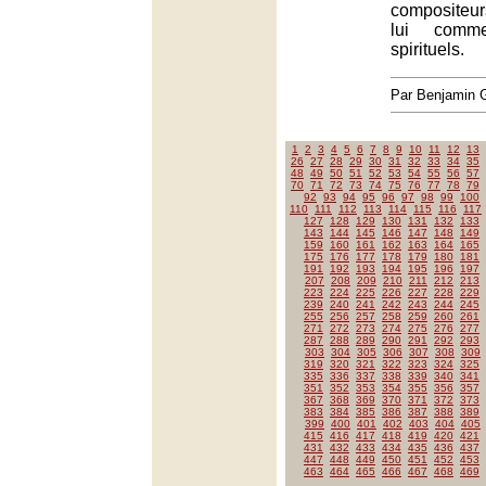
compositeur
lui comm
spirituels.
Par Benjamin
1
2
3
4
5
6
7
8
9
10
11
12
13
26
27
28
29
30
31
32
33
34
35
48
49
50
51
52
53
54
55
56
57
70
71
72
73
74
75
76
77
78
79
92
93
94
95
96
97
98
99
100
110
111
112
113
114
115
116
117
127
128
129
130
131
132
133
143
144
145
146
147
148
149
159
160
161
162
163
164
165
175
176
177
178
179
180
181
191
192
193
194
195
196
197
207
208
209
210
211
212
213
223
224
225
226
227
228
229
239
240
241
242
243
244
245
255
256
257
258
259
260
261
271
272
273
274
275
276
277
287
288
289
290
291
292
293
303
304
305
306
307
308
309
319
320
321
322
323
324
325
335
336
337
338
339
340
341
351
352
353
354
355
356
357
367
368
369
370
371
372
373
383
384
385
386
387
388
389
399
400
401
402
403
404
405
415
416
417
418
419
420
421
431
432
433
434
435
436
437
447
448
449
450
451
452
453
463
464
465
466
467
468
469