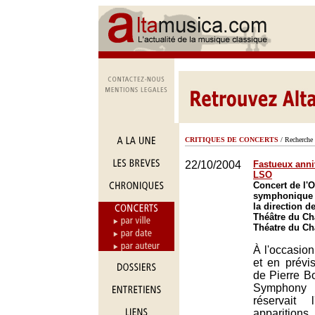
CRITIQUES DE CONCERTS
/ Recherche 
22/10/2004
Fastueux anni
LSO
Concert de l'O
symphonique 
la direction d
Théâtre du Châ
Théatre du Châ
À l'occasio
et en prévi
de Pierre B
Symphon
réservait
apparitio