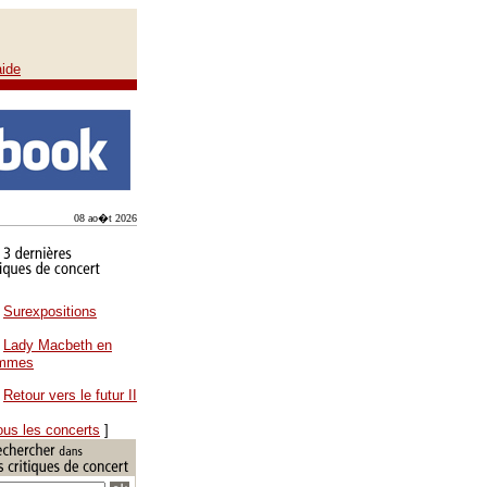
aide
08 ao�t 2026
Surexpositions
Lady Macbeth en
ammes
Retour vers le futur II
ous les concerts
]