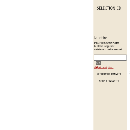
Pour recevoir notre
bulletin régulier,
saisissez votre e-mail :
d�sinscription