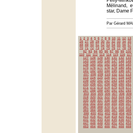
Pelly-Minko
Mélinand, e
star, Dame Fe
Par Gérard M
1
2
3
4
5
6
7
8
9
10
11
12
13
26
27
28
29
30
31
32
33
34
35
48
49
50
51
52
53
54
55
56
57
70
71
72
73
74
75
76
77
78
79
92
93
94
95
96
97
98
99
100
110
111
112
113
114
115
116
117
127
128
129
130
131
132
133
143
144
145
146
147
148
149
159
160
161
162
163
164
165
175
176
177
178
179
180
181
191
192
193
194
195
196
197
207
208
209
210
211
212
213
223
224
225
226
227
228
229
239
240
241
242
243
244
245
255
256
257
258
259
260
261
271
272
273
274
275
276
277
287
288
289
290
291
292
293
303
304
305
306
307
308
309
319
320
321
322
323
324
325
335
336
337
338
339
340
341
351
352
353
354
355
356
357
367
368
369
370
371
372
373
383
384
385
386
387
388
389
399
400
401
402
403
404
405
415
416
417
418
419
420
421
431
432
433
434
435
436
437
447
448
449
450
451
452
453
463
464
465
466
467
468
469