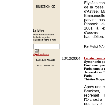
Élysées cons
de la fosse
d'Astrée. M
Emmanue
parvient pas
Pinnock ic
2001 à ex
d'oeuvre
Pour recevoir notre
haendélien.
bulletin régulier,
saisissez votre e-mail :
Par Mehdi MA
d�sinscription
13/10/2004
La tête dans l
Symphonie pa
Beethoven par
Paris sous la 
Janowski au T
Paris.
Théâtre Mogad
Après une m
Bruckne
reprenait
l'Orchestr
poursuivr