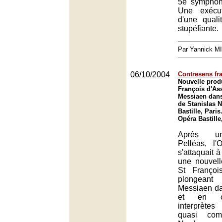
5e symphon
Une exécut
d'une quali
stupéfiante.
Par Yannick M
06/10/2004
Contresens fr
Nouvelle prod
François d'Ass
Messiaen dans
de Stanislas N
Bastille, Paris
Opéra Bastille
Après un
Pelléas, l
s'attaquait à
une nouvell
St Françoi
plongean
Messiaen d
et en ob
interprète
quasi comp