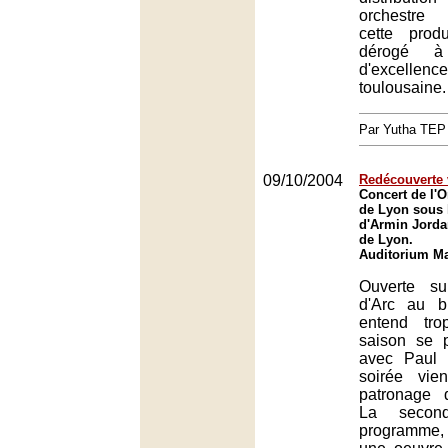
orchestre 
cette prod
dérogé à 
d'excellen
toulousaine.
Par Yutha TEP
09/10/2004
Redécouverte 
Concert de l'O
de Lyon sous l
d'Armin Jorda
de Lyon.
Auditorium Ma
Ouverte s
d'Arc au b
entend tro
saison se 
avec Paul 
soirée vie
patronage 
La secon
programme