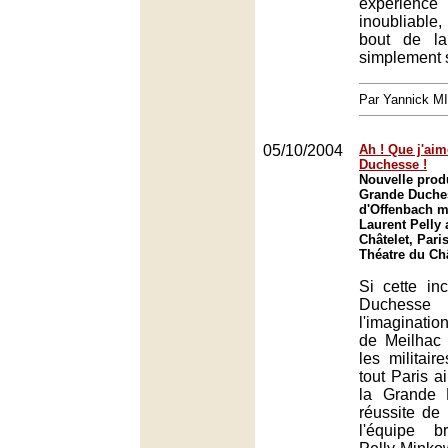
expérie
inoubliabl
bout de la
simplement 
Par Yannick M
05/10/2004
Ah ! Que j'aim
Duchesse !
Nouvelle prod
Grande Duches
d'Offenbach m
Laurent Pelly 
Châtelet, Paris
Théatre du Châ
Si cette in
Duchess
l'imaginatio
de Meilhac
les militai
tout Paris 
la Grande 
réussite de 
l'équipe b