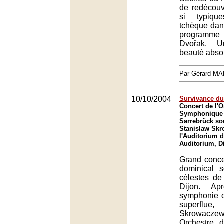
de redécouvr
si typiqu
tchèque dan
program
Dvořak. 
beauté abso
Par Gérard M
10/10/2004
Survivance du
Concert de l'O
Symphonique 
Sarrebrück sou
Stanislaw Skr
l'Auditorium d
Auditorium, D
Grand conc
dominical 
célestes de
Dijon. A
symphonie 
superflu
Skrowacz
Orchestre 