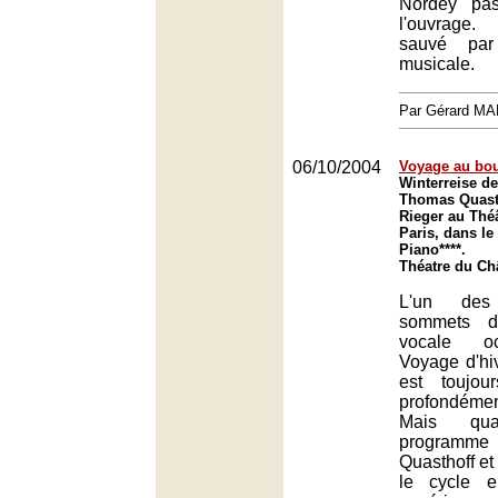
Nordey pa
l'ouvrage.
sauvé par l
musicale.
Par Gérard M
06/10/2004
Voyage au bout
Winterreise d
Thomas Quast
Rieger au Théâ
Paris, dans le
Piano****.
Théatre du Châ
L'un des
sommets d
vocale oc
Voyage d'hi
est toujo
profondémen
Mais qua
progra
Quasthoff et
le cycle e