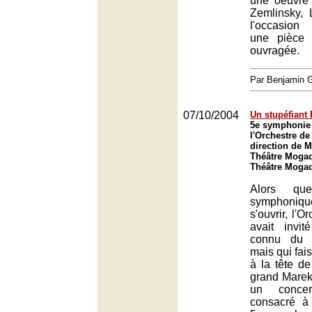
une oeuvre
Zemlinsky, 
l'occasion
une pièce 
ouvragée.
Par Benjamin
07/10/2004
Un stupéfiant 
5e symphonie 
l'Orchestre de
direction de 
Théâtre Mogad
Théâtre Mogad
Alors qu
symphoniq
s'ouvrir, l'O
avait invi
connu du p
mais qui fais
à la tête de
grand Marek
un concer
consacré à