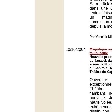
Sarrebrück s
dans une 8
lente et fais
un magni
comme on n'
depuis la mo
Par Yannick M
10/10/2004
Magnifique ou
toulousaine
Nouvelle prod
de Janacek da
scène de Nico
du Capitole, 
Théâtre du Ca
Ouvertur
exception
Théâtre 
flambant n
nouvelle J
haute volée
extrêmeme
distributi