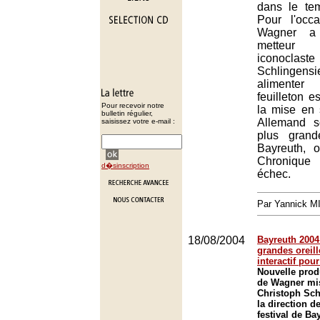
dans le te
Pour l'occ
Wagner a
metteu
iconoclas
Schlingen
alimenter
feuilleton e
Pour recevoir notre
la mise en
bulletin régulier,
Allemand 
saisissez votre e-mail :
plus grand
Bayreuth, 
Chronique
d�sinscription
échec.
Par Yannick 
18/08/2004
Bayreuth 2004 
grandes oreill
interactif pour 
Nouvelle prod
de Wagner mi
Christoph Sch
la direction d
festival de Ba