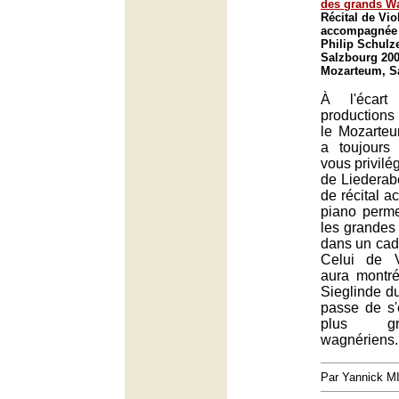
des grands W
Récital de Vi
accompagnée 
Philip Schulze
Salzbourg 200
Mozarteum, S
À l'écart
productions l
le Mozarte
a toujours
vous privilé
de Liederab
de récital 
piano perme
les grandes
dans un cadr
Celui de 
aura montr
Sieglinde d
passe de s'
plus gr
wagnériens.
Par Yannick 