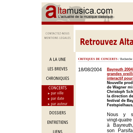
CRITIQUES DE CONCERTS
/ Recherche 
18/08/2004
Bayreuth 2004 
grandes oreill
interactif pour 
Nouvelle prod
de Wagner mi
Christoph Sch
la direction d
festival de Ba
Festspielhaus
Nous y s
vingt-quatr
à Bayreuth
son Parsifa