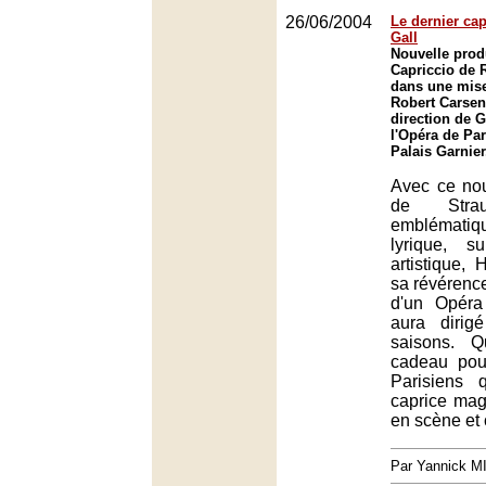
26/06/2004
Le dernier ca
Gall
Nouvelle prod
Capriccio de 
dans une mise
Robert Carsen
direction de 
l'Opéra de Par
Palais Garnier
Avec ce no
de Strau
emblématiq
lyrique, s
artistique, 
sa révérenc
d'un Opéra
aura dirig
saisons. 
cadeau pouv
Parisiens 
caprice mag
en scène et
Par Yannick 