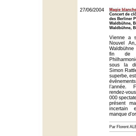
27/06/2004
Magie blanche
Concert de cl
des Berliner 
Waldbühne, Be
Waldbühne, Be
Vienne a 
Nouvel An
Waldbühne 
fin de
Philharmon
sous la di
Simon Rattl
superbe, est
événement
l'année. 
rendez-vo
000 spectat
présent m
incertain
manque d'or
Par Florent 