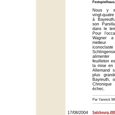
Festspielhaus
Nous y s
vingt-quatr
à Bayreuth
son Parsifa
dans le te
Pour l'occ
Wagner a
metteu
iconoclas
Schlingen
alimenter
feuilleton e
la mise en
Allemand 
plus grand
Bayreuth, 
Chronique
échec.
Par Yannick 
17/08/2004
Salzbourg 2004