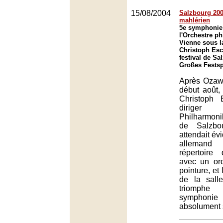
15/08/2004
Salzbourg 200
mahlérien
5e symphonie 
l'Orchestre p
Vienne sous l
Christoph Es
festival de Sa
Großes Festsp
Après Ozawa 
début août, 
Christoph
diriger
Philharmoni
de Salzbo
attendait év
alleman
répertoire 
avec un orc
pointure, et 
de la sall
triomph
symphoni
absolument 