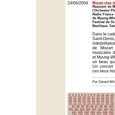
24/06/2004
Mozart chez l
Requiem de M
l'Orchestre P
Radio France 
de Myung-Wh
Festival de St
Basilique, Sai
Dans le cadr
Saint-Denis
interpréta
de Mozart 
musicales 
et Myung-W
un beau qua
Un concert 
ces lieux hi
Par Gérard M
1
2
3
4
5
6
7
8
9
10
11
12
13
26
27
28
29
30
31
32
33
34
35
48
49
50
51
52
53
54
55
56
57
70
71
72
73
74
75
76
77
78
79
92
93
94
95
96
97
98
99
100
110
111
112
113
114
115
116
117
127
128
129
130
131
132
133
143
144
145
146
147
148
149