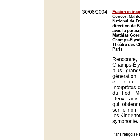
30/06/2004
Fusion et insp
Concert Mahle
National de F
direction de B
avec la partic
Matthias Goer
Champs-Élysée
Théâtre des 
Paris
Rencontre,
Champs-Ély
plus gran
génération, 
et d'un d
interprètes
du lied, M
Deux artist
qui obtienn
sur le nom
les Kindertot
symphonie.
Par François