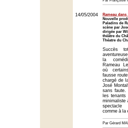
Par François
14/05/2004
Rameau dans l
Nouvelle prod
Paladins de 
scène par Jos
dirigée par Wi
théâtre du Chât
Théatre du Châ
Succès to
aventureus
la coméd
Rameau Les
où certain
fausse route
chargé de l
José Montal
sans faute.
les tenants 
minimaliste 
spectacle
comme à la c
Par Gérard M