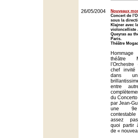
26/05/2004
Nouveaux mo
Concert de l'O
sous la direct
Klajner avec l
violoncelliste
Queyras au th
Paris.
Théâtre Mogad
Hommage 
théâtre 
l'Orchestre
chef invité
dans un
brillantis
entre aut
complèteme
du Concerto 
par Jean-Gu
une 9e
contestable
assez pas
quoi partir
de « nouvea