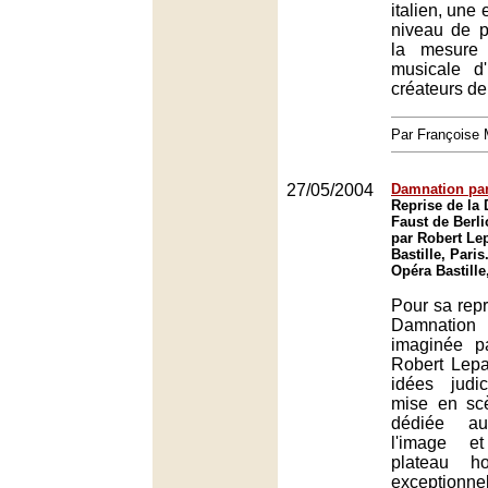
italien, une 
niveau de pe
la mesure
musicale d
créateurs de
Par François
27/05/2004
Damnation par
Reprise de la
Faust de Berl
par Robert Le
Bastille, Paris
Opéra Bastille
Pour sa repri
Damnati
imaginée p
Robert Lepa
idées judi
mise en scè
dédiée a
l'image e
plateau ho
exceptionnel