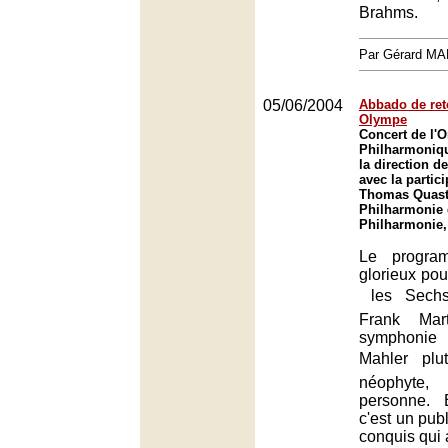
Brahms.
Par Gérard M
05/06/2004
Abbado de ret
Olympe
Concert de l'O
Philharmoniqu
la direction 
avec la partic
Thomas Quasth
Philharmonie 
Philharmonie,
Le progra
glorieux pou
 les Sech
Frank Mar
symphoni
Mahler  plu
néophyte, 
personne. 
c'est un pu
conquis qui 