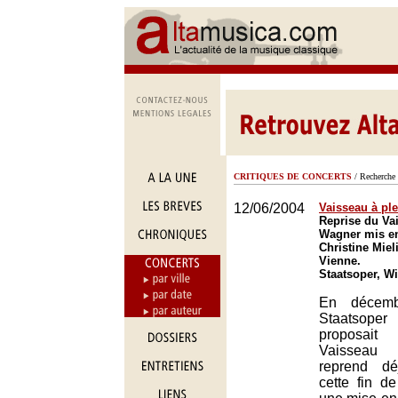
CRITIQUES DE CONCERTS
/ Recherche 
12/06/2004
Vaisseau à pl
Reprise du Va
Wagner mis en
Christine Miel
Vienne.
Staatsoper, W
En décembr
Staatsop
proposai
Vaisseau 
reprend dé
cette fin d