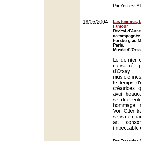
Par Yannick M
18/05/2004
Les femmes, l
l'amour
Récital d'Anne
accompagnée 
Forsberg au M
Paris.
Musée d\'Orsa
Le dernier 
consacré 
d'Orsay
musiciennes
le temps d'
créatrices 
avoir beauc
se dire ent
hommage r
Von Otter tr
sens de cha
art cons
impeccable d