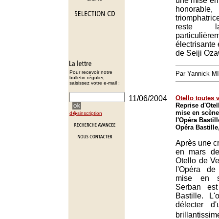
une mise en 
honorabl
triomphatri
reste l
particulière
électrisante 
de Seiji Oz
Pour recevoir notre
Par Yannick M
bulletin régulier,
saisissez votre e-mail :
11/06/2004
Otello toutes 
Reprise d'Otel
mise en scène
d�sinscription
l'Opéra Bastill
Opéra Bastille
Après une c
en mars der
Otello de Ve
l'Opéra de
mise en s
Serban est
Bastille. L
délecter d'
brillantis