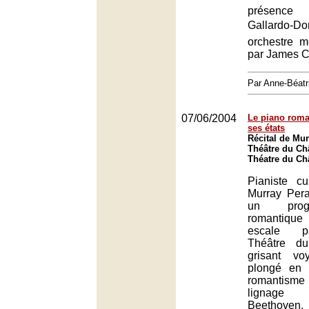
présence
Gallardo-D
orchestre 
par James C
Par Anne-Béat
07/06/2004
Le piano roma
ses états
Récital de Mur
Théâtre du Châ
Théatre du Châ
Pianiste cu
Murray Pera
un prog
romantiqu
escale p
Théâtre du
grisant voy
plongé en 
romantisme
lignage 
Beethoven