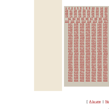
1
2
3
4
5
6
7
8
9
10
11
12
13
26
27
28
29
30
31
32
33
34
35
48
49
50
51
52
53
54
55
56
57
70
71
72
73
74
75
76
77
78
79
92
93
94
95
96
97
98
99
100
110
111
112
113
114
115
116
117
127
128
129
130
131
132
133
143
144
145
146
147
148
149
159
160
161
162
163
164
165
175
176
177
178
179
180
181
191
192
193
194
195
196
197
207
208
209
210
211
212
213
223
224
225
226
227
228
229
239
240
241
242
243
244
245
255
256
257
258
259
260
261
271
272
273
274
275
276
277
287
288
289
290
291
292
293
303
304
305
306
307
308
309
319
320
321
322
323
324
325
335
336
337
338
339
340
341
351
352
353
354
355
356
357
367
368
369
370
371
372
373
383
384
385
386
387
388
389
399
400
401
402
403
404
405
415
416
417
418
419
420
421
431
432
433
434
435
436
437
447
448
449
450
451
452
453
463
464
465
466
467
468
469
[
A la une
|
No