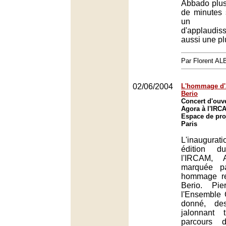
Abbado plus
de minutes 
un t
d'applaudi
aussi une plu
Par Florent A
02/06/2004
L'hommage d'
Berio
Concert d'ouve
Agora à l'IRCA
Espace de pro
Paris
L'inaugura
édition d
l'IRCAM, 
marquée p
hommage re
Berio. Pie
l'Ensemble C
donné, de
jalonnant 
parcours d