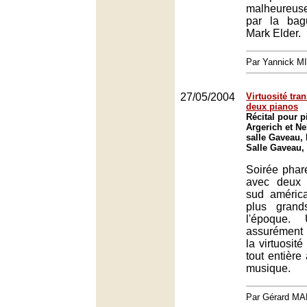
malheureus
par la bag
Mark Elder.
Par Yannick M
27/05/2004
Virtuosité tr
deux pianos
Récital pour 
Argerich et Ne
salle Gaveau, 
Salle Gaveau,
Soirée phar
avec deux 
sud améric
plus grand
l'époque. 
assurément 
la virtuosit
tout entière
musique.
Par Gérard M