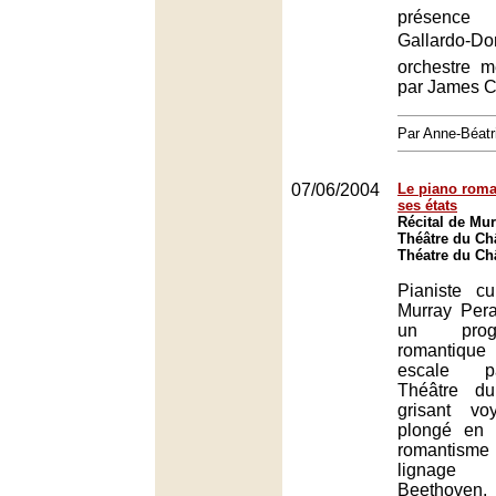
présence
Gallardo-D
orchestre 
par James C
Par Anne-Béat
07/06/2004
Le piano roma
ses états
Récital de Mur
Théâtre du Châ
Théatre du Châ
Pianiste cu
Murray Pera
un prog
romantiqu
escale p
Théâtre du
grisant voy
plongé en 
romantisme
lignage 
Beethoven