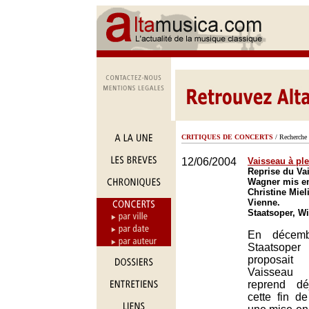
CRITIQUES DE CONCERTS
/ Recherche 
12/06/2004
Vaisseau à pl
Reprise du Va
Wagner mis en
Christine Miel
Vienne.
Staatsoper, W
En décembr
Staatsop
proposai
Vaisseau 
reprend dé
cette fin d