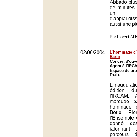
Abbado plus
de minutes 
un t
d'applaudi
aussi une plu
Par Florent A
02/06/2004
L'hommage d'
Berio
Concert d'ouve
Agora à l'IRCA
Espace de pro
Paris
L'inaugura
édition d
l'IRCAM, 
marquée p
hommage re
Berio. Pie
l'Ensemble C
donné, de
jalonnant 
parcours d