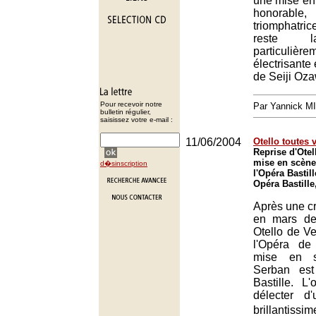
une mise en 
honorabl
triomphatri
reste l
particulière
électrisante 
de Seiji Oz
Pour recevoir notre
Par Yannick M
bulletin régulier,
saisissez votre e-mail :
11/06/2004
Otello toutes 
Reprise d'Otel
mise en scène
d�sinscription
l'Opéra Bastill
Opéra Bastille
Après une c
en mars der
Otello de Ve
l'Opéra de
mise en s
Serban est
Bastille. L
délecter d'
brillantis