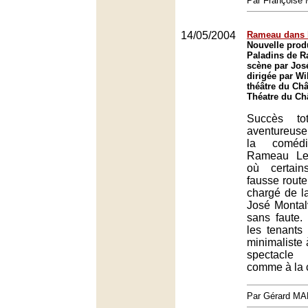
Par François
14/05/2004
Rameau dans l
Nouvelle prod
Paladins de 
scène par Jos
dirigée par Wi
théâtre du Chât
Théatre du Châ
Succès to
aventureus
la coméd
Rameau Les
où certain
fausse route
chargé de l
José Montal
sans faute.
les tenants 
minimaliste 
spectacle
comme à la c
Par Gérard M