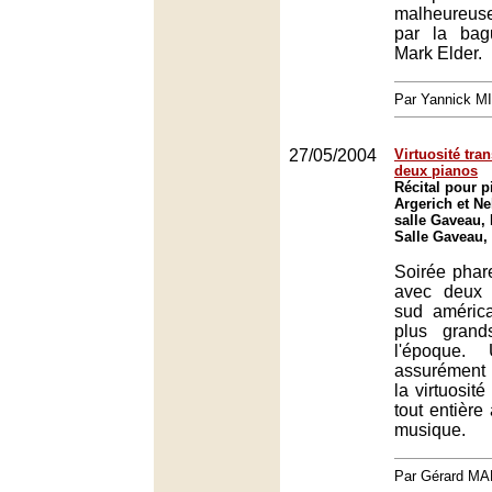
malheureus
par la bag
Mark Elder.
Par Yannick M
27/05/2004
Virtuosité tr
deux pianos
Récital pour 
Argerich et Ne
salle Gaveau, 
Salle Gaveau,
Soirée phar
avec deux 
sud améric
plus grand
l'époque. 
assurément 
la virtuosit
tout entière
musique.
Par Gérard M