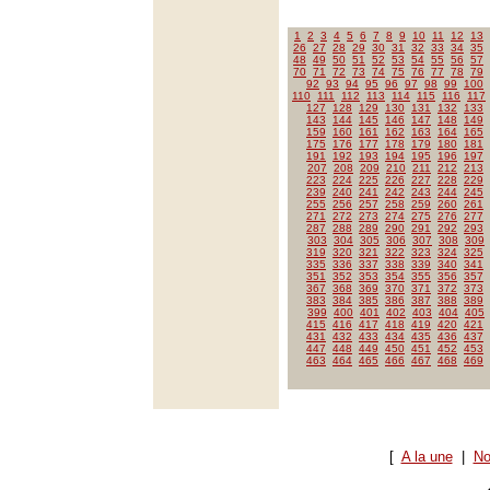
1
2
3
4
5
6
7
8
9
10
11
12
13
26
27
28
29
30
31
32
33
34
35
48
49
50
51
52
53
54
55
56
57
70
71
72
73
74
75
76
77
78
79
92
93
94
95
96
97
98
99
100
110
111
112
113
114
115
116
117
127
128
129
130
131
132
133
143
144
145
146
147
148
149
159
160
161
162
163
164
165
175
176
177
178
179
180
181
191
192
193
194
195
196
197
207
208
209
210
211
212
213
223
224
225
226
227
228
229
239
240
241
242
243
244
245
255
256
257
258
259
260
261
271
272
273
274
275
276
277
287
288
289
290
291
292
293
303
304
305
306
307
308
309
319
320
321
322
323
324
325
335
336
337
338
339
340
341
351
352
353
354
355
356
357
367
368
369
370
371
372
373
383
384
385
386
387
388
389
399
400
401
402
403
404
405
415
416
417
418
419
420
421
431
432
433
434
435
436
437
447
448
449
450
451
452
453
463
464
465
466
467
468
469
[
A la une
|
No