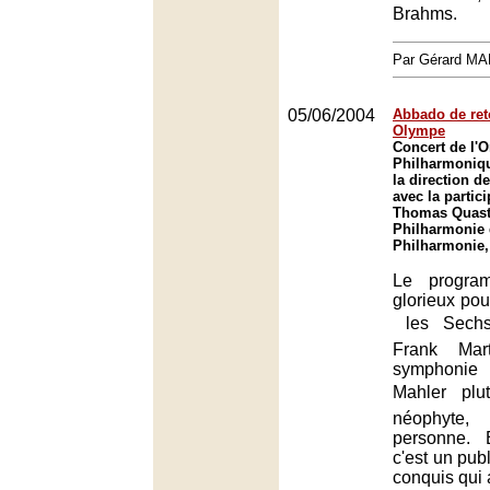
Brahms.
Par Gérard M
05/06/2004
Abbado de ret
Olympe
Concert de l'O
Philharmoniqu
la direction 
avec la partic
Thomas Quasth
Philharmonie 
Philharmonie,
Le progra
glorieux pou
 les Sech
Frank Mar
symphoni
Mahler  plu
néophyte, 
personne. 
c'est un pu
conquis qui 