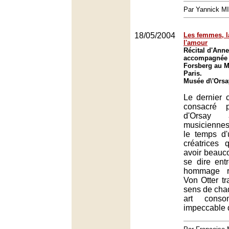
Par Yannick M
18/05/2004
Les femmes, l
l'amour
Récital d'Anne
accompagnée 
Forsberg au M
Paris.
Musée d\'Orsa
Le dernier 
consacré 
d'Orsay
musiciennes
le temps d'
créatrices 
avoir beauc
se dire ent
hommage r
Von Otter tr
sens de cha
art cons
impeccable d