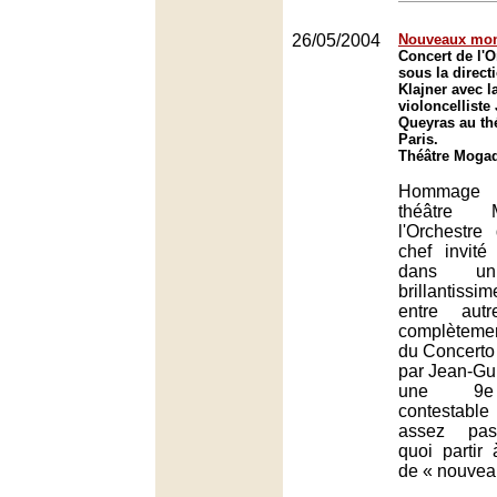
26/05/2004
Nouveaux mo
Concert de l'O
sous la direct
Klajner avec l
violoncelliste
Queyras au th
Paris.
Théâtre Mogad
Hommage 
théâtre 
l'Orchestre
chef invité
dans un
brillantis
entre aut
complèteme
du Concerto 
par Jean-Gu
une 9e
contestable
assez pas
quoi partir
de « nouvea