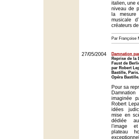
italien, une 
niveau de pe
la mesure
musicale d
créateurs de
Par François
27/05/2004
Damnation par
Reprise de la
Faust de Berl
par Robert Le
Bastille, Paris
Opéra Bastille
Pour sa repri
Damnati
imaginée p
Robert Lepa
idées judi
mise en scè
dédiée a
l'image e
plateau ho
exceptionnel