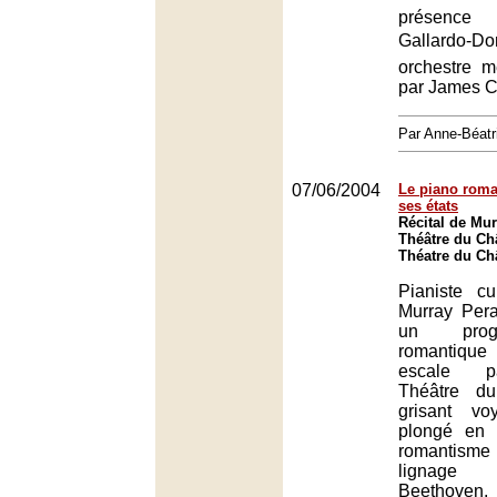
présence
Gallardo-D
orchestre 
par James C
Par Anne-Béat
07/06/2004
Le piano roma
ses états
Récital de Mur
Théâtre du Châ
Théatre du Châ
Pianiste cu
Murray Pera
un prog
romantiqu
escale p
Théâtre du
grisant voy
plongé en 
romantisme
lignage 
Beethoven