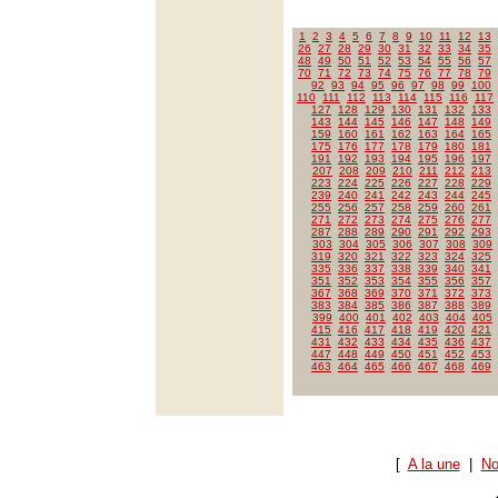
1
2
3
4
5
6
7
8
9
10
11
12
13
26
27
28
29
30
31
32
33
34
35
48
49
50
51
52
53
54
55
56
57
70
71
72
73
74
75
76
77
78
79
92
93
94
95
96
97
98
99
100
110
111
112
113
114
115
116
117
127
128
129
130
131
132
133
143
144
145
146
147
148
149
159
160
161
162
163
164
165
175
176
177
178
179
180
181
191
192
193
194
195
196
197
207
208
209
210
211
212
213
223
224
225
226
227
228
229
239
240
241
242
243
244
245
255
256
257
258
259
260
261
271
272
273
274
275
276
277
287
288
289
290
291
292
293
303
304
305
306
307
308
309
319
320
321
322
323
324
325
335
336
337
338
339
340
341
351
352
353
354
355
356
357
367
368
369
370
371
372
373
383
384
385
386
387
388
389
399
400
401
402
403
404
405
415
416
417
418
419
420
421
431
432
433
434
435
436
437
447
448
449
450
451
452
453
463
464
465
466
467
468
469
[
A la une
|
No