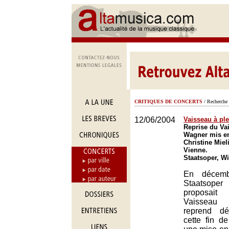
CRITIQUES DE CONCERTS
/ Recherche 
12/06/2004
Vaisseau à pl
Reprise du Va
Wagner mis en
Christine Miel
Vienne.
Staatsoper, W
En décembr
Staatsop
proposai
Vaisseau 
reprend dé
cette fin d