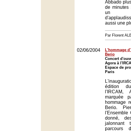
Abbado plus
de minutes 
un t
d'applaudi
aussi une plu
Par Florent A
02/06/2004
L'hommage d'
Berio
Concert d'ouve
Agora à l'IRCA
Espace de pro
Paris
L'inaugura
édition d
l'IRCAM, 
marquée p
hommage re
Berio. Pie
l'Ensemble C
donné, de
jalonnant 
parcours d