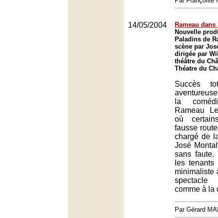
Par François
14/05/2004
Rameau dans l
Nouvelle prod
Paladins de 
scène par Jos
dirigée par Wi
théâtre du Chât
Théatre du Châ
Succès to
aventureus
la coméd
Rameau Les
où certain
fausse route
chargé de l
José Montal
sans faute.
les tenants 
minimaliste 
spectacle
comme à la c
Par Gérard M