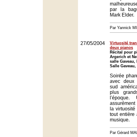
malheureus
par la bag
Mark Elder.
Par Yannick M
27/05/2004
Virtuosité tr
deux pianos
Récital pour 
Argerich et Ne
salle Gaveau, 
Salle Gaveau,
Soirée phar
avec deux 
sud améric
plus grand
l'époque. 
assurément 
la virtuosit
tout entière
musique.
Par Gérard M