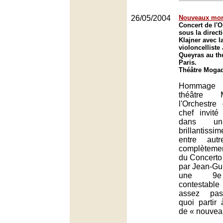
26/05/2004
Nouveaux mo
Concert de l'O
sous la direct
Klajner avec l
violoncelliste
Queyras au th
Paris.
Théâtre Mogad
Hommage 
théâtre 
l'Orchestre
chef invité
dans un
brillantis
entre aut
complèteme
du Concerto 
par Jean-Gu
une 9e
contestable
assez pas
quoi partir
de « nouvea