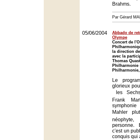
Brahms.
Par Gérard M
05/06/2004
Abbado de ret
Olympe
Concert de l'O
Philharmoniqu
la direction 
avec la partic
Thomas Quasth
Philharmonie 
Philharmonie,
Le progra
glorieux pou
 les Sech
Frank Mar
symphoni
Mahler  plu
néophyte, 
personne. 
c'est un pu
conquis qui 