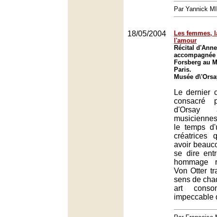
Par Yannick M
18/05/2004
Les femmes, l
l'amour
Récital d'Anne
accompagnée 
Forsberg au M
Paris.
Musée d\'Orsa
Le dernier 
consacré 
d'Orsay
musiciennes
le temps d'
créatrices 
avoir beauc
se dire ent
hommage r
Von Otter tr
sens de cha
art cons
impeccable d