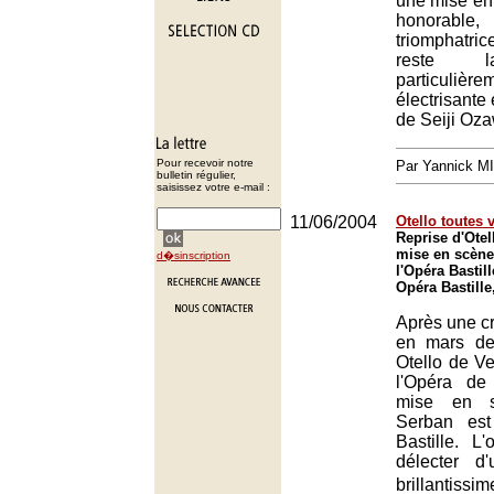
une mise en 
honorabl
triomphatri
reste l
particulière
électrisante 
de Seiji Oz
Pour recevoir notre
Par Yannick M
bulletin régulier,
saisissez votre e-mail :
11/06/2004
Otello toutes 
Reprise d'Otel
mise en scène
d�sinscription
l'Opéra Bastill
Opéra Bastille
Après une c
en mars der
Otello de Ve
l'Opéra de
mise en s
Serban est
Bastille. L
délecter d'
brillantis