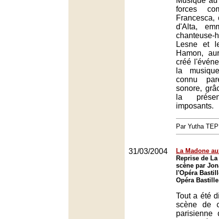
Musique au
forces co
Francesca, 
d'Alta, e
chanteuse-h
Lesne et le
Hamon, aur
créé l'évén
la musiqu
connu par
sonore, gr
la présen
imposants.
Par Yutha TEP
31/03/2004
La Madone au
Reprise de La
scène par Jon
l'Opéra Bastill
Opéra Bastille
Tout a été d
scène de c
parisienne