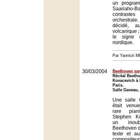
un progra
Saariaho-B
contrastes
orchestrale.
décidé, a
volcanique ;
le signe 
nordique.
Par Yannick 
30/03/2004
Beethoven san
Récital Beeth
Kovacevich à 
Paris.
Salle Gaveau,
Une salle
était venu
rare pian
Stephen K
un inoubl
Beethoven do
texte et au
compositeur