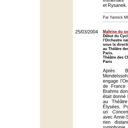
immenses V
et Rysanek.
Par Yannick 
25/03/2004
Maîtrise du s
Début du Cyc
l'Orchestre na
sous la direc
au Théâtre de
Paris.
Théâtre des 
Paris
Après B
Mendelsso
engage l'Or
de France
Brahms dont
était donné 
au Théâtr
Élysées. P
un
Concer
avec Anne-S
rien dist
symphonie