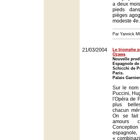
a deux mois,
pieds dans
pièges agog
modeste
4e
.
Par Yannick 
21/03/2004
Le triomphe pa
Ozawa
Nouvelle prod
Espagnole de 
Schicchi de P
Paris.
Palais Garnier
Sur le nom
Puccini, Hug
l'Opéra de 
plus bell
chacun méri
On se fait
amours co
Conception
espagnole,
« combinazi