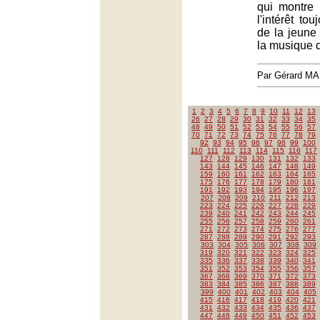
qui montre 
l'intérêt to
de la jeune
la musique 
Par Gérard M
1
2
3
4
5
6
7
8
9
10
11
12
13
26
27
28
29
30
31
32
33
34
35
48
49
50
51
52
53
54
55
56
57
70
71
72
73
74
75
76
77
78
79
92
93
94
95
96
97
98
99
100
110
111
112
113
114
115
116
117
127
128
129
130
131
132
133
143
144
145
146
147
148
149
159
160
161
162
163
164
165
175
176
177
178
179
180
181
191
192
193
194
195
196
197
207
208
209
210
211
212
213
223
224
225
226
227
228
229
239
240
241
242
243
244
245
255
256
257
258
259
260
261
271
272
273
274
275
276
277
287
288
289
290
291
292
293
303
304
305
306
307
308
309
319
320
321
322
323
324
325
335
336
337
338
339
340
341
351
352
353
354
355
356
357
367
368
369
370
371
372
373
383
384
385
386
387
388
389
399
400
401
402
403
404
405
415
416
417
418
419
420
421
431
432
433
434
435
436
437
447
448
449
450
451
452
453