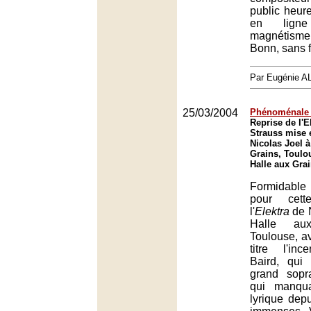
public heur
en ligne
magnétism
Bonn, sans f
Par Eugénie 
25/03/2004
Phénoménale 
Reprise de l'E
Strauss mise 
Nicolas Joel à
Grains, Toulo
Halle aux Gra
Formidable
pour cett
l'
Elektra
de N
Halle au
Toulouse, av
titre l'inc
Baird, qui
grand sopr
qui manqu
lyrique depu