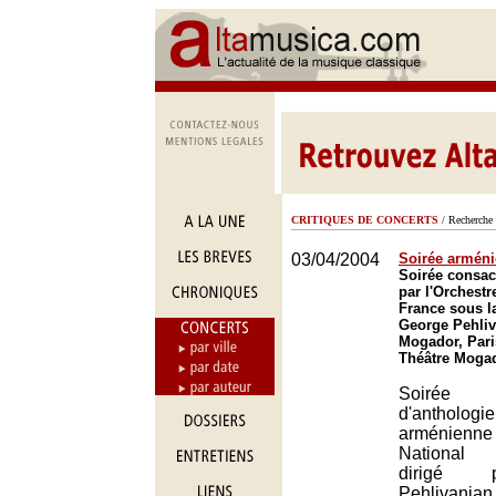
CRITIQUES DE CONCERTS
/ Recherche 
03/04/2004
Soirée armén
Soirée consac
par l'Orchestre
France sous la
George Pehliv
Mogador, Pari
Théâtre Mogad
Soirée 
d'anthologi
arménienne
National d
dirigé 
Pehlivani