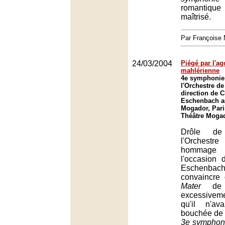
romantique
maîtrisé.
Par François
24/03/2004
Piégé par l'a
mahlérienne
4e symphonie 
l'Orchestre de
direction de 
Eschenbach a
Mogador, Pari
Théâtre Mogad
Drôle de
l'Orchest
hommage 
l'occasion
Eschenbach 
convaincre
Mater
de S
excessivemen
qu'il n'av
bouchée de
3e symphon