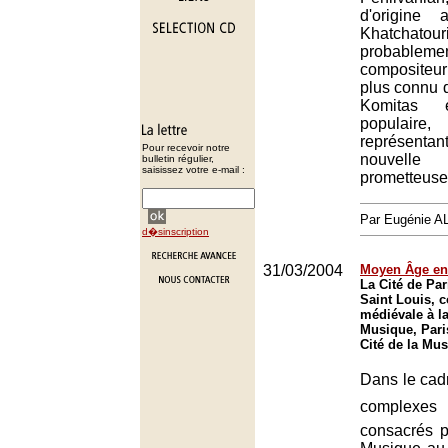
d'origine 
Khatcha
probab
composite
plus connu 
Komitas 
populair
représentant
Pour recevoir notre
nouvelle
bulletin régulier,
saisissez votre e-mail :
prometteuse
Par Eugénie 
d�sinscription
31/03/2004
Moyen Âge en 
La Cité de Par
Saint Louis, 
médiévale à la
Musique, Pari
Cité de la Mus
Dans le cadr
complex
consacrés p