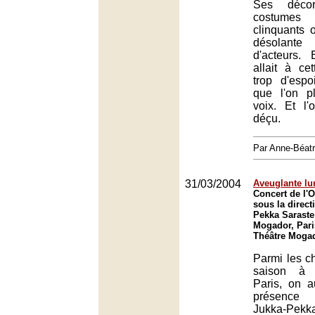
Ses décor
costumes
clinquants 
désolant
d'acteurs
allait à ce
trop d'espo
que l'on p
voix. Et l
déçu.
Par Anne-Béat
31/03/2004
Aveuglante lu
Concert de l'O
sous la direct
Pekka Saraste
Mogador, Pari
Théâtre Mogad
Parmi les ch
saison à 
Paris, on a
présence 
Jukka-Pekk