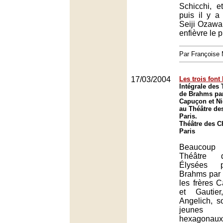
Schicchi, e
puis il y a
Seiji Ozawa,
enfièvre le p
Par François
17/03/2004
Les trois font 
Intégrale des 
de Brahms par
Capuçon et Ni
au Théâtre de
Paris.
Théâtre des 
Paris
Beaucoup
Théâtre 
Élysées p
Brahms par u
les frères
et Gautie
Angelich, so
jeunes in
hexagonaux,