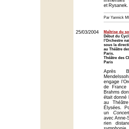
immenses V
et Rysanek.
Par Yannick 
25/03/2004
Maîtrise du s
Début du Cyc
l'Orchestre na
sous la direc
au Théâtre de
Paris.
Théâtre des 
Paris
Après B
Mendelsso
engage l'Or
de France
Brahms dont
était donné 
au Théâtr
Élysées. P
un
Concer
avec Anne-S
rien dist
symphonie