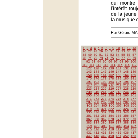
qui montre 
l'intérêt to
de la jeune
la musique 
Par Gérard M
1
2
3
4
5
6
7
8
9
10
11
12
13
26
27
28
29
30
31
32
33
34
35
48
49
50
51
52
53
54
55
56
57
70
71
72
73
74
75
76
77
78
79
92
93
94
95
96
97
98
99
100
110
111
112
113
114
115
116
117
127
128
129
130
131
132
133
143
144
145
146
147
148
149
159
160
161
162
163
164
165
175
176
177
178
179
180
181
191
192
193
194
195
196
197
207
208
209
210
211
212
213
223
224
225
226
227
228
229
239
240
241
242
243
244
245
255
256
257
258
259
260
261
271
272
273
274
275
276
277
287
288
289
290
291
292
293
303
304
305
306
307
308
309
319
320
321
322
323
324
325
335
336
337
338
339
340
341
351
352
353
354
355
356
357
367
368
369
370
371
372
373
383
384
385
386
387
388
389
399
400
401
402
403
404
405
415
416
417
418
419
420
421
431
432
433
434
435
436
437
447
448
449
450
451
452
453