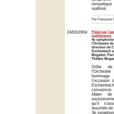
romantique
maîtrisé.
Par François
24/03/2004
Piégé par l'a
mahlérienne
4e symphonie 
l'Orchestre de
direction de 
Eschenbach a
Mogador, Pari
Théâtre Mogad
Drôle de
l'Orchest
hommage 
l'occasion
Eschenbach 
convaincre
Mater
de S
excessivemen
qu'il n'av
bouchée de
3e symphon