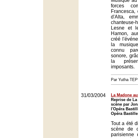
Musique au
forces co
Francesca, 
d'Alta, e
chanteuse-h
Lesne et le
Hamon, aur
créé l'évén
la musiqu
connu par
sonore, gr
la présen
imposants.
Par Yutha TEP
31/03/2004
La Madone au
Reprise de La
scène par Jon
l'Opéra Bastill
Opéra Bastille
Tout a été d
scène de c
parisienne