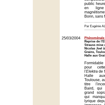
public heur
en ligne
magnétism
Bonn, sans f
Par Eugénie 
25/03/2004
Phénoménale 
Reprise de l'E
Strauss mise 
Nicolas Joel à
Grains, Toulo
Halle aux Gra
Formidable
pour cett
l'
Elektra
de N
Halle au
Toulouse, av
titre l'inc
Baird, qui
grand sopr
qui manqu
lyrique depu