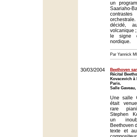
un progra
Saariaho-B
contrastes
orchestrale.
décidé, a
volcanique ;
le signe 
nordique.
Par Yannick 
30/03/2004
Beethoven san
Récital Beeth
Kovacevich à 
Paris.
Salle Gaveau,
Une salle
était venu
rare pian
Stephen K
un inoubl
Beethoven do
texte et au
compositeur