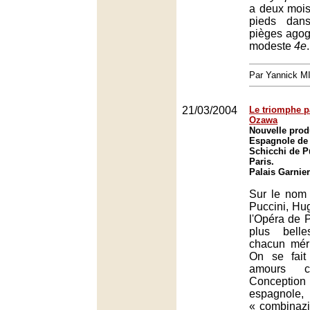
a deux mois,
pieds dans
pièges agog
modeste
4e
.
Par Yannick 
21/03/2004
Le triomphe pa
Ozawa
Nouvelle prod
Espagnole de 
Schicchi de P
Paris.
Palais Garnier
Sur le nom
Puccini, Hug
l'Opéra de 
plus bell
chacun méri
On se fait
amours co
Conception
espagnole,
« combinazi