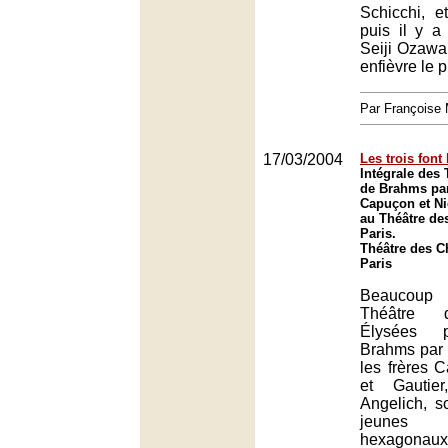
Schicchi, e
puis il y a
Seiji Ozawa,
enfièvre le p
Par François
17/03/2004
Les trois font 
Intégrale des 
de Brahms par
Capuçon et Ni
au Théâtre de
Paris.
Théâtre des 
Paris
Beaucoup
Théâtre 
Élysées p
Brahms par u
les frères
et Gautie
Angelich, so
jeunes in
hexagonaux,