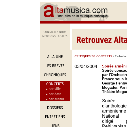
CRITIQUES DE CONCERTS
/ Recherche 
03/04/2004
Soirée armén
Soirée consac
par l'Orchestre
France sous la
George Pehliv
Mogador, Pari
Théâtre Mogad
Soirée 
d'anthologi
arménienne
National d
dirigé 
Pehlivani