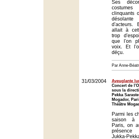
Ses décor
costumes
clinquants 
désolant
d'acteurs
allait à ce
trop d'espo
que l'on p
voix. Et l
déçu.
Par Anne-Béat
31/03/2004
Aveuglante lu
Concert de l'O
sous la direct
Pekka Saraste
Mogador, Pari
Théâtre Mogad
Parmi les ch
saison à 
Paris, on a
présence 
Jukka-Pekk