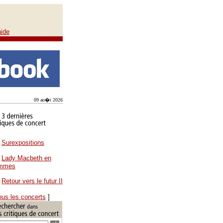
aide
09 ao�t 2026
Surexpositions
Lady Macbeth en
ammes
Retour vers le futur II
ous les concerts
]