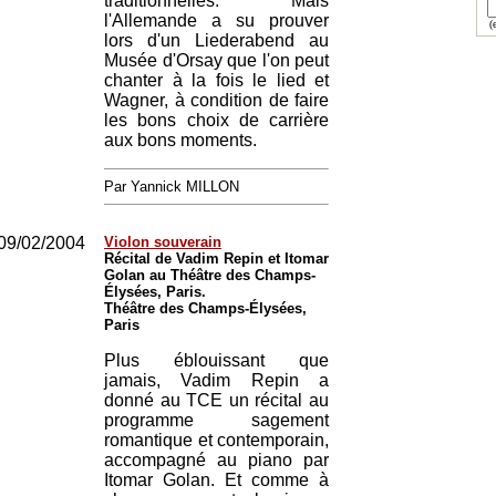
traditionnelles. Mais
l'Allemande a su prouver
(e
lors d'un Liederabend au
Musée d'Orsay que l'on peut
chanter à la fois le lied et
Wagner, à condition de faire
les bons choix de carrière
aux bons moments.
Par Yannick MILLON
09/02/2004
Violon souverain
Récital de Vadim Repin et Itomar
Golan au Théâtre des Champs-
Élysées, Paris.
Théâtre des Champs-Élysées,
Paris
Plus éblouissant que
jamais, Vadim Repin a
donné au TCE un récital au
programme sagement
romantique et contemporain,
accompagné au piano par
Itomar Golan. Et comme à