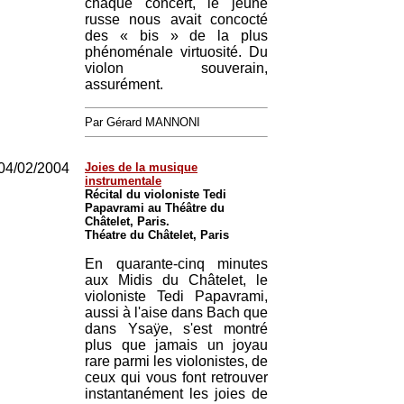
chaque concert, le jeune
russe nous avait concocté
des « bis » de la plus
phénoménale virtuosité. Du
violon souverain,
assurément.
Par Gérard MANNONI
04/02/2004
Joies de la musique
instrumentale
Récital du violoniste Tedi
Papavrami au Théâtre du
Châtelet, Paris.
Théatre du Châtelet, Paris
En quarante-cinq minutes
aux Midis du Châtelet, le
violoniste Tedi Papavrami,
aussi à l'aise dans Bach que
dans Ysaÿe, s'est montré
plus que jamais un joyau
rare parmi les violonistes, de
ceux qui vous font retrouver
instantanément les joies de