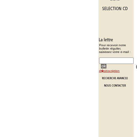
Pour recevoir notre
bulletin régulier,
saisissez votre e-mail :
d�sinscription