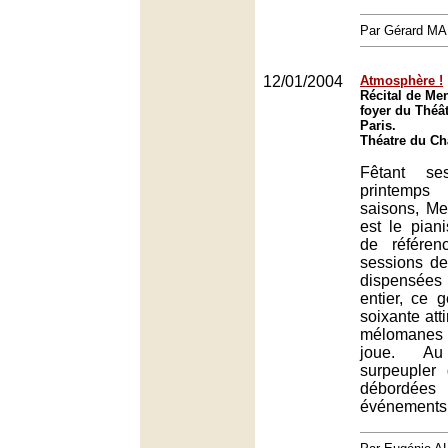
Par Gérard M
12/01/2004
Atmosphère !
Récital de Me
foyer du Théât
Paris.
Théatre du Châ
Fêtant ses
printemp
saisons, M
est le pian
de référen
sessions de
dispensées
entier, ce 
soixante att
mélomanes
joue. A
surpeupler 
débordé
événements