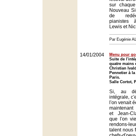
sur chaqu
Nouveau Siè
de redéc
pianistes 
Lewis et Nic
Par Eugénie 
14/01/2004
Menu pour go
Suite de l'int
quatre mains 
Christian Ival
Pennetier à la 
Paris.
Salle Cortot, 
Si, au dé
intégrale, c
l'on venait é
maintenant 
et Jean-Cl
que l'on vie
rendons-leur
talent nous 
chefs-d'o