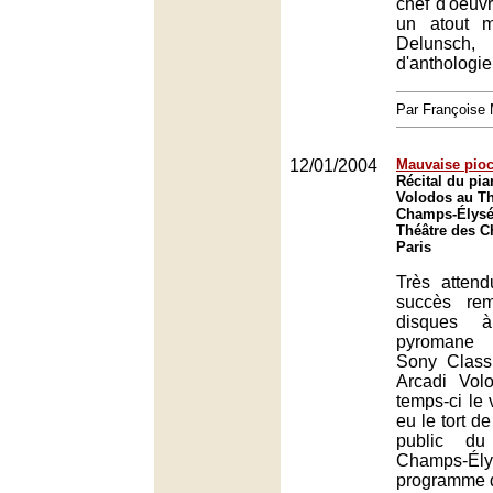
chef d'oeuv
un atout ma
Delunsch,
d'anthologie
Par François
12/01/2004
Mauvaise pio
Récital du pia
Volodos au Th
Champs-Élysée
Théâtre des 
Paris
Très atten
succès re
disques à
pyromane 
Sony Classi
Arcadi Vol
temps-ci le
eu le tort d
public du
Champs-Él
programme d