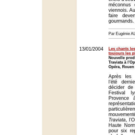
méconnus 
viennois. A
faire deven
gourmands.
Par Eugénie 
13/01/2004
Les chants les
toujours les 
Nouvelle prod
Traviata à l'O
Opéra, Rouen
Après les 
l'été derni
décider de 
Festival ly
Provence à
représentati
particulière
mouvem
Traviata
, l'
Haute Norm
pour six re