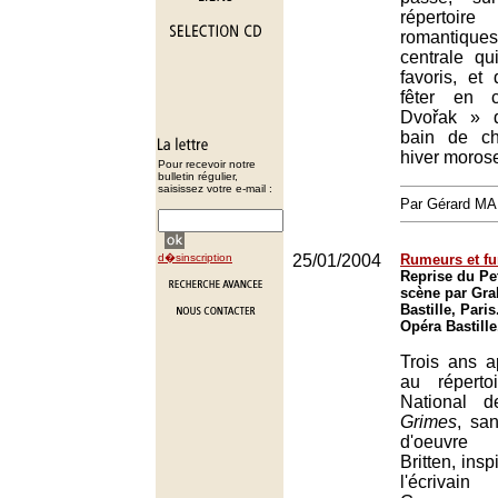
répertoir
romantiq
centrale qu
favoris, et 
fêter en 
Dvořak » 
bain de c
hiver moros
Pour recevoir notre
bulletin régulier,
saisissez votre e-mail :
Par Gérard M
d�sinscription
25/01/2004
Rumeurs et fu
Reprise du Pe
scène par Gra
Bastille, Paris
Opéra Bastille
Trois ans a
au réperto
National 
Grimes
, sa
d'oeuvre
Britten, ins
l'écrivai