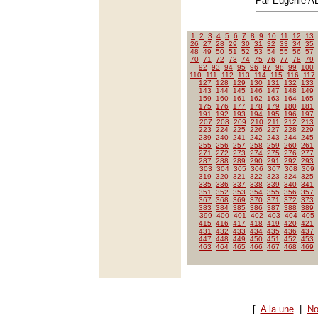
Par Eugénie 
1
2
3
4
5
6
7
8
9
10
11
12
13
26
27
28
29
30
31
32
33
34
35
48
49
50
51
52
53
54
55
56
57
70
71
72
73
74
75
76
77
78
79
92
93
94
95
96
97
98
99
100
110
111
112
113
114
115
116
117
127
128
129
130
131
132
133
143
144
145
146
147
148
149
159
160
161
162
163
164
165
175
176
177
178
179
180
181
191
192
193
194
195
196
197
207
208
209
210
211
212
213
223
224
225
226
227
228
229
239
240
241
242
243
244
245
255
256
257
258
259
260
261
271
272
273
274
275
276
277
287
288
289
290
291
292
293
303
304
305
306
307
308
309
319
320
321
322
323
324
325
335
336
337
338
339
340
341
351
352
353
354
355
356
357
367
368
369
370
371
372
373
383
384
385
386
387
388
389
399
400
401
402
403
404
405
415
416
417
418
419
420
421
431
432
433
434
435
436
437
447
448
449
450
451
452
453
463
464
465
466
467
468
469
[
A la une
|
No