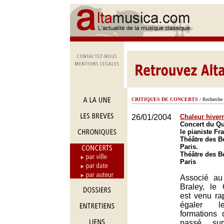
CRITIQUES DE CONCERTS
/ Recherche 
26/01/2004
Chaleur hiver
Concert du Qu
le pianiste Fr
Théâtre des B
Paris.
Théâtre des B
Paris
Associé au
Braley, le
est venu rap
égaler le
formations
passé, su