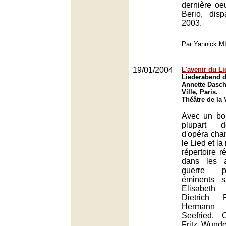
dernière oe
Berio, dis
2003.
Par Yannick 
19/01/2004
L'avenir du Li
Liederabend d
Annette Dasch
Ville, Paris.
Théâtre de la V
Avec un bon
plupart d
d'opéra chan
le Lied et la
répertoire 
dans les 
guerre p
éminents sp
Elisabeth
Dietrich F
Hermann P
Seefried, 
Fritz Wunde