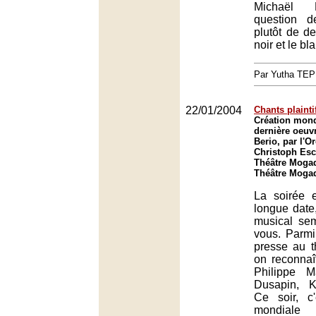
Michaël 
question d
plutôt de de
noir et le bl
Par Yutha TEP
22/01/2004
Chants plainti
Création mond
dernière oeuv
Berio, par l'O
Christoph Es
Théâtre Mogad
Théâtre Mogad
La soirée 
longue date,
musical se
vous. Parmi
presse au t
on reconnaî
Philippe M
Dusapin, K
Ce soir, c'
mondia