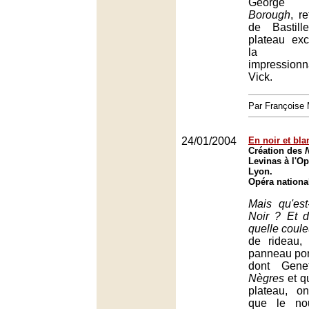
George
Borough
, r
de Bastill
plateau exc
la réa
impression
Vick.
Par François
24/01/2004
En noir et bla
Création des
Levinas à l'Op
Lyon.
Opéra nationa
Mais qu'es
Noir ? Et d
quelle coule
de rideau,
panneau por
dont Gene
Nègres
et qu
plateau, o
que le no