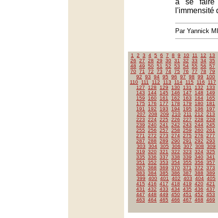
à se faire
l'immensité 
Par Yannick 
1
2
3
4
5
6
7
8
9
10
11
12
13
26
27
28
29
30
31
32
33
34
35
48
49
50
51
52
53
54
55
56
57
70
71
72
73
74
75
76
77
78
79
92
93
94
95
96
97
98
99
100
110
111
112
113
114
115
116
117
127
128
129
130
131
132
133
143
144
145
146
147
148
149
159
160
161
162
163
164
165
175
176
177
178
179
180
181
191
192
193
194
195
196
197
207
208
209
210
211
212
213
223
224
225
226
227
228
229
239
240
241
242
243
244
245
255
256
257
258
259
260
261
271
272
273
274
275
276
277
287
288
289
290
291
292
293
303
304
305
306
307
308
309
319
320
321
322
323
324
325
335
336
337
338
339
340
341
351
352
353
354
355
356
357
367
368
369
370
371
372
373
383
384
385
386
387
388
389
399
400
401
402
403
404
405
415
416
417
418
419
420
421
431
432
433
434
435
436
437
447
448
449
450
451
452
453
463
464
465
466
467
468
469