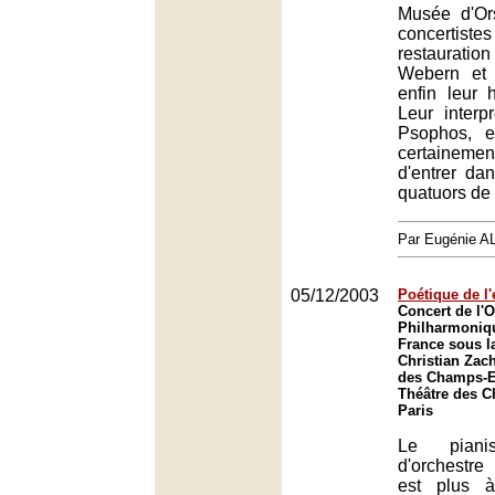
Musée d'Or
concertis
restauration
Webern et
enfin leur 
Leur interp
Psophos, e
certainem
d'entrer da
quatuors de
Par Eugénie 
05/12/2003
Poétique de l
Concert de l'O
Philharmoniq
France sous la
Christian Zac
des Champs-El
Théâtre des 
Paris
Le piani
d'orchestr
est plus 