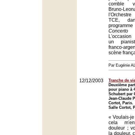
comble ve
Bruno-Leon
l'Orchestr
TCE, da
programm
Concerto
d
L'occasion
un pianist
franco-argent
scène frança
Par Eugénie 
12/12/2003
Tranche de vi
Deuxième parti
pour piano à 
Schubert par C
Jean-Claude Pe
Cortot, Paris.
Salle Cortot, 
« Voulais-je
cela m'en
douleur ; vo
la douleur, 