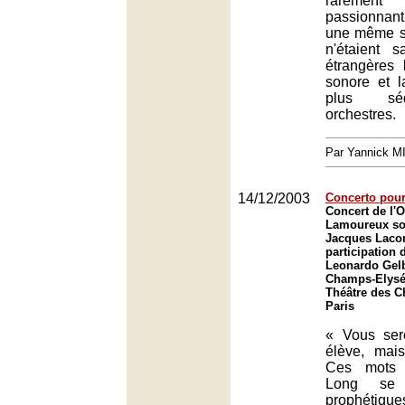
rarement 
passionnant 
une même so
n'étaient 
étrangères 
sonore et l
plus sé
orchestres.
Par Yannick 
14/12/2003
Concerto pour
Concert de l'O
Lamoureux sou
Jacques Laco
participation 
Leonardo Gelb
Champs-Elysée
Théâtre des 
Paris
« Vous ser
élève, mais
Ces mots 
Long se 
prophétique