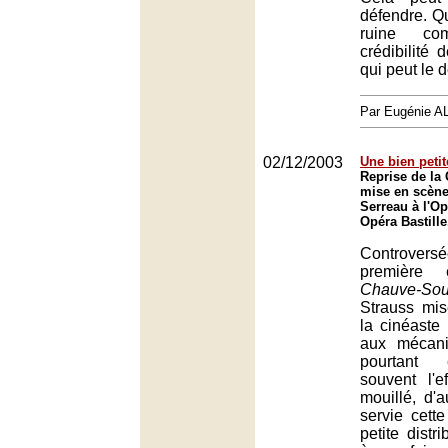
défendre. Qu
ruine com
crédibilité 
qui peut le 
Par Eugénie 
02/12/2003
Une bien peti
Reprise de la
mise en scène
Serreau à l'Op
Opéra Bastille
Controve
première
Chauve-Sou
Strauss mi
la cinéaste
aux mécani
pourtant e
souvent l'e
mouillé, d'a
servie cett
petite distr