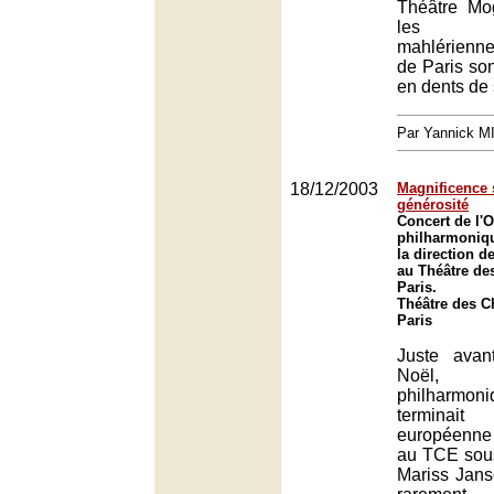
Théâtre Mo
les pér
mahlérienne
de Paris son
en dents de 
Par Yannick 
18/12/2003
Magnificence 
générosité
Concert de l'O
philharmoniq
la direction 
au Théâtre de
Paris.
Théâtre des 
Paris
Juste avan
Noël, l
philharmon
terminai
européenne
au TCE sous
Mariss Jans