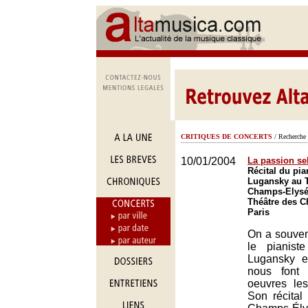
CRITIQUES DE CONCERTS
/ Recherche 
10/01/2004
La passion s
Récital du pia
Lugansky au T
Champs-Elysée
Théâtre des 
Paris
On a souvent
le pianist
Lugansky e
nous font 
oeuvres le
Son récital