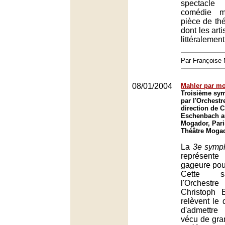
spectacl
comédie mu
pièce de thé
dont les art
littéralement
Par François
08/01/2004
Mahler par mo
Troisième sy
par l'Orchestr
direction de 
Eschenbach a
Mogador, Pari
Théâtre Mogad
La
3e symp
représente
gageure pour
Cette sa
l'Orchest
Christoph 
relèvent le d
d'admettre
vécu de gr