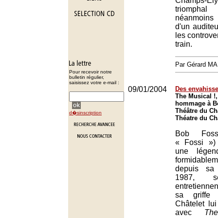
Champs-É
triomphal
néanmoins
d'un auditeur
les controve
train.
Par Gérard M
Pour recevoir notre
bulletin régulier,
saisissez votre e-mail :
09/01/2004
Des envahisse
The Musical !,
hommage à B
Théâtre du Châ
d�sinscription
Théatre du Châ
Bob Foss
« Fossi ») 
une légen
formidablem
depuis sa 
1987, se
entretienne
sa griffe 
Châtelet l
avec
Th