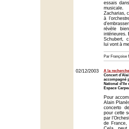
essais dans
musicale
Zacharias, c
à l'orchestr
d'embrasser
révèle bie
intérieures. 
Schubert, 
lui vont à me
Par François
02/12/2003
A la recherch
Concert d'Ala
accompagné pa
National d'Ile
Espace Carpe
Pour accom
Alain Planè
concerto d
pour cette s
par l'Orchest
de France, u
Cela peut