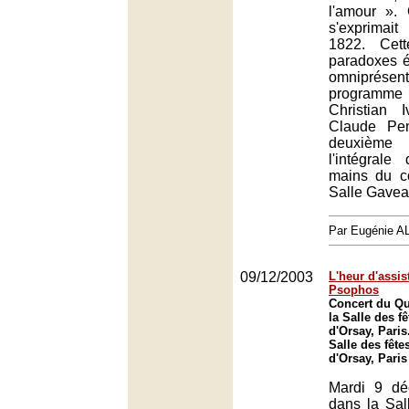
l'amour ». 
s'exprima
1822. Cett
paradoxes é
omniprés
programme
Christian 
Claude Pen
deuxièm
l'intégral
mains du c
Salle Gavea
Par Eugénie 
09/12/2003
L'heur d'assis
Psophos
Concert du Q
la Salle des f
d'Orsay, Paris
Salle des fêt
d'Orsay, Paris
Mardi 9 dé
dans la Sal