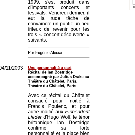
1999, s'est produit dans
d'importants concerts et
(e
festivals. Vendredi dernier, il
eut la rude tâche de
convaincre un public un peu
frileux de revenir pour les
trois « concert-découverte »
suivants.
Par Eugénie Alécian
04/11/2003
Une personnalité à part
Récital de Ian Bostridge
accompagné par Julius Drake au
Théâtre du Châtelet, Paris.
Théatre du Châtelet, Paris
Avec ce récital du Châtelet
consacré pour moitié à
Francis Poulenc, et pour
autre moitié aux
Eichendorff
Lieder
d'Hugo Wolf, le ténor
britannique Ian Bostridge
confirme sa forte
personnalité et la place bien