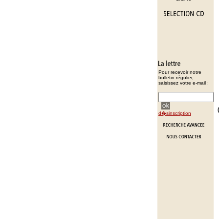
Pour recevoir notre
bulletin régulier,
saisissez votre e-mail :
d�sinscription