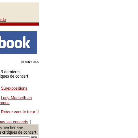
aide
08 ao�t 2026
Surexpositions
Lady Macbeth en
ammes
Retour vers le futur II
ous les concerts
]