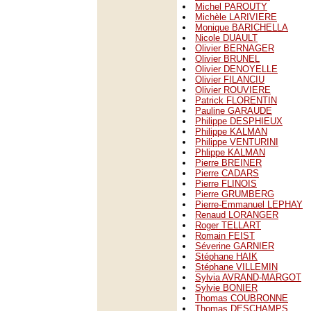
Michel PAROUTY
Michèle LARIVIERE
Monique BARICHELLA
Nicole DUAULT
Olivier BERNAGER
Olivier BRUNEL
Olivier DENOYELLE
Olivier FILANCIU
Olivier ROUVIERE
Patrick FLORENTIN
Pauline GARAUDE
Philippe DESPHIEUX
Philippe KALMAN
Philippe VENTURINI
Phlippe KALMAN
Pierre BREINER
Pierre CADARS
Pierre FLINOIS
Pierre GRUMBERG
Pierre-Emmanuel LEPHAY
Renaud LORANGER
Roger TELLART
Romain FEIST
Séverine GARNIER
Stéphane HAIK
Stéphane VILLEMIN
Sylvia AVRAND-MARGOT
Sylvie BONIER
Thomas COUBRONNE
Thomas DESCHAMPS