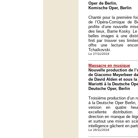
Oper de Berlin.
Komische Oper, Berlin
Chanté pour la première fo
de l’Opéra-Comique de B
profite d’une nouvelle mis
des lieux, Barrie Kosky. Le
belles images à une distr
finit par trouver ses limite
offre une lecture enco
Tchaïkovski.
Le 27/11/2016
Massacre en musique
Nouvelle production de l
de Giacomo Meyerbeer da
de David Alden et sous la
Mariotti à la Deutsche Ope
Deutsche Oper, Berlin
Troisième production d’un 
à la Deutsche Oper Berlin,
version en quatre heur
excellente distribution
direction en manque de légè
et surtout une mise en sc
intelligence gâchent en parti
Le 26/11/2016