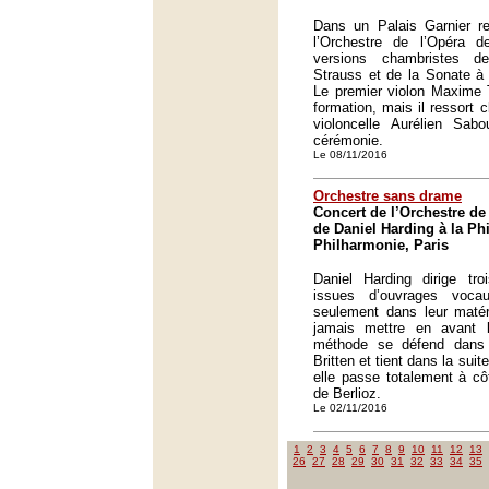
Dans un Palais Garnier re
l’Orchestre de l’Opéra 
versions chambristes 
Strauss et de la Sonate à
Le premier violon Maxime T
formation, mais il ressort 
violoncelle Aurélien Sab
cérémonie.
Le 08/11/2016
Orchestre sans drame
Concert de l’Orchestre de 
de Daniel Harding à la Ph
Philharmonie, Paris
Daniel Harding dirige tro
issues d’ouvrages voca
seulement dans leur maté
jamais mettre en avant 
méthode se défend dans 
Britten et tient dans la sui
elle passe totalement à cô
de Berlioz.
Le 02/11/2016
1
2
3
4
5
6
7
8
9
10
11
12
13
26
27
28
29
30
31
32
33
34
35