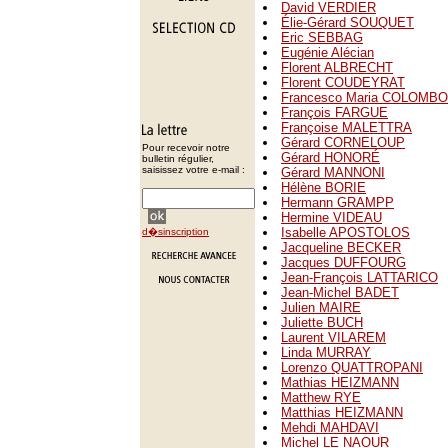
David VERDIER
Élie-Gérard SOUQUET
Eric SEBBAG
Eugénie Alécian
Florent ALBRECHT
Florent COUDEYRAT
Francesco Maria COLOMBO
François FARGUE
Françoise MALETTRA
Gérard CORNELOUP
Pour recevoir notre
Gérard HONORÉ
bulletin régulier,
saisissez votre e-mail :
Gérard MANNONI
Hélène BORIE
Hermann GRAMPP
Hermine VIDEAU
Isabelle APOSTOLOS
d�sinscription
Jacqueline BECKER
Jacques DUFFOURG
Jean-François LATTARICO
Jean-Michel BADET
Julien MAIRE
Juliette BUCH
Laurent VILAREM
Linda MURRAY
Lorenzo QUATTROPANI
Mathias HEIZMANN
Matthew RYE
Matthias HEIZMANN
Mehdi MAHDAVI
Michel LE NAOUR