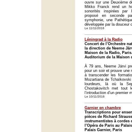
ouvre sur une Deuxième de
Mikko Franck rend un ho
sonorités inspirées par 
proposé en seconde pa
symphonie, une Pathétique
développée par la douceur d
Le 11/11/2016
Léningrad à la Radio
Concert de l’Orchestre na
la direction de Neeme Jär
Maison de la Radio, Paris
Auditorium de la Maison d
À 79 ans, Neeme Järvi pre
pour un soir et prouve une 
à transcender les formatio
Mozartiana de Tchaïkovski 
lourdeurs, là où la S
Chostakovitch met tout 
l’introduction d’un premier
Le 10/11/2016
Garnier en chambre
Transcriptions pour ens
pièces de Richard Strauss
instrumentistes à cordes 
l’Opéra de Paris au Palais
Palais Garnier, Paris