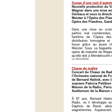
Songe d’une nuit d’auto
Nouvelle production du V
Wagner dans une mise en 
Gürbaca et sous la direct
Meister à l’Opéra des Fla
Opéra des Flandres, Gan
Dans une mise en scène
parfois mal coordonnées
fantôme de l’Opéra des
distribution homogène et
fosse grâce au jeune ch
Meister. Sous sa baguette,
opéra de maturité de Wagne
qu’elle doit à Mendelssohn 
Le 20/11/2016
Classe de maître
Concert du Chœur de Radi
l’Orchestre national de Fr
de Bernard Haitink, avec l
soprano Patricia Petitbon 
Maison de la Radio, Paris
Auditorium de la Maison d
À 87 ans, Bernard Haiti
Radio, où il développe 
Daphnis de Ravel, abo
wagnériennes. Auparavant