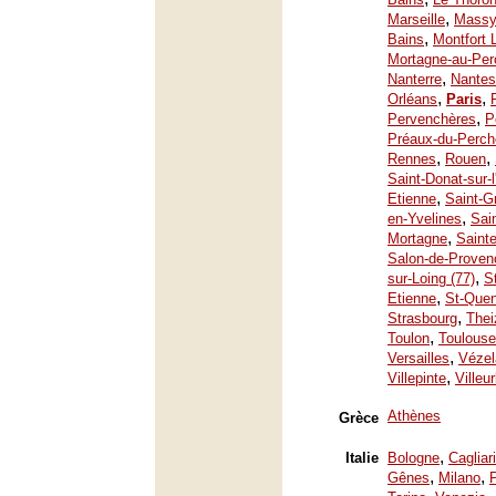
,
Marseille
Mass
,
Bains
Montfort 
Mortagne-au-Per
,
Nanterre
Nantes
,
,
Orléans
Paris
,
Pervenchères
P
Préaux-du-Perch
,
,
Rennes
Rouen
Saint-Donat-sur-
,
Etienne
Saint-G
,
en-Yvelines
Sai
,
Mortagne
Saint
Salon-de-Proven
,
sur-Loing (77)
S
,
Etienne
St-Quen
,
Strasbourg
Thei
,
Toulon
Toulouse
,
Versailles
Vézel
,
Villepinte
Villeu
Athènes
Grèce
,
Italie
Bologne
Cagliari
,
,
Gênes
Milano