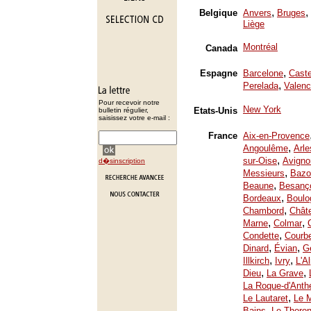
,
,
Belgique
Anvers
Bruges
Liège
Montréal
Canada
,
Espagne
Barcelone
Caste
,
Perelada
Valenc
Pour recevoir notre
New York
Etats-Unis
bulletin régulier,
saisissez votre e-mail :
France
Aix-en-Provence
,
Angoulême
Arle
,
sur-Oise
Avigno
d�sinscription
,
Messieurs
Bazo
,
Beaune
Besanç
,
Bordeaux
Boulo
,
Chambord
Chât
,
,
Marne
Colmar
,
Condette
Courb
,
,
Dinard
Évian
Ge
,
,
Illkirch
Ivry
L'A
,
,
Dieu
La Grave
La Roque-d'Anth
,
Le Lautaret
Le 
,
Bains
Le Thoron