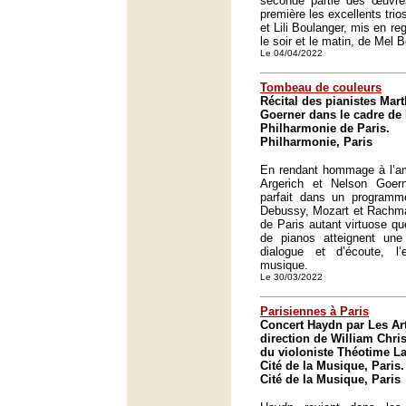
seconde partie des œuvr
première les excellents tr
et Lili Boulanger, mis en r
le soir et le matin, de Mel B
Le 04/04/2022
Tombeau de couleurs
Récital des pianistes Mar
Goerner dans le cadre de 
Philharmonie de Paris.
Philharmonie, Paris
En rendant hommage à l’am
Argerich et Nelson Goern
parfait dans un programm
Debussy, Mozart et Rachma
de Paris autant virtuose q
de pianos atteignent une 
dialogue et d’écoute, 
musique.
Le 30/03/2022
Parisiennes à Paris
Concert Haydn par Les Art
direction de William Chris
du violoniste Théotime La
Cité de la Musique, Paris.
Cité de la Musique, Paris