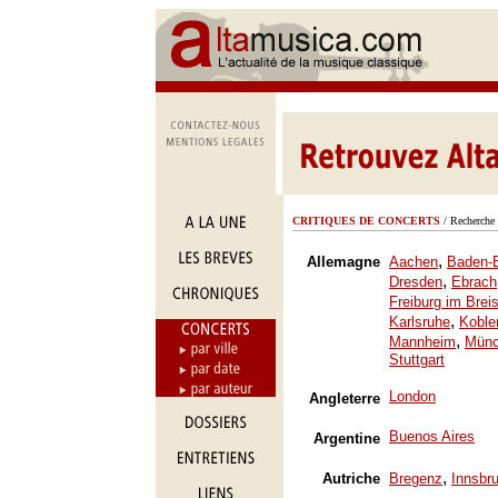
CRITIQUES DE CONCERTS
/ Recherche 
,
Allemagne
Aachen
Baden-
,
Dresden
Ebrach
Freiburg im Brei
,
Karlsruhe
Koble
,
Mannheim
Mün
Stuttgart
London
Angleterre
Buenos Aires
Argentine
,
Autriche
Bregenz
Innsbr