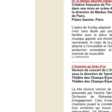
Ici le temps devient espa
Création française de Fin 
dans une mise en scène d
la direction de Markus Ste
de Paris.
Palais Garnier, Paris
L’opéra de Kurtág adaptant 
n’est sans doute pas pou
familier avec la pièce 
musique apporte une émotio
rayonnante, le corps de la
attaché à l’immobilité et l’
production exemplaire e
sommet de musicalité.
Le 30/04/2022
L’homme au bras d’or
Version de concert de L’
sous la direction de Yann
Théâtre des Champs-Élysé
Théâtre des Champs-Élysé
La très réussie version de
présentée par Yannick Néz
Orchestre de Rotter
d’engagement. Celui d’une
chanteurs jouant la comédie
d’un orchestre qui trouve
inépuisables. Un Wagner a