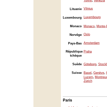
,
Torino
Venezia
Vilnius
Lituanie
Luxembourg
Luxembourg
,
Monaco
Monaco
Monte-
Oslo
Norvège
Amsterdam
Pays-Bas
République
Praha
tchèque
,
Suède
Göteborg
Stock
,
,
Suisse
Basel
Genève
,
Luzern
Montreu
Zürich
Paris