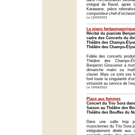
intégral de Ravel, après l
Karawane, pièce roborativ
compositeur-chef-d’orchestr
Le 13/04/2022
Le piano fantasmagoriqu
Récital du pianiste Benja
cadre des Concerts du d
Théâtre des Champs-Élysé
Théâtre des Champs-Élysé
Fidèle des concerts produ
Théâtre des Champs-Ély
Benjamin Grosvenor a mont
dimanche matin sa maîtr
clavier. Mais ce sont ses l
font toute la singularité d’u
virtuosité au service de l’e
Le 10/04/2022
Place aux femmes
Concert du Trio Sora dans
Saison au Théâtre des Bou
Théâtre des Bouffes du No
Dans une salle trop pe
musiciennes du Trio Sora 
intégralement dédié aux 