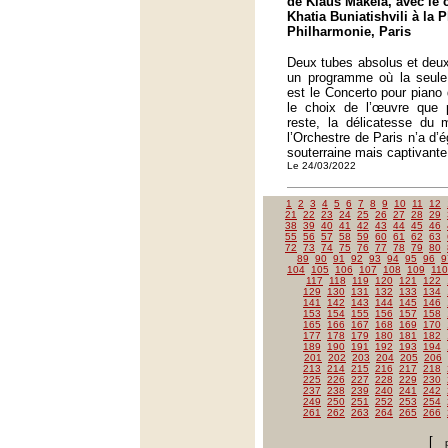
de Klaus Mäkelä, avec le 
Khatia Buniatishvili à la 
Philharmonie, Paris
Deux tubes absolus et deux
un programme où la seule 
est le Concerto pour piano 
le choix de l’œuvre que p
reste, la délicatesse du 
l’Orchestre de Paris n’a d’
souterraine mais captivante
Le 24/03/2022
1
2
3
4
5
6
7
8
9
10
11
12
21
22
23
24
25
26
27
28
29
38
39
40
41
42
43
44
45
46
55
56
57
58
59
60
61
62
63
72
73
74
75
76
77
78
79
80
89
90
91
92
93
94
95
96
9
104
105
106
107
108
109
110
117
118
119
120
121
122
129
130
131
132
133
134
141
142
143
144
145
146
153
154
155
156
157
158
165
166
167
168
169
170
177
178
179
180
181
182
189
190
191
192
193
194
201
202
203
204
205
206
213
214
215
216
217
218
225
226
227
228
229
230
237
238
239
240
241
242
249
250
251
252
253
254
261
262
263
264
265
266
[