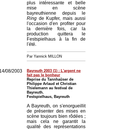
plus intéressante et belle
mise en scène
bayreuthienne depuis le
Ring
de Kupfer, mais aussi
l'occasion d'en profiter pour
la dernière fois, car la
production quittera le
Festspielhaus à la fin de
l'été.
Par Yannick MILLON
14/08/2003
Bayreuth 2003 (1) : L'argent ne
fait pas le bonheur
Reprise du Tannhaüser de
Philippe Arlaud et Christian
Thielemann au festival de
Bayreuth.
Festspielhaus, Bayreuth
A Bayreuth, on s'enorgueillit
de présenter des mises en
scène toujours bien rôdées ;
mais cela ne garantit la
qualité des représentations