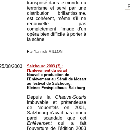
transposé dans le monde du
(e
terrorisme et servi par une
distribution brillantissime,
est cohérent, même s'il ne
renouvelle pas
complètement l'image d'un
opéra bien difficile à porter à
la scène.
Par Yannick MILLON
25/08/2003
Salzbourg 2003 (3) :
l'Enlèvement du sérail
Nouvelle production de
l'Enlèvement au Sérail de Mozart
au festival de Salzbourg.
Kleines Festspielhaus, Salzburg
Depuis la
Chauve-Souris
imbuvable et prétentieuse
de Neuenfels en 2001,
Salzbourg n'avait pas connu
pareil scandale que cet
Enlèvement
qui a fait
l'ouverture de l'édition 2003