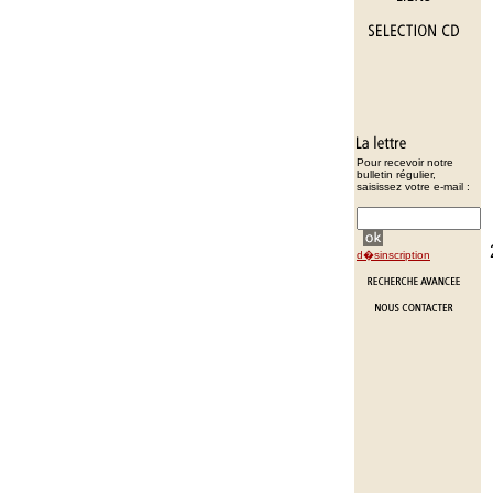
Pour recevoir notre
bulletin régulier,
saisissez votre e-mail :
d�sinscription