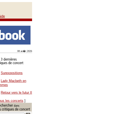
aide
08 ao�t 2026
Surexpositions
Lady Macbeth en
ammes
Retour vers le futur II
ous les concerts
]