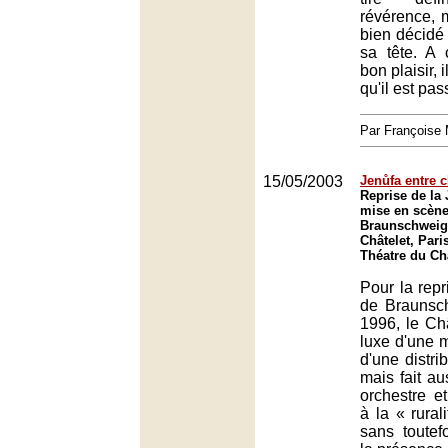
révérence, 
bien décidé 
sa tête. A 
bon plaisir, 
qu'il est pas
Par François
15/05/2003
Jenůfa entre c
Reprise de la
mise en scène
Braunschweig
Châtelet, Pari
Théatre du Châ
Pour la repr
de Braunsc
1996, le Châ
luxe d'une 
d'une distri
mais fait aus
orchestre et
à la « rural
sans toutef