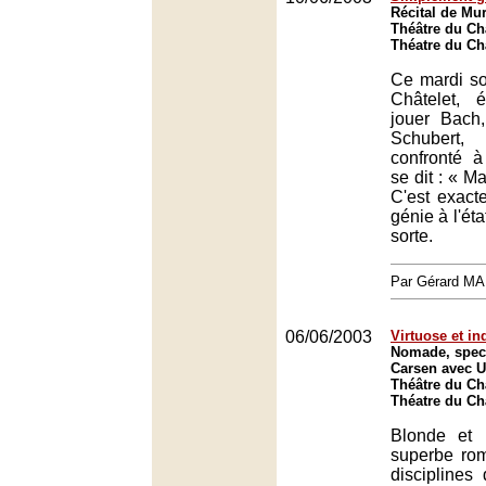
Récital de Mu
Théâtre du Châ
Théatre du Châ
Ce mardi so
Châtelet, 
jouer Bach
Schubert
confronté à
se dit : « Ma
C'est exact
génie à l'ét
sorte.
Par Gérard M
06/06/2003
Virtuose et i
Nomade, spect
Carsen avec U
Théâtre du Châ
Théatre du Châ
Blonde et 
superbe rom
disciplines