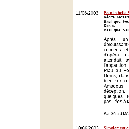
11/06/2003
Pour la belle
Récital Mozar
Basilique, Fes
Denis.
Basilique, Sai
Après un 
éblouissant 
concerts et
d'opéra d
attendait 
l'appariti
Piau au Fes
Denis, dan
bien sûr co
Amadeu
déceptio
quelques r
pas liées à 
Par Gérard M
10/06/2003
Simplement g