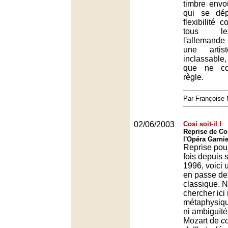
timbre envo
qui se dé
flexibilité 
tous les
l'allemande
une artis
inclassable
que ne co
règle.
Par François
02/06/2003
Cosi soit-il !
Reprise de Cos
l'Opéra Garnie
Reprise pour
fois depuis 
1996, voici 
en passe de
classique. N
chercher ici
métaphysique
ni ambiguïtés
Mozart de
c