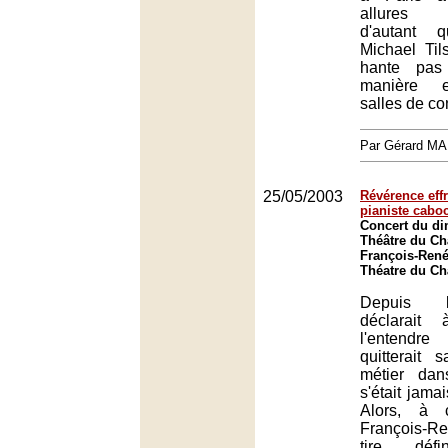
allures 
d'autant 
Michael Ti
hante pas
manière e
salles de co
Par Gérard M
25/05/2003
Révérence eff
pianiste cabo
Concert du d
Théâtre du Châ
François-René
Théatre du Châ
Depuis l
déclarait
l'entendre
quitterait 
métier dan
s'était jama
Alors, à 
François-
tire défi