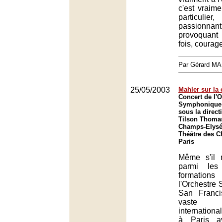
c'est vraime
particulier,
passionnan
provoquant e
fois, courag
Par Gérard M
25/05/2003
Mahler sur la 
Concert de l'O
Symphonique 
sous la direct
Tilson Thomas
Champs-Elysée
Théâtre des 
Paris
Même s'il
parmi les 
formation
l'Orchestre
San Franci
vaste 
internation
à Paris a