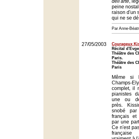
dell'arte
, lég
peine nostal
raison d'un 
qui ne se d
Par Anne-Béat
27/05/2003
Courageux Ki
Récital d'Evge
Théâtre des 
Paris.
Théâtre des 
Paris
Même si l
Champs-Ely
complet, il 
pianistes d
une ou de
près. Kis
snobé par
français et 
par une part
Ce n'est pas
français
vraiment à l