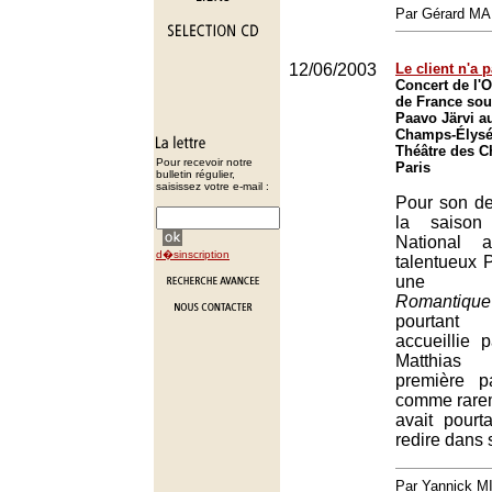
Par Gérard M
12/06/2003
Le client n'a 
Concert de l'O
de France sous
Paavo Järvi a
Champs-Élysée
Théâtre des 
Pour recevoir notre
Paris
bulletin régulier,
saisissez votre e-mail :
Pour son de
la saiso
National a
d�sinscription
talentueux 
une so
Romantique
pourtant
accueillie p
Matthia
première pa
comme rareme
avait pour
redire dans 
Par Yannick 