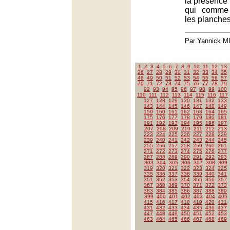
la présence 
qui comme 
les planches
Par Yannick 
1
2
3
4
5
6
7
8
9
10
11
12
13
26
27
28
29
30
31
32
33
34
35
48
49
50
51
52
53
54
55
56
57
70
71
72
73
74
75
76
77
78
79
92
93
94
95
96
97
98
99
100
110
111
112
113
114
115
116
117
127
128
129
130
131
132
133
143
144
145
146
147
148
149
159
160
161
162
163
164
165
175
176
177
178
179
180
181
191
192
193
194
195
196
197
207
208
209
210
211
212
213
223
224
225
226
227
228
229
239
240
241
242
243
244
245
255
256
257
258
259
260
261
271
272
273
274
275
276
277
287
288
289
290
291
292
293
303
304
305
306
307
308
309
319
320
321
322
323
324
325
335
336
337
338
339
340
341
351
352
353
354
355
356
357
367
368
369
370
371
372
373
383
384
385
386
387
388
389
399
400
401
402
403
404
405
415
416
417
418
419
420
421
431
432
433
434
435
436
437
447
448
449
450
451
452
453
463
464
465
466
467
468
469