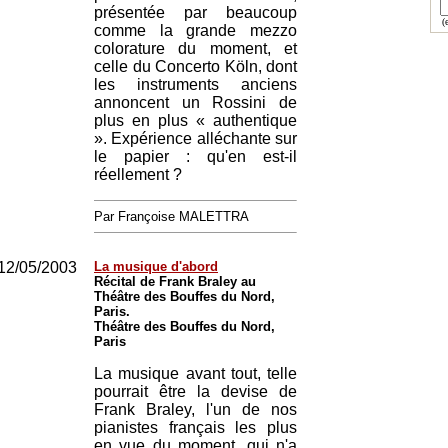
présentée par beaucoup
(e
comme la grande mezzo
colorature du moment, et
celle du Concerto Köln, dont
les instruments anciens
annoncent un Rossini de
plus en plus « authentique
». Expérience alléchante sur
le papier : qu'en est-il
réellement ?
Par Françoise MALETTRA
12/05/2003
La musique d'abord
Récital de Frank Braley au
Théâtre des Bouffes du Nord,
Paris.
Théâtre des Bouffes du Nord,
Paris
La musique avant tout, telle
pourrait être la devise de
Frank Braley, l'un de nos
pianistes français les plus
en vue du moment, qui n'a