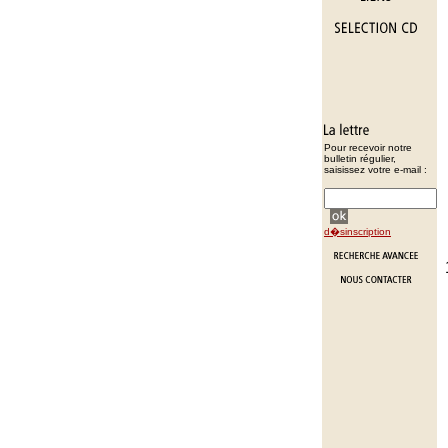
Pour recevoir notre
bulletin régulier,
saisissez votre e-mail :
d�sinscription