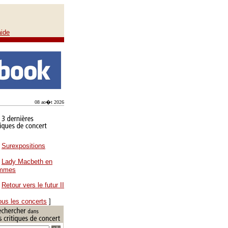
aide
08 ao�t 2026
Surexpositions
Lady Macbeth en
ammes
Retour vers le futur II
ous les concerts
]