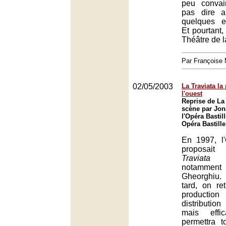
peu convai
pas dire a
quelques e
Et pourtant,
Théâtre de l
Par François
02/05/2003
La Traviata la
l'ouest
Reprise de La
scène par Jon
l'Opéra Bastill
Opéra Bastille
En 1997, l
proposait
Traviata
a
notamm
Gheorghiu
tard, on r
producti
distributi
mais effi
permettra t