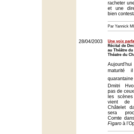
racheter un
et une dir
bien contest
Par Yannick 
28/04/2003
Une voix parfa
Récital de Dm
au Théâtre du 
Théatre du Châ
Aujourd'h
maturité  i
quarantai
Dmitri Hvo
pas de ceux
les scènes 
vient de 
Châtelet 
sera proc
Comte dan
Figaro
à l'Op