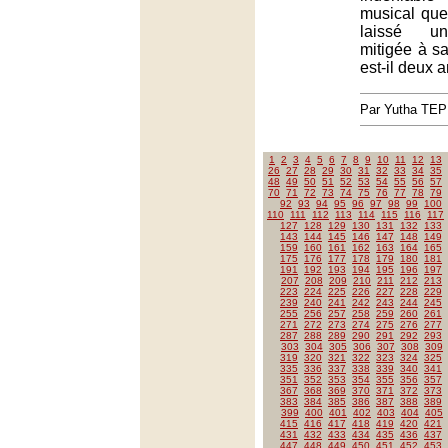
musical que
laissé un
mitigée à sa
est-il deux 
Par Yutha TEP
1
2
3
4
5
6
7
8
9
10
11
12
13
26
27
28
29
30
31
32
33
34
35
48
49
50
51
52
53
54
55
56
57
70
71
72
73
74
75
76
77
78
79
92
93
94
95
96
97
98
99
100
110
111
112
113
114
115
116
117
127
128
129
130
131
132
133
143
144
145
146
147
148
149
159
160
161
162
163
164
165
175
176
177
178
179
180
181
191
192
193
194
195
196
197
207
208
209
210
211
212
213
223
224
225
226
227
228
229
239
240
241
242
243
244
245
255
256
257
258
259
260
261
271
272
273
274
275
276
277
287
288
289
290
291
292
293
303
304
305
306
307
308
309
319
320
321
322
323
324
325
335
336
337
338
339
340
341
351
352
353
354
355
356
357
367
368
369
370
371
372
373
383
384
385
386
387
388
389
399
400
401
402
403
404
405
415
416
417
418
419
420
421
431
432
433
434
435
436
437
447
448
449
450
451
452
453