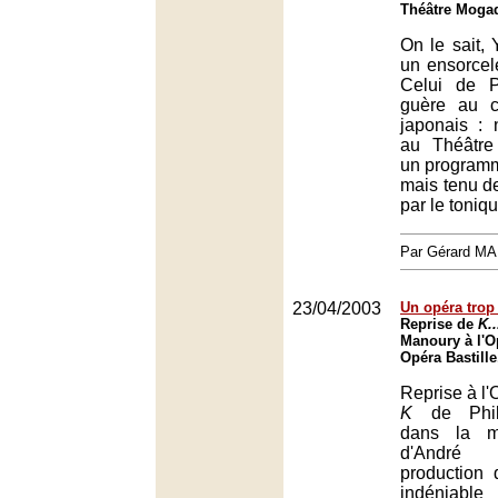
Théâtre Mogad
On le sait,
un ensorcele
Celui de P
guère au 
japonais : 
au Théâtre
un programme
mais tenu d
par le toniq
Par Gérard M
23/04/2003
Un opéra trop 
Reprise de
K..
Manoury à l'Op
Opéra Bastille
Reprise à l'
K
de Phi
dans la m
d'André
production 
indéniable