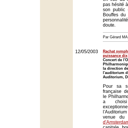
pas hésité à 
son public
Bouffes du 
personnali
doute.
Par Gérard M
12/05/2003
Rachat symph
puissance dix
Concert de l'O
Philharmoniqu
la direction d
l'auditorium d
Auditorium, D
Pour sa se
française d
le Philharm
a choisi 
excepti
l'Auditori
venue d
d'Amsterda
capitale b