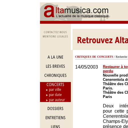
CRITIQUES DE CONCERTS
/ Recherche 
14/05/2003
Restaurer à to
perdu
Nouvelle prod
Cenerentola d
Théâtre des 
Paris.
Théâtre des 
Paris
Deux intér
pour cette
Cenerentola
Champs-E
présence de