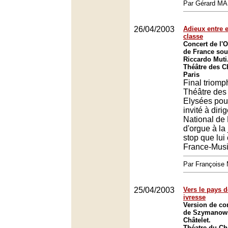
Par Gérard M
26/04/2003
Adieux entre e
classe
Concert de l'O
de France sous
Riccardo Muti
Théâtre des 
Paris
Final triomp
Théâtre de
Elysées pou
invité à diri
National de 
d'orgue à la
stop que lui
France-Musi
Par François
25/04/2003
Vers le pays de
ivresse
Version de co
de Szymanows
Châtelet.
Théatre du Châ