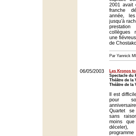
2001 avait
franche dé
année, les
jusqu'à rach
prestati
collègues 
une fiévreu
de Chostako
Par Yannick 
06/05/2003
Les Kronos t
Spectacle du 
Théâtre de la V
Théâtre de la V
Il est diffic
pour so
anniversa
Quartet se
sans raiso
moins que 
déceler
programme