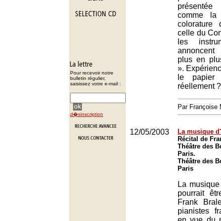
présentée
comme la 
colorature
celle du Con
les instr
annoncent
plus en plu
». Expérienc
Pour recevoir notre
le papier 
bulletin régulier,
saisissez votre e-mail :
réellement ?
Par François
d�sinscription
12/05/2003
La musique d
Récital de Fra
Théâtre des B
Paris.
Théâtre des B
Paris
La musique a
pourrait êt
Frank Bral
pianistes f
en vue du 