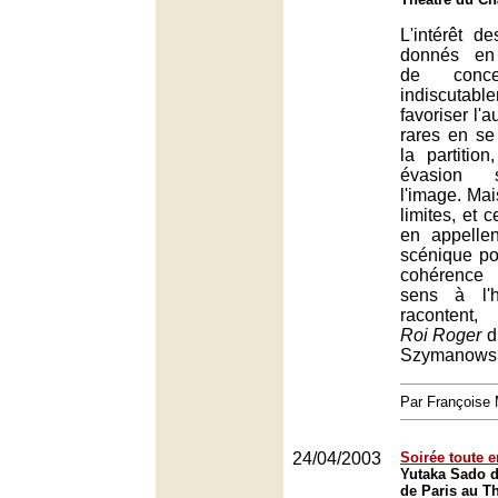
L'intérêt d
donnés en
de conce
indiscut
favoriser l'a
rares en se
la partitio
évasion 
l'image. Mai
limites, et 
en appelle
scénique pou
cohérence
sens à l'hi
racontent
Roi Roger
d
Szymanowsk
Par François
24/04/2003
Soirée toute e
Yutaka Sado di
de Paris au T