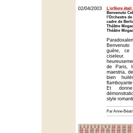
02/04/2003
L'orfèvre étai
Benvenuto Cel
l'Orchestre de
cadre de Berli
Théâtre Mogad
Théâtre Mogad
Paradoxalem
Benvenuto 
guère, ce 
ciseleur
heureuseme
de Paris, l
maestria, d
bien huilé
flamboyante
Et donn
démonstra
style romant
Par Anne-Béat
1
2
3
4
5
6
7
8
9
10
11
12
13
26
27
28
29
30
31
32
33
34
35
48
49
50
51
52
53
54
55
56
57