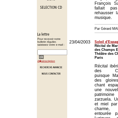
François S
fallait p
rehausser 
musique.
Par Gérard M
Pour recevoir notre
23/04/2003
Soleil d'Espa
bulletin régulier,
saisissez votre e-mail :
Récital de Mar
des Champs El
Théâtre des C
Paris
d�sinscription
Récital ibé
des Cham
puisque Ma
des gloire
chant espag
une nouvel
patrimoin
zarzuela. U
et miel par
charme, m
entourée p