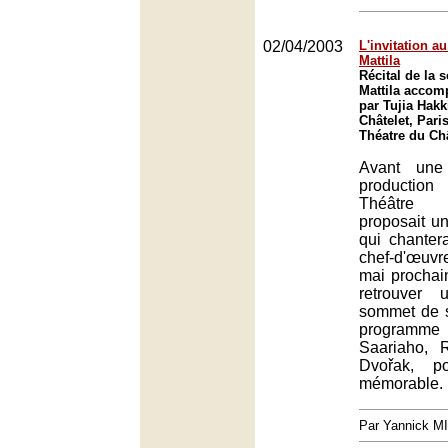
02/04/2003
L'invitation a
Mattila
Récital de la 
Mattila accom
par Tujia Hakk
Châtelet, Paris
Théatre du Châ
Avant une 
productio
Théâtre 
proposait un
qui chantera
chef-d'œuvr
mai prochai
retrouver 
sommet de s
program
Saariaho, 
Dvořak, po
mémorable.
Par Yannick M