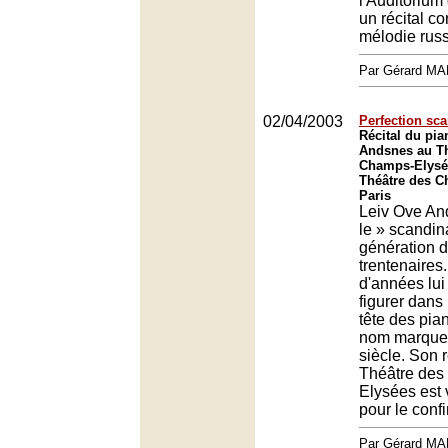
l'Auditorium
un récital co
mélodie rus
Par Gérard M
02/04/2003
Perfection sc
Récital du pia
Andsnes au Th
Champs-Elysée
Théâtre des C
Paris
Leiv Ove An
le » scandin
génération 
trentenaires
d'années lui 
figurer dans
tête des pian
nom marquer
siècle. Son r
Théâtre de
Elysées est 
pour le confi
Par Gérard M