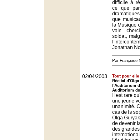
difficile à r
ce que par
dramatiques
que musicau
la Musique d
vain cher
soldat, malg
l'Intercon
Jonathan Not
Par François
02/04/2003
Tout pour elle
Récital d'Olg
l'Auditorium d
Auditorium du
Il est rare q
une jeune vo
unanimité. C
cas de ls so
Olga Guryak
de devenir 
des grandes
international