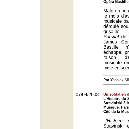
Opéra Bastille
Malgré une 
le mois d'av
musicale pa
déroulé sou
grisaille.
Parsifal
de 
James Con
Bastille 
échappé, pr
raison d'
musicale er
mise en scèn
Par Yannick M
07/04/2003
Un soldat en 
L'Histoire du 
Straviniski à l
Musique, Pari
Cité de la Mus
L'
Histoire
Stravinski