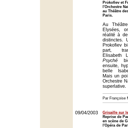
Prokofiev et F
l'Orchestre Na
au Théâtre de
Paris.
Au Théâtr
Elysées, o
réalité à d
distinctes.
Prokofiev b
part, tr
Elisabeth 
Psyché
bie
ensuite, hy
belle Isabe
Mais un po
Orchestre N
superlative.
Par François
09/04/2003
Grisaille sur l
Reprise de Par
en scène de G
l'Opéra de Par