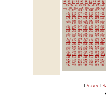
70
71
72
73
74
75
76
77
78
79
92
93
94
95
96
97
98
99
100
110
111
112
113
114
115
116
117
127
128
129
130
131
132
133
143
144
145
146
147
148
149
159
160
161
162
163
164
165
175
176
177
178
179
180
181
191
192
193
194
195
196
197
207
208
209
210
211
212
213
223
224
225
226
227
228
229
239
240
241
242
243
244
245
255
256
257
258
259
260
261
271
272
273
274
275
276
277
287
288
289
290
291
292
293
303
304
305
306
307
308
309
319
320
321
322
323
324
325
335
336
337
338
339
340
341
351
352
353
354
355
356
357
367
368
369
370
371
372
373
383
384
385
386
387
388
389
399
400
401
402
403
404
405
415
416
417
418
419
420
421
431
432
433
434
435
436
437
447
448
449
450
451
452
453
463
464
465
466
467
468
469
[
A la une
|
No