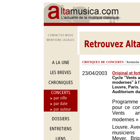
CRITIQUES DE CONCERTS
/ Recherche 
23/04/2003
Original et for
Cycle "Vents a
modernes" à l
Louvre, Paris.
Auditorium du
Programm
pour ce con
Vents an
modernes » à
Louvre. Ave
musiciens
Meyer, Brig