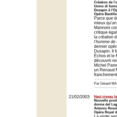
Création de l'
Uomo di fumo
Dusapin à l'Op
Opéra Bastille
Parce que d
mieux qu'un
Mannoni com
critique éga
la création 
l'homme de
dernier opé
Dusapin. Il f
Échos et le
découvrir r
Michel Parou
un Renaud 
franchement 
Par Gérard M
21/02/2003
Haut niveau l
Nouvelle prod
donna del La
Antonio Rossi
Opéra Royal d
La visite an