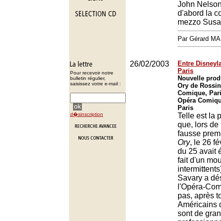
John Nelson,
d'abord la co
mezzo Susa
Par Gérard M
26/02/2003
Entre Disneyla
Paris
Pour recevoir notre
Nouvelle pro
bulletin régulier,
saisissez votre e-mail :
Ory de Rossin
Comique, Pari
Opéra Comique
Paris
d�sinscription
Telle est la 
que, lors de 
fausse prem
Ory
, le 26 fé
du 25 avait 
fait d'un m
intermittent
Savary a dé
l'Opéra-Com
pas, après t
Américains 
sont de gra