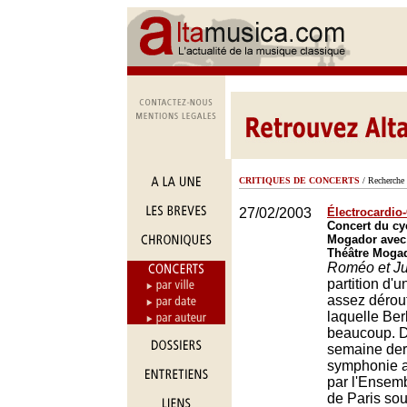
CRITIQUES DE CONCERTS
/ Recherche 
27/02/2003
Électrocardio
Concert du cy
Mogador avec 
Théâtre Mogad
Roméo et Jul
partition d'
assez dérou
laquelle Berl
beaucoup. De
semaine dern
symphonie a
par l'Ensemb
de Paris sou