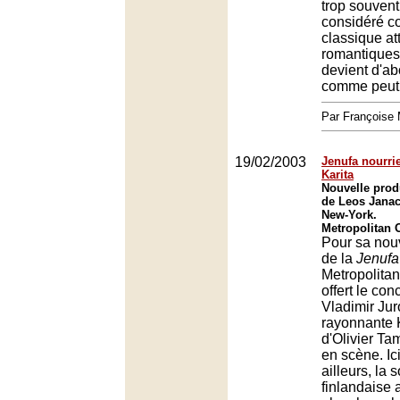
trop souven
considéré c
classique at
romantiques 
devient d'ab
comme peut 
Par François
19/02/2003
Jenufa nourri
Karita
Nouvelle prod
de Leos Jana
New-York.
Metropolitan 
Pour sa nou
de la
Jenufa
Metropolitan
offert le co
Vladimir Jur
rayonnante K
d'Olivier Ta
en scène. I
ailleurs, la 
finlandaise 