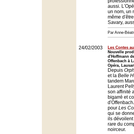
professionne
aussi. L'Opé
un nom, un 
même d'être 
Savary, auss
Par Anne-Béat
24/02/2003
Les Contes au
Nouvelle prod
d'Hoffmann d
Offenbach à L
Opéra, Lausa
Depuis
Orph
et la
Belle 
tandem Marc
Laurent Pel
son affinité 
bigarré et co
d'Offenbach
pour
Les Co
qui se donn
ils dévoilent
rare du comp
noirceur.