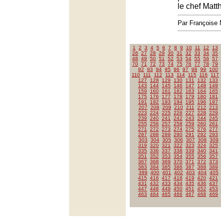
le chef Matt
Par François
1
2
3
4
5
6
7
8
9
10
11
12
13
26
27
28
29
30
31
32
33
34
35
48
49
50
51
52
53
54
55
56
57
70
71
72
73
74
75
76
77
78
79
92
93
94
95
96
97
98
99
100
110
111
112
113
114
115
116
117
127
128
129
130
131
132
133
143
144
145
146
147
148
149
159
160
161
162
163
164
165
175
176
177
178
179
180
181
191
192
193
194
195
196
197
207
208
209
210
211
212
213
223
224
225
226
227
228
229
239
240
241
242
243
244
245
255
256
257
258
259
260
261
271
272
273
274
275
276
277
287
288
289
290
291
292
293
303
304
305
306
307
308
309
319
320
321
322
323
324
325
335
336
337
338
339
340
341
351
352
353
354
355
356
357
367
368
369
370
371
372
373
383
384
385
386
387
388
389
399
400
401
402
403
404
405
415
416
417
418
419
420
421
431
432
433
434
435
436
437
447
448
449
450
451
452
453
463
464
465
466
467
468
469