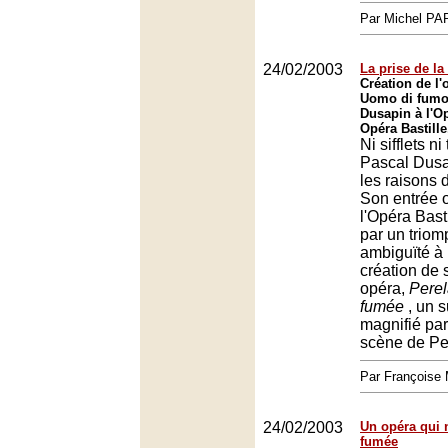
Par Michel P
24/02/2003
La prise de la 
Création de l'
Uomo di fumo
Dusapin à l'Op
Opéra Bastille
Ni sifflets n
Pascal Dusa
les raisons 
Son entrée of
l'Opéra Bast
par un trio
ambiguïté à 
création de
opéra,
Perel
fumée
, un s
magnifié par
scène de Pe
Par François
24/02/2003
Un opéra qui 
fumée