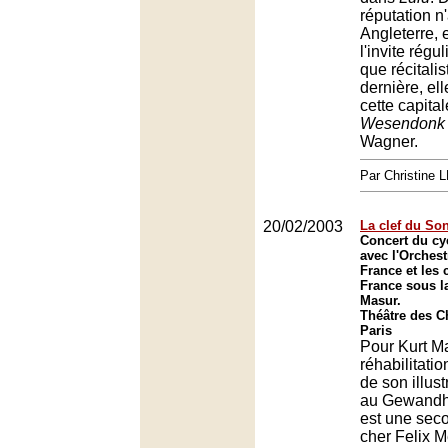
réputation n'
Angleterre, 
l'invite régu
que récitali
dernière, ell
cette capita
Wesendonk 
Wagner.
Par Christine
20/02/2003
La clef du So
Concert du c
avec l'Orchest
France et les
France sous la
Masur.
Théâtre des 
Paris
Pour Kurt Ma
réhabilitati
de son illus
au Gewandh
est une sec
cher Felix 