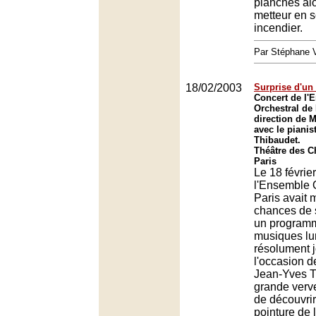
planches alo
metteur en s
incendier.
Par Stéphane
18/02/2003
Surprise d'un
Concert de l'
Orchestral de 
direction de 
avec le pianis
Thibaudet.
Théâtre des 
Paris
Le 18 février
l'Ensemble 
Paris avait m
chances de 
un programm
musiques lu
résolument j
l'occasion d
Jean-Yves T
grande verve
de découvri
pointure de 