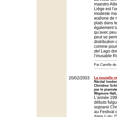
maestro Alb
Liège est l'
modeste mai
wallone de m
plats dans l
également l
qu'avec peu
peut se perm
distribution
comme pour
del Lago
dom
l'inusable R
Par Camille d
20/02/2003
La nouvelle re
Récital londo
Christine Sc
par le pianist
Wigmore Hall
L'année 199
débuts fulgu
soprano Chr
au Festival
dans
Lulu
. 