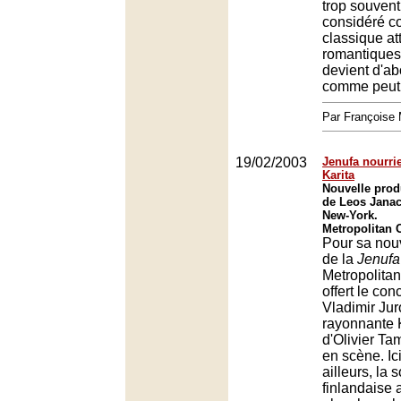
trop souven
considéré c
classique at
romantiques 
devient d'ab
comme peut 
Par François
19/02/2003
Jenufa nourri
Karita
Nouvelle prod
de Leos Jana
New-York.
Metropolitan 
Pour sa nou
de la
Jenufa
Metropolitan
offert le co
Vladimir Jur
rayonnante K
d'Olivier Ta
en scène. I
ailleurs, la 
finlandaise 