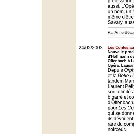
professionne
aussi. L'Opé
un nom, un 
même d'être 
Savary, auss
Par Anne-Béat
24/02/2003
Les Contes au
Nouvelle prod
d'Hoffmann d
Offenbach à L
Opéra, Lausa
Depuis
Orph
et la
Belle 
tandem Marc
Laurent Pel
son affinité 
bigarré et co
d'Offenbach
pour
Les Co
qui se donn
ils dévoilent
rare du comp
noirceur.