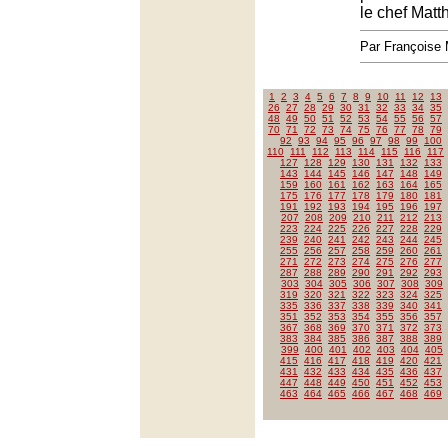
le chef Matt
Par François
1
2
3
4
5
6
7
8
9
10
11
12
13
26
27
28
29
30
31
32
33
34
35
48
49
50
51
52
53
54
55
56
57
70
71
72
73
74
75
76
77
78
79
92
93
94
95
96
97
98
99
100
110
111
112
113
114
115
116
117
127
128
129
130
131
132
133
143
144
145
146
147
148
149
159
160
161
162
163
164
165
175
176
177
178
179
180
181
191
192
193
194
195
196
197
207
208
209
210
211
212
213
223
224
225
226
227
228
229
239
240
241
242
243
244
245
255
256
257
258
259
260
261
271
272
273
274
275
276
277
287
288
289
290
291
292
293
303
304
305
306
307
308
309
319
320
321
322
323
324
325
335
336
337
338
339
340
341
351
352
353
354
355
356
357
367
368
369
370
371
372
373
383
384
385
386
387
388
389
399
400
401
402
403
404
405
415
416
417
418
419
420
421
431
432
433
434
435
436
437
447
448
449
450
451
452
453
463
464
465
466
467
468
469