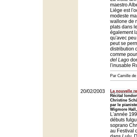
maestro Alb
Liège est l'
modeste mai
wallone de m
plats dans l
également l
qu'avec peu
peut se perm
distribution
comme pour
del Lago
dom
l'inusable R
Par Camille d
20/02/2003
La nouvelle re
Récital londo
Christine Sc
par le pianist
Wigmore Hall
L'année 199
débuts fulgu
soprano Chr
au Festival
dans
Lulu
. 