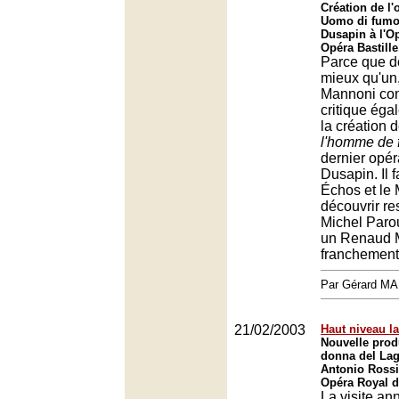
Création de l'
Uomo di fumo
Dusapin à l'Op
Opéra Bastille
Parce que d
mieux qu'un
Mannoni com
critique éga
la création 
l'homme de
dernier opé
Dusapin. Il f
Échos et le
découvrir r
Michel Parou
un Renaud 
franchement 
Par Gérard M
21/02/2003
Haut niveau l
Nouvelle prod
donna del La
Antonio Rossi
Opéra Royal d
La visite an