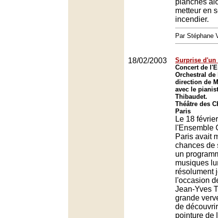
planches alo
metteur en s
incendier.
Par Stéphane
18/02/2003
Surprise d'un
Concert de l'
Orchestral de 
direction de 
avec le pianis
Thibaudet.
Théâtre des 
Paris
Le 18 février
l'Ensemble 
Paris avait m
chances de 
un programm
musiques lu
résolument j
l'occasion d
Jean-Yves T
grande verve
de découvri
pointure de 