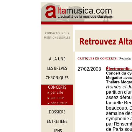
CRITIQUES DE CONCERTS
/ Recherche 
27/02/2003
Électrocardio
Concert du cy
Mogador avec 
Théâtre Mogad
Roméo et Jul
partition d'
assez dérou
laquelle Berl
beaucoup. De
semaine dern
symphonie a
par l'Ensemb
de Paris sou