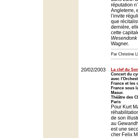
réputation n'
Angleterre, 
l'invite régu
que récitali
dernière, ell
cette capita
Wesendonk 
Wagner.
Par Christine
20/02/2003
La clef du So
Concert du c
avec l'Orchest
France et les
France sous la
Masur.
Théâtre des 
Paris
Pour Kurt Ma
réhabilitati
de son illus
au Gewandh
est une sec
cher Felix 