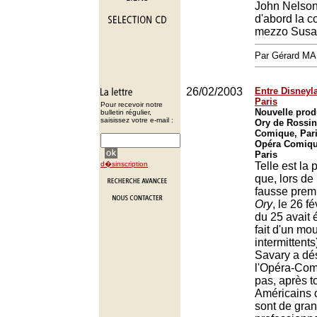
John Nelson,
d'abord la co
mezzo Susa
Par Gérard M
26/02/2003
Entre Disneyla
Paris
Pour recevoir notre
Nouvelle pro
bulletin régulier,
saisissez votre e-mail :
Ory de Rossin
Comique, Pari
Opéra Comique
Paris
d�sinscription
Telle est la 
que, lors de 
fausse prem
Ory
, le 26 fé
du 25 avait 
fait d'un m
intermittent
Savary a dé
l'Opéra-Com
pas, après t
Américains 
sont de gra