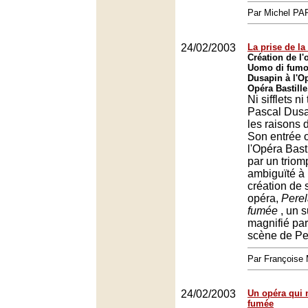
Par Michel P
24/02/2003
La prise de la 
Création de l'
Uomo di fumo
Dusapin à l'Op
Opéra Bastille
Ni sifflets n
Pascal Dusa
les raisons 
Son entrée of
l'Opéra Bast
par un trio
ambiguïté à 
création de
opéra,
Perel
fumée
, un s
magnifié par
scène de Pe
Par François
24/02/2003
Un opéra qui 
fumée