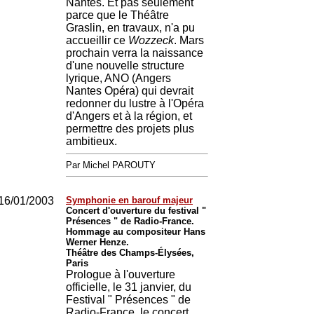
Nantes. Et pas seulement
parce que le Théâtre
Graslin, en travaux, n'a pu
accueillir ce
Wozzeck
. Mars
prochain verra la naissance
d'une nouvelle structure
lyrique, ANO (Angers
Nantes Opéra) qui devrait
redonner du lustre à l'Opéra
d'Angers et à la région, et
permettre des projets plus
ambitieux.
Par Michel PAROUTY
16/01/2003
Symphonie en barouf majeur
Concert d'ouverture du festival "
Présences " de Radio-France.
Hommage au compositeur Hans
Werner Henze.
Théâtre des Champs-Élysées,
Paris
Prologue à l'ouverture
officielle, le 31 janvier, du
Festival " Présences " de
Radio-France, le concert