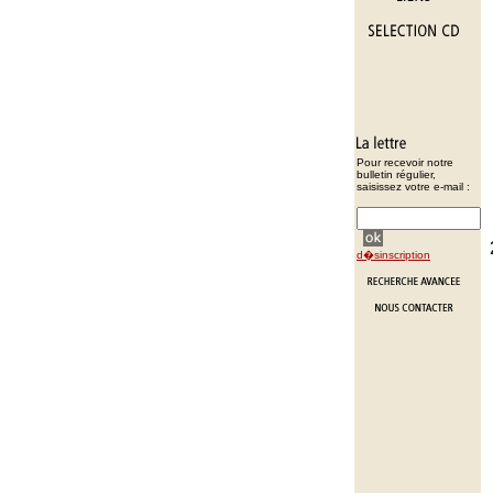
Pour recevoir notre
bulletin régulier,
saisissez votre e-mail :
d�sinscription