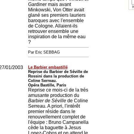
Gardiner mais avant
(e
Minkowski, Von Otter avait
glané ses premiers lauriers
baroques avec l'ensemble
de Cologne. Allaient-ils
retrouver ensemble une
inspiration de la même eau
?
Par Eric SEBBAG
27/01/2003
Le Barbier embastillé
Reprise du Barbier de Séville de
Rossini dans la production de
Coline Serreau.
Opéra Bastille, Paris
Reprise ce mois-ci de la très
amusante production du
Barbier de Séville
de Coline
Serreau. A priori, l'intérêt
premier réside dans le
renouvellement complet de
l'équipe : Bruno Campanella
cède la baguette à Jesus
Lopez-Cobos et on attend le