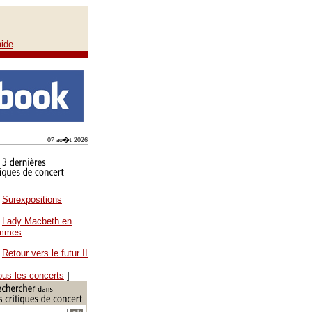
aide
07 ao�t 2026
Surexpositions
Lady Macbeth en
ammes
Retour vers le futur II
ous les concerts
]