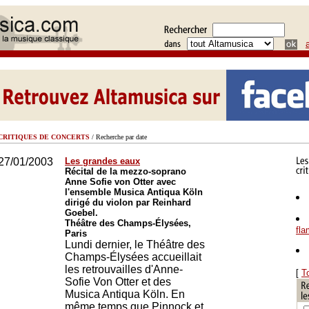
CRITIQUES DE CONCERTS
/ Recherche par date
27/01/2003
Les grandes eaux
Récital de la mezzo-soprano
Anne Sofie von Otter avec
l'ensemble Musica Antiqua Köln
dirigé du violon par Reinhard
Goebel.
Théâtre des Champs-Élysées,
fl
Paris
Lundi dernier, le Théâtre des
Champs-Élysées accueillait
les retrouvailles d'Anne-
[
T
Sofie Von Otter et des
Musica Antiqua Köln. En
même temps que Pinnock et