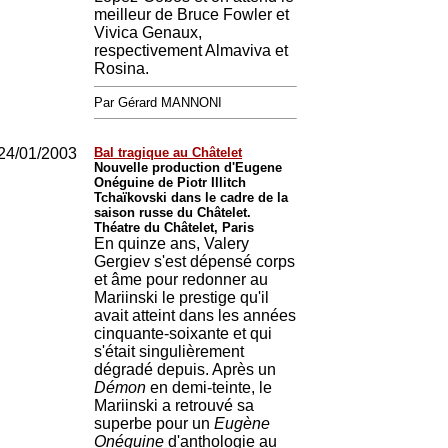
meilleur de Bruce Fowler et
Vivica Genaux,
respectivement Almaviva et
Rosina.
Par Gérard MANNONI
24/01/2003
Bal tragique au Châtelet
Nouvelle production d'Eugene
Onéguine de Piotr Illitch
Tchaïkovski dans le cadre de la
saison russe du Châtelet.
Théatre du Châtelet, Paris
En quinze ans, Valery
Gergiev s'est dépensé corps
et âme pour redonner au
Mariinski le prestige qu'il
avait atteint dans les années
cinquante-soixante et qui
s'était singulièrement
dégradé depuis. Après un
Démon
en demi-teinte, le
Mariinski a retrouvé sa
superbe pour un
Eugène
Onéguine
d'anthologie au