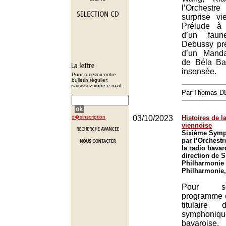
l’Orchestr
surprise vi
Prélude à 
d’un fau
Debussy pr
d’un Manda
de Béla Ba
insensée.
Pour recevoir notre
bulletin régulier,
saisissez votre e-mail :
Par Thomas 
d�sinscription
03/10/2023
Histoires de 
viennoise
Sixième Symp
par l’Orchest
la radio bavar
direction de S
Philharmonie 
Philharmonie,
Pour s
programme e
titulaire 
symphoniq
bavaroise