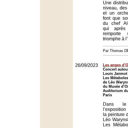
Une distribu
niveau, des
et un orche
font que sou
du chef A
qui après
remporte 
triomphe à l
Par Thomas 
26/09/2023
Les anges d’O
Concert autour
Louis Janmot 
Les Métaboles
de Léo Waryns
du Musée d’Or
Auditorium du
Paris
Dans l
l’expositio
la peinture 
Léo Warynsk
Les Métabol