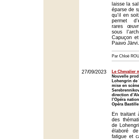
laisse la sa
éparse de s
qu’il en soi
permet d’
rares œuv
sous l’ar
Capuçon et
Paavo Järvi.
Par Chloë RO
27/09/2023
Le Chevalier n
Nouvelle prod
Lohengrin de
mise en scène 
Serebrennikov
direction d’A
l’Opéra nation
Opéra Bastille
En traitant 
des thémat
de Lohengrin
élaboré de
fatigue et c