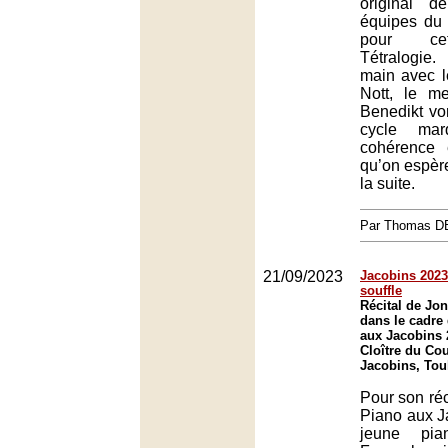
original d
équipes du 
pour cet
Tétralogie
main avec l
Nott, le m
Benedikt von
cycle ma
cohérence 
qu’on espèr
la suite.
Par Thomas 
21/09/2023
Jacobins 2023 
souffle
Récital de Jo
dans le cadre 
aux Jacobins 
Cloître du Co
Jacobins, Tou
Pour son réc
Piano aux J
jeune pia