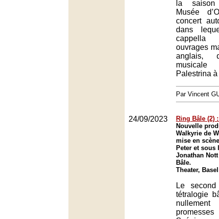
la saison
Musée d’O
concert au
dans lequ
cappella 
ouvrages ma
anglais, 
musical
Palestrina à
Par Vincent G
24/09/2023
Ring Bâle (2) 
Nouvelle prod
Walkyrie de 
mise en scène
Peter et sous 
Jonathan Nott
Bâle.
Theater, Basel
Le second 
tétralogie b
nullemen
promesses