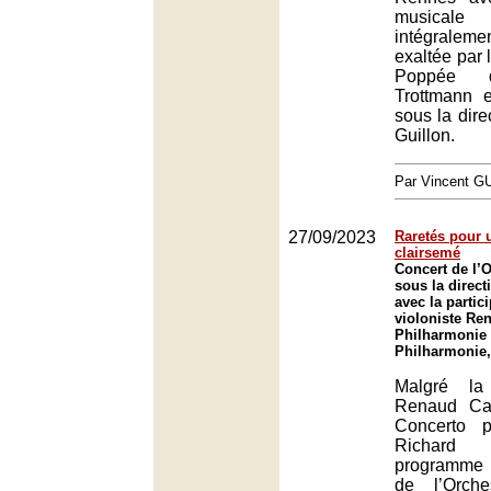
musica
intégralem
exaltée par 
Poppée d
Trottmann 
sous la dir
Guillon.
Par Vincent G
27/09/2023
Raretés pour 
clairsemé
Concert de l’O
sous la direct
avec la partic
violoniste Re
Philharmonie 
Philharmonie,
Malgré la
Renaud Ca
Concerto 
Richard 
programme 
de l’Orch