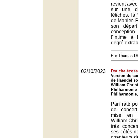
revient avec
sur une d
fétiches, l
de Mahler. 
son départ
conceptio
l’intime à
degré extrao
Par Thomas 
02/10/2023
Douche écoss
Version de co
de Haendel so
William Christ
Philharmonie 
Philharmonie,
Pari raté po
de concert
mise en e
William Chri
très conce
ses côtés n
chanteurs d