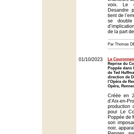
voix. Le 
Desandre po
tient de l’er
se double
d’implicati
de la part d
Par Thomas 
01/10/2023
Le Couronnem
Reprise du C
Poppée dans l
de Ted Huffma
direction de 
l’Opéra de Re
Opéra, Renne
Créée en 2
d’Aix-en-
production
pour Le C
Poppée de M
son imposan
noir, appara
Rennes av