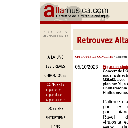
CRITIQUES DE CONCERTS
/ Recherche 
05/10/2023
Figure et abst
Concert de l’O
sous la direct
Mäkelä, avec 
pianiste Yuja
Philharmonie 
Philharmonie,
L’attente n
pour les 
pour pian
Ravel d
virtuosité e
Wang, Kla