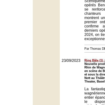
Scéniquem
opérés Ben
se renforc
chanteurs
montrent un
premier or
confirme 
derniers op
2024, on ti
exceptionnel
Par Thomas 
23/09/2023
Ring Bâle (1)
Nouvelle prod
Rhin de Wagn
en scène de B
et sous la dir
Nott au Théâtr
Theater, Basel
La fantasti
wagnérien
entier épan
le dispos