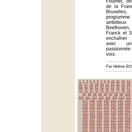
Fournel, ori
de la Franc
Bruxelles
programm
ambitieux
Beethoven
Franck et S
enchaîner
avec un
passionnée 
voix.
Par Hélène B
1
2
3
4
5
6
7
8
9
10
11
12
13
26
27
28
29
30
31
32
33
34
35
48
49
50
51
52
53
54
55
56
57
70
71
72
73
74
75
76
77
78
79
92
93
94
95
96
97
98
99
100
110
111
112
113
114
115
116
117
127
128
129
130
131
132
133
143
144
145
146
147
148
149
159
160
161
162
163
164
165
175
176
177
178
179
180
181
191
192
193
194
195
196
197
207
208
209
210
211
212
213
223
224
225
226
227
228
229
239
240
241
242
243
244
245
255
256
257
258
259
260
261
271
272
273
274
275
276
277