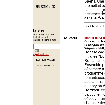
Saëns, Une 
promettait 
particulier g
présence de
dans le rôle t
Par Christine
Pour recevoir notre
bulletin régulier,
14/12/2002
Mahler servi 
saisissez votre e-mail :
Concert du N
le baryton Wo
Wigmore Hall
Dans le cadr
d�sinscription
intitulée "E
Romantisme"
Ensemble pr
décembre à 
programme c
romantiques
autrichiens
du baryton 
Holzmair, ce
particulier l
découvrir un
chambre de