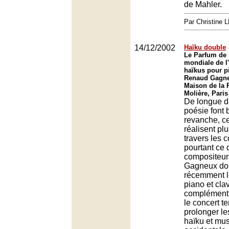
de Mahler.
Par Christine
14/12/2002
Haïku double
Le Parfum de 
mondiale de l'
haïkus pour p
Renaud Gagne
Maison de la 
Molière, Paris
De longue d
poésie font
revanche, c
réalisent pl
travers les c
pourtant ce q
compositeu
Gagneux don
récemment l
piano et cla
complément
le concert te
prolonger le
haïku et mu