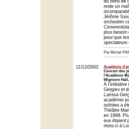
du sens de l
reste un maî
incomparabl
Jérôme Sava
orchestrer c
Cenerentola
plus besoin
pour que le
spectateurs 
Par Michel P
11/12/2002
Académie d'a
Concert des j
l'Académie Ma
Wigmore Hall
À l'initiativ
Gergiev et d
Larissa Ger
académie po
solistes a é
Théâtre Mari
en 1998. Plu
eux étaient 
mois-ci à Lo