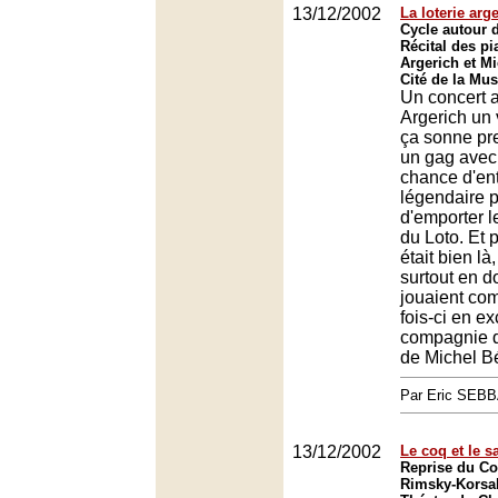
13/12/2002
La loterie arg
Cycle autour d
Récital des pi
Argerich et Mi
Cité de la Mus
Un concert 
Argerich un 
ça sonne p
un gag avec
chance d'en
légendaire p
d'emporter l
du Loto. Et p
était bien là
surtout en do
jouaient com
fois-ci en ex
compagnie 
de Michel Bé
Par Eric SEB
13/12/2002
Le coq et le 
Reprise du Co
Rimsky-Korsa