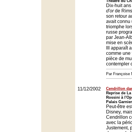
Théatre du Châ
Dix-huit ans
d'or
de Rimsk
son retour au
avait connu 
triomphe lor
russe prog
par Jean-Alb
mise en scè
III apparaît 
comme une t
pièce de mus
contempler 
Par François
11/12/2002
Cendrillon da
Reprise de La
Rossini à l'Op
Palais Garnier
Peut-être est
Disney, mais
Cendrillon c
avec la péri
Justement, p