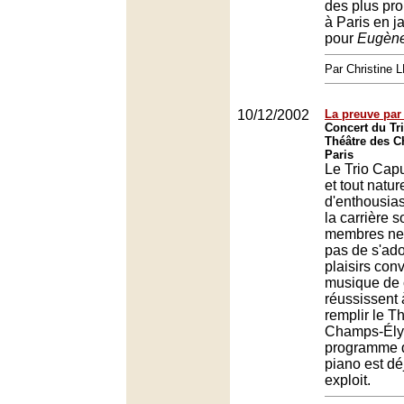
des plus pro
à Paris en j
pour
Eugène
Par Christine
10/12/2002
La preuve par 
Concert du Tr
Théâtre des 
Paris
Le Trio Cap
et tout natu
d'enthousias
la carrière s
membres ne
pas de s'ad
plaisirs con
musique de 
réussissent
remplir le T
Champs-Ély
programme d
piano est dé
exploit.