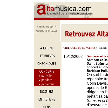
CRITIQUES DE CONCERTS
/ Recherche 
15/12/2002
Samson et la c
Samson et Dal
Saint-Saëns e
concert à Lon
Barbican Hall
On sait l'ar
répertoire fr
Colin Davis.
opéras de Be
dirigea en l'
prêtait sa b
Samson et D
d'oeuvre de 