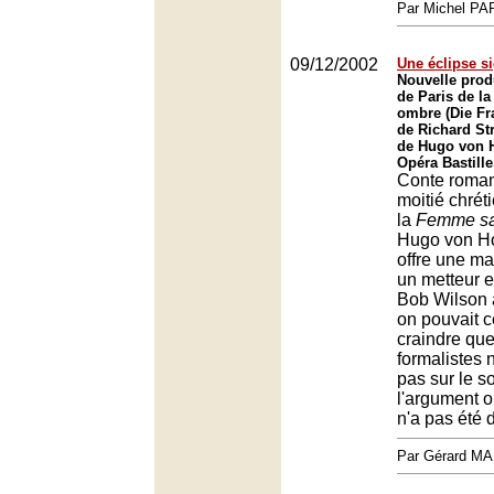
Par Michel P
09/12/2002
Une éclipse s
Nouvelle prod
de Paris de l
ombre (Die Fr
de Richard Str
de Hugo von 
Opéra Bastille
Conte roman
moitié chréti
la
Femme sa
Hugo von H
offre une ma
un metteur 
Bob Wilson 
on pouvait 
craindre que
formalistes 
pas sur le so
l'argument o
n'a pas été 
Par Gérard M