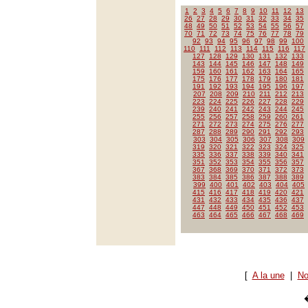
1
2
3
4
5
6
7
8
9
10
11
12
13
26
27
28
29
30
31
32
33
34
35
48
49
50
51
52
53
54
55
56
57
70
71
72
73
74
75
76
77
78
79
92
93
94
95
96
97
98
99
100
110
111
112
113
114
115
116
117
127
128
129
130
131
132
133
143
144
145
146
147
148
149
159
160
161
162
163
164
165
175
176
177
178
179
180
181
191
192
193
194
195
196
197
207
208
209
210
211
212
213
223
224
225
226
227
228
229
239
240
241
242
243
244
245
255
256
257
258
259
260
261
271
272
273
274
275
276
277
287
288
289
290
291
292
293
303
304
305
306
307
308
309
319
320
321
322
323
324
325
335
336
337
338
339
340
341
351
352
353
354
355
356
357
367
368
369
370
371
372
373
383
384
385
386
387
388
389
399
400
401
402
403
404
405
415
416
417
418
419
420
421
431
432
433
434
435
436
437
447
448
449
450
451
452
453
463
464
465
466
467
468
469
[
A la une
|
No