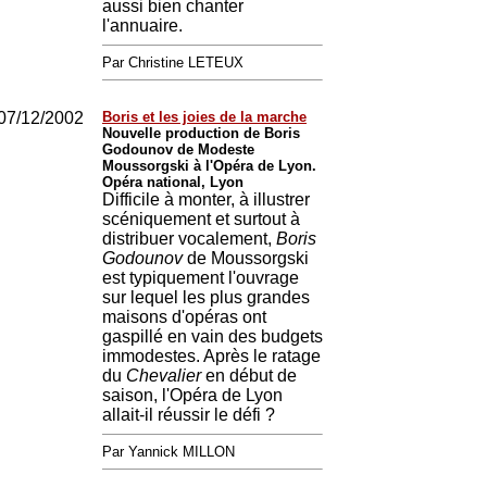
aussi bien chanter
l'annuaire.
Par Christine LETEUX
07/12/2002
Boris et les joies de la marche
Nouvelle production de Boris
Godounov de Modeste
Moussorgski à l'Opéra de Lyon.
Opéra national, Lyon
Difficile à monter, à illustrer
scéniquement et surtout à
distribuer vocalement,
Boris
Godounov
de Moussorgski
est typiquement l'ouvrage
sur lequel les plus grandes
maisons d'opéras ont
gaspillé en vain des budgets
immodestes. Après le ratage
du
Chevalier
en début de
saison, l'Opéra de Lyon
allait-il réussir le défi ?
Par Yannick MILLON