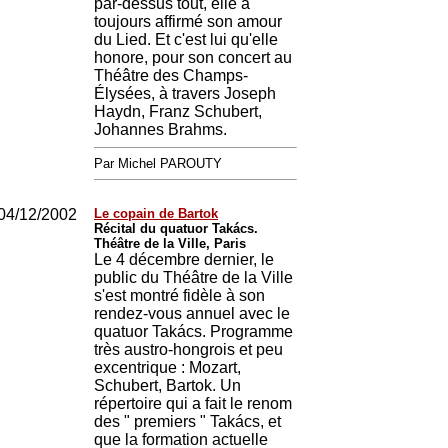
par-dessus tout, elle a
toujours affirmé son amour
du Lied. Et c'est lui qu'elle
honore, pour son concert au
Théâtre des Champs-
Élysées, à travers Joseph
Haydn, Franz Schubert,
Johannes Brahms.
Par Michel PAROUTY
04/12/2002
Le copain de Bartok
Récital du quatuor Takács.
Théâtre de la Ville, Paris
Le 4 décembre dernier, le
public du Théâtre de la Ville
s'est montré fidèle à son
rendez-vous annuel avec le
quatuor Takács. Programme
très austro-hongrois et peu
excentrique : Mozart,
Schubert, Bartok. Un
répertoire qui a fait le renom
des " premiers " Takács, et
que la formation actuelle