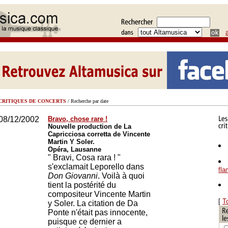
CRITIQUES DE CONCERTS
/ Recherche par date
08/12/2002
Bravo, chose rare !
Nouvelle production de La
Capricciosa corretta de Vincente
Martin Y Soler.
Opéra, Lausanne
" Bravi, Cosa rara ! "
s'exclamait Leporello dans
fl
Don Giovanni
. Voilà à quoi
tient la postérité du
compositeur Vincente Martin
[
T
y Soler. La citation de Da
Ponte n'était pas innocente,
puisque ce dernier a