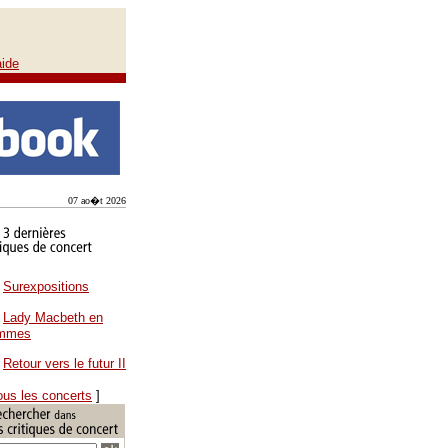
aide
07 ao�t 2026
Surexpositions
Lady Macbeth en
ammes
Retour vers le futur II
ous les concerts
]