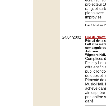
écran sur sc
projecteur 
rang, et surt
piano avec 
improvise.
Par Christian
24/04/2002
Duo de chatte
Récital de la 
Lott et la me
compagnie du
Johnson.
Wigmore Hall
Complices d
Felicity Lot
offraient fin 
public londo
de duos et 
Pimenté de 
Music-Hall, l
achevé dan
atmosphère 
printanière 
gaîté.