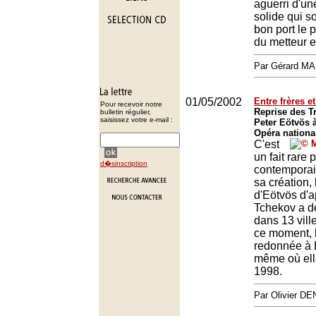
aguerri d'une
solide qui s
bon port le 
du metteur 
Par Gérard M
01/05/2002
Entre frères e
Pour recevoir notre
Reprise des T
bulletin régulier,
saisissez votre e-mail :
Peter Eötvös 
Opéra nationa
C'est
un fait rare
d�sinscription
contemporai
sa création,
d'Eötvös d'a
Tchekov a dé
dans 13 vill
ce moment, l
redonnée à L
même où elle
1998.
Par Olivier 