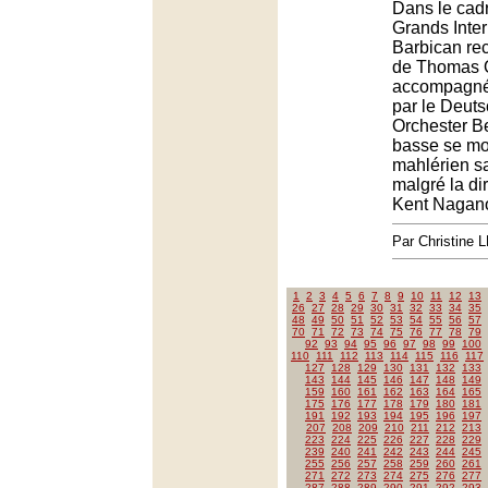
Dans le cadr
Grands Inter
Barbican rece
de Thomas Q
accompagné 
par le Deut
Orchester Be
basse se mo
mahlérien sa
malgré la di
Kent Nagan
Par Christine
1
2
3
4
5
6
7
8
9
10
11
12
13
26
27
28
29
30
31
32
33
34
35
48
49
50
51
52
53
54
55
56
57
70
71
72
73
74
75
76
77
78
79
92
93
94
95
96
97
98
99
100
110
111
112
113
114
115
116
117
127
128
129
130
131
132
133
143
144
145
146
147
148
149
159
160
161
162
163
164
165
175
176
177
178
179
180
181
191
192
193
194
195
196
197
207
208
209
210
211
212
213
223
224
225
226
227
228
229
239
240
241
242
243
244
245
255
256
257
258
259
260
261
271
272
273
274
275
276
277
287
288
289
290
291
292
293