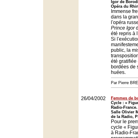
Igor de Borod
Opéra du Rhin
Immense fre
dans la gran
l'opéra russe
Prince Igor
d
été repris à 
Si l'exécuti
manifesteme
public, la m
transpositi
été gratifié
bordées de si
huées.
Par Pierre BR
26/04/2002
Femmes de bo
Cycle : « Fig
Radio-France.
Salle Olivier
de la Radio, P
Pour le prem
cycle « Fig
à Radio-Fran