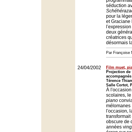
programmatio
séduction a
Schéhéraza
pour la lége
et Graciane 
l'expression
deux généra
créatrices q
désormais la
Par François
24/04/2002
Film muet, pi
Projection de
accompagnés p
Térence Thia
Salle Cortot, 
À l'occasio
scolaires, l
piano
convia
mélomanes 
l'occasion, l
transformait
obscure de q
années ving