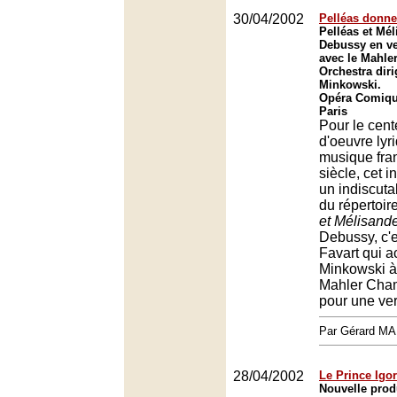
30/04/2002
Pelléas donne
Pelléas et Mé
Debussy en ve
avec le Mahl
Orchestra dir
Minkowski.
Opéra Comique
Paris
Pour le cent
d'oeuvre lyr
musique fra
siècle, cet 
un indiscut
du répertoir
et Mélisand
Debussy, c'e
Favart qui a
Minkowski à 
Mahler Cham
pour une ver
Par Gérard M
28/04/2002
Le Prince Igo
Nouvelle prod