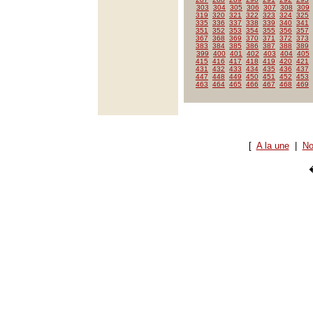
303
304
305
306
307
308
309
319
320
321
322
323
324
325
335
336
337
338
339
340
341
351
352
353
354
355
356
357
367
368
369
370
371
372
373
383
384
385
386
387
388
389
399
400
401
402
403
404
405
415
416
417
418
419
420
421
431
432
433
434
435
436
437
447
448
449
450
451
452
453
463
464
465
466
467
468
469
[
A la une
|
No