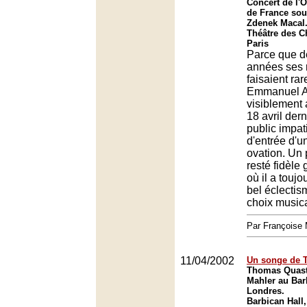
Concert de l'O
de France sous
Zdenek Macal
Théâtre des 
Paris
Parce que d
années ses r
faisaient ra
Emmanuel Ax
visiblement 
18 avril dern
public impat
d'entrée d'u
ovation. Un p
resté fidèle
où il a touj
bel éclecti
choix music
Par François
11/04/2002
Un songe de 
Thomas Quast
Mahler au Bar
Londres.
Barbican Hall