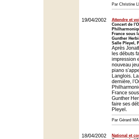
Par Christine
19/04/2002
Attendre et vo
Concert de l'O
Philharmoniq
France sous la
Gunther Herbi
Salle Pleyel, 
Après Jonat
les débuts fa
impression e
nouveau jeu
piano s'app
Langlois. L
dernière, l'
Philharmoni
France sous 
Gunther Herb
faire ses dé
Pleyel.
Par Gérard M
18/04/2002
National et c