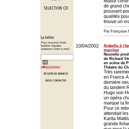
Masur confir
de grand che
prouvant pou
qualités pou
trouve un vr
Par François
Pour recevoir notre
10/04/2002
Arabella à l'é
bulletin régulier,
saisissez votre e-mail :
marches
Nouvelle prod
de Richard St
en scène de P
d�sinscription
Théatre du Châ
Très rareme
en France
A
dernière o
du tandem R
Hugo von Ho
un opéra cha
marque la fi
Pour ce reto
attendait le
Karita Mattil
grande finla
que pour la