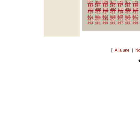
367
368
369
370
371
372
373
383
384
385
386
387
388
389
399
400
401
402
403
404
405
415
416
417
418
419
420
421
431
432
433
434
435
436
437
447
448
449
450
451
452
453
463
464
465
466
467
468
469
[
A la une
|
No