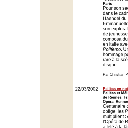
Paris
Pour son se
dans le cadr
Haendel du
Emmanuelle
son explora
de jeunesse
composa dur
en Italie av
Polifemo
. U
hommage po
rare à la s
disque.
Par Christian
22/03/2002
Pelléas en noi
Pelléas et Mél
de Rennes, Fr
Opéra, Renne
Centenaire d
oblige, les
P
multiplient : 
l'Opéra de R
attelé à la t