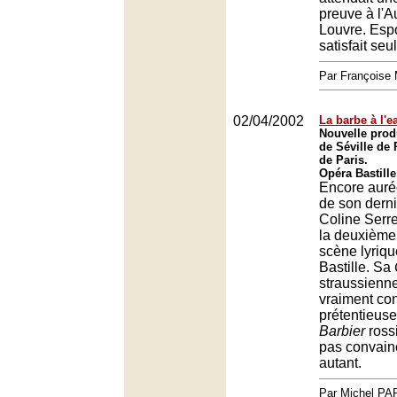
preuve à l'A
Louvre. Espo
satisfait se
Par François
02/04/2002
La barbe à l'e
Nouvelle prod
de Séville de 
de Paris.
Opéra Bastille
Encore auré
de son derni
Coline Serre
la deuxième 
scène lyriqu
Bastille. Sa
straussienne
vraiment co
prétentieuse
Barbier
rossi
pas convain
autant.
Par Michel P