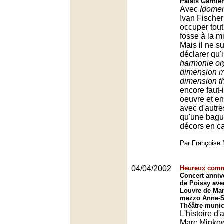
Palais Garnier
Avec
Idome
Ivan Fischer
occuper tout 
fosse à la m
Mais il ne su
déclarer qu'i
harmonie or
dimension mu
dimension th
encore faut-i
oeuvre et en
avec d'autr
qu'une bague
décors en ca
Par François
04/04/2002
Heureux comm
Concert anniv
de Poissy ave
Louvre de Mar
mezzo Anne-So
Théâtre munic
L'histoire d
Marc Minkow