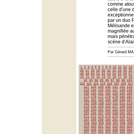
comme atout
celle d'une d
exceptionn
par un duo P
Mélisande ex
magnifiée au
mais pénétr
scène d'Alai
Par Gérard M
1
2
3
4
5
6
7
8
9
10
11
12
13
26
27
28
29
30
31
32
33
34
35
48
49
50
51
52
53
54
55
56
57
70
71
72
73
74
75
76
77
78
79
92
93
94
95
96
97
98
99
100
110
111
112
113
114
115
116
117
127
128
129
130
131
132
133
143
144
145
146
147
148
149
159
160
161
162
163
164
165
175
176
177
178
179
180
181
191
192
193
194
195
196
197
207
208
209
210
211
212
213
223
224
225
226
227
228
229
239
240
241
242
243
244
245
255
256
257
258
259
260
261
271
272
273
274
275
276
277
287
288
289
290
291
292
293
303
304
305
306
307
308
309
319
320
321
322
323
324
325
335
336
337
338
339
340
341
351
352
353
354
355
356
357