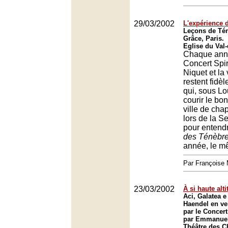
29/03/2002
L'expérience 
Leçons de Tén
Grâce, Paris.
Eglise du Val-
Chaque ann
Concert Spir
Niquet et la 
restent fidèl
qui, sous Lou
courir le bo
ville de chap
lors de la S
pour entend
des Ténèbr
année, le m
Par François
23/03/2002
À si haute alt
Aci, Galatea 
Haendel en ve
par le Concert
par Emmanuel
Théâtre des 