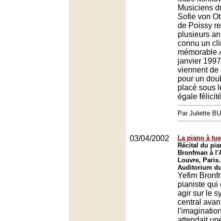
Musiciens d
Sofie von Ot
de Poissy r
plusieurs an
connu un cli
mémorable
janvier 199
viennent de 
pour un dou
placé sous l
égale félicité
Par Juliette B
03/04/2002
La piano à tue
Récital du pia
Bronfman à l'
Louvre, Paris.
Auditorium du
Yefim Bronf
pianiste qu
agir sur le 
central avant
l'imaginatio
attendait une