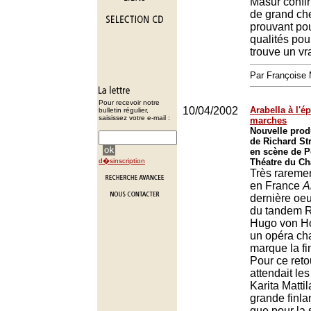
Masur confir
de grand che
prouvant pou
qualités pou
trouve un vr
Par François
Pour recevoir notre
10/04/2002
Arabella à l'é
bulletin régulier,
saisissez votre e-mail :
marches
Nouvelle prod
de Richard St
en scène de P
d�sinscription
Théatre du Châ
Très rareme
en France
A
dernière o
du tandem R
Hugo von Ho
un opéra cha
marque la fi
Pour ce reto
attendait le
Karita Mattil
grande finla
que pour la