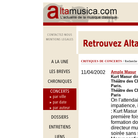
CRITIQUES DE CONCERTS
/ Recherche 
11/04/2002
Ample Masur
Kurt Masur dir
Théâtre des 
Paris.
Théâtre des 
Paris
On l'attenda
impatience, 
: Kurt Masur 
première fois
formation don
directeur mu
soirée sans 