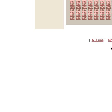
367
368
369
370
371
372
373
383
384
385
386
387
388
389
399
400
401
402
403
404
405
415
416
417
418
419
420
421
431
432
433
434
435
436
437
447
448
449
450
451
452
453
463
464
465
466
467
468
469
[
A la une
|
No