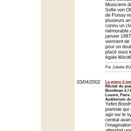
Musiciens d
Sofie von Ot
de Poissy r
plusieurs an
connu un cli
mémorable
janvier 199
viennent de 
pour un dou
placé sous l
égale félicité
Par Juliette B
03/04/2002
La piano à tue
Récital du pia
Bronfman à l'
Louvre, Paris.
Auditorium du
Yefim Bronf
pianiste qu
agir sur le 
central avant
l'imaginatio
attendait une