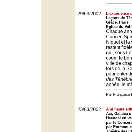
29/03/2002
L'expérience 
Leçons de Tén
Grâce, Paris.
Eglise du Val-
Chaque ann
Concert Spir
Niquet et la 
restent fidèl
qui, sous Lou
courir le bo
ville de chap
lors de la S
pour entend
des Ténèbr
année, le m
Par François
23/03/2002
À si haute alt
Aci, Galatea 
Haendel en ve
par le Concert
par Emmanuel
Théâtre des 