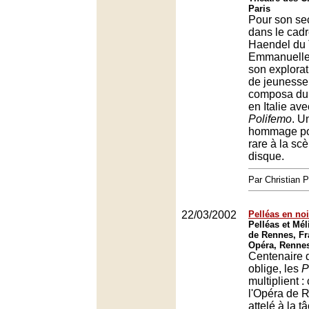
Paris
Pour son se
dans le cadr
Haendel du
Emmanuelle
son explora
de jeunesse
composa dur
en Italie av
Polifemo
. U
hommage po
rare à la s
disque.
Par Christian
22/03/2002
Pelléas en noi
Pelléas et Mél
de Rennes, Fr
Opéra, Renne
Centenaire d
oblige, les
P
multiplient : 
l'Opéra de R
attelé à la t