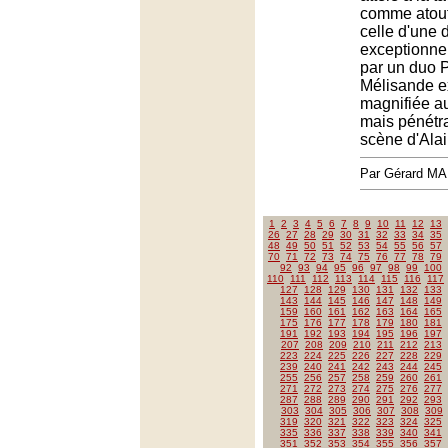
comme atout
celle d'une d
exceptionn
par un duo P
Mélisande ex
magnifiée au
mais pénétr
scène d'Alai
Par Gérard M
1
2
3
4
5
6
7
8
9
10
11
12
13
26
27
28
29
30
31
32
33
34
35
48
49
50
51
52
53
54
55
56
57
70
71
72
73
74
75
76
77
78
79
92
93
94
95
96
97
98
99
100
110
111
112
113
114
115
116
117
127
128
129
130
131
132
133
143
144
145
146
147
148
149
159
160
161
162
163
164
165
175
176
177
178
179
180
181
191
192
193
194
195
196
197
207
208
209
210
211
212
213
223
224
225
226
227
228
229
239
240
241
242
243
244
245
255
256
257
258
259
260
261
271
272
273
274
275
276
277
287
288
289
290
291
292
293
303
304
305
306
307
308
309
319
320
321
322
323
324
325
335
336
337
338
339
340
341
351
352
353
354
355
356
357