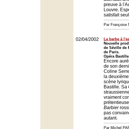
preuve à l'A
Louvre. Espo
satisfait se
Par François
02/04/2002
La barbe à l'e
Nouvelle prod
de Séville de 
de Paris.
Opéra Bastille
Encore auré
de son derni
Coline Serre
la deuxième 
scène lyriqu
Bastille. Sa
straussienne
vraiment co
prétentieuse
Barbier
rossi
pas convain
autant.
Par Michel P