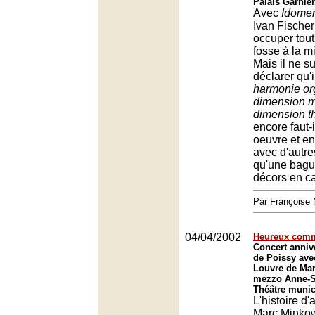
Palais Garnier
Avec
Idome
Ivan Fischer
occuper tout 
fosse à la m
Mais il ne su
déclarer qu'i
harmonie or
dimension mu
dimension th
encore faut-i
oeuvre et en
avec d'autr
qu'une bague
décors en ca
Par François
04/04/2002
Heureux comm
Concert anniv
de Poissy ave
Louvre de Mar
mezzo Anne-So
Théâtre munic
L'histoire d
Marc Minkow