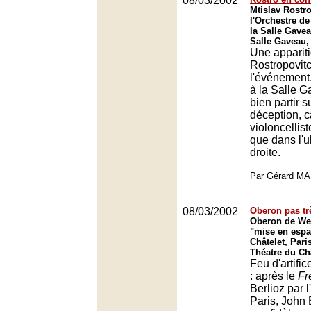
08/03/2002
Mtislav Rostro
l'Orchestre d
la Salle Gavea
Salle Gaveau,
Une appariti
Rostropovitc
l'événement.
à la Salle Ga
bien partir s
déception, c
violoncellist
que dans l'u
droite.
Par Gérard M
08/03/2002
Oberon pas tr
Oberon de We
"mise en espa
Châtelet, Pari
Théatre du Châ
Feu d'artifi
: après le
Fr
Berlioz par 
Paris, John 