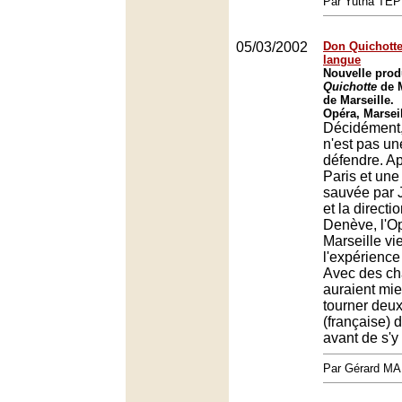
Par Yutha TEP
05/03/2002
Don Quichotte
langue
Nouvelle pro
Quichotte
de M
de Marseille.
Opéra, Marsei
Décidément
n'est pas un
défendre. Ap
Paris et une
sauvée par
et la direct
Denève, l'O
Marseille vie
l'expérience
Avec des ch
auraient mie
tourner deux
(française) 
avant de s'y
Par Gérard M