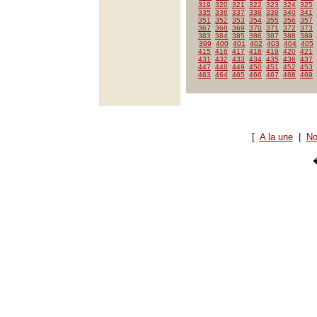
319
320
321
322
323
324
325
335
336
337
338
339
340
341
351
352
353
354
355
356
357
367
368
369
370
371
372
373
383
384
385
386
387
388
389
399
400
401
402
403
404
405
415
416
417
418
419
420
421
431
432
433
434
435
436
437
447
448
449
450
451
452
453
463
464
465
466
467
468
469
[
A la une
|
No