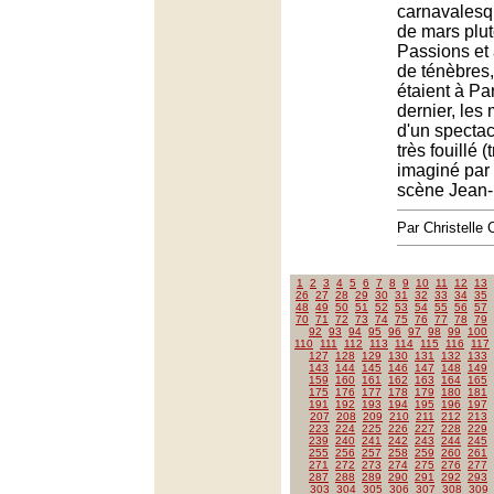
carnavalesq
de mars plu
Passions et
de ténèbres,
étaient à Par
dernier, les
d'un spectac
très fouillé (
imaginé par 
scène Jean-L
Par Christell
1
2
3
4
5
6
7
8
9
10
11
12
13
26
27
28
29
30
31
32
33
34
35
48
49
50
51
52
53
54
55
56
57
70
71
72
73
74
75
76
77
78
79
92
93
94
95
96
97
98
99
100
110
111
112
113
114
115
116
117
127
128
129
130
131
132
133
143
144
145
146
147
148
149
159
160
161
162
163
164
165
175
176
177
178
179
180
181
191
192
193
194
195
196
197
207
208
209
210
211
212
213
223
224
225
226
227
228
229
239
240
241
242
243
244
245
255
256
257
258
259
260
261
271
272
273
274
275
276
277
287
288
289
290
291
292
293
303
304
305
306
307
308
309