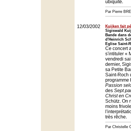
ubiquité.
Par Pierre BR
12/03/2002
Kuijken fait p
Sigiswald Kuij
Bande dans d
d'Heinrich Sc
Eglise Saint-
Ce concert a
s'intituler «
vendredi sai
dernier, Sig
sa Petite B
Saint-Roch u
programme b
Passion sel
des
Sept pa
Christ en Cr
Schütz. On n
moins frivol
l'interprétat
très rêche.
Par Christell