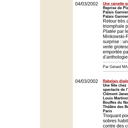
04/03/2002
Une rainette q
Reprise de Pl
Palais Garnier
Palais Garnier
Retour très 
triomphale p
Platée
par l
Minkowski-P
surprise : u
verte grotes
emportée pa
d'anthologie
Par Gérard M
04/03/2002
Rabelais digè
Une fête chez 
spectacle de 
Clément Janeq
Louis Martinot
Bouffes du No
Théâtre des B
Paris
Troquant pou
sobres habit
contre des 