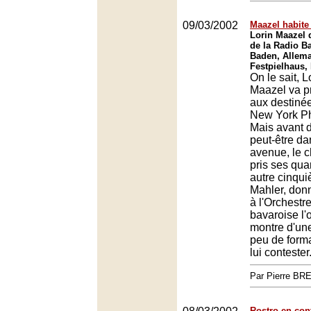
09/03/2002
Maazel habite
Lorin Maazel d
de la Radio B
Baden, Allem
Festpielhaus,
On le sait, L
Maazel va p
aux destiné
New York Ph
Mais avant d
peut-être d
avenue, le 
pris ses qua
autre cinqui
Mahler, don
à l'Orchestr
bavaroise l'
montre d'un
peu de form
lui contester
Par Pierre BR
Rostro en con