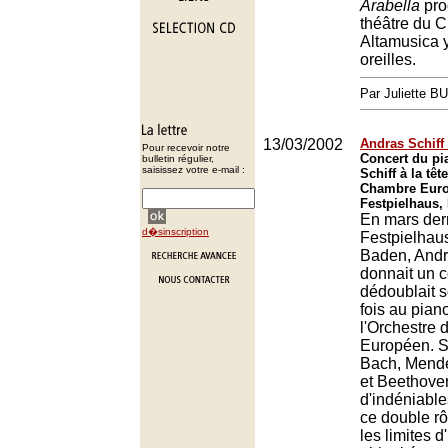
Arabella
pro
théâtre du C
Altamusica y
oreilles.
Par Juliette B
13/03/2002
Andras Schiff 
Pour recevoir notre
Concert du pi
bulletin régulier,
saisissez votre e-mail :
Schiff à la têt
Chambre Euro
Festpielhaus,
En mars der
d�sinscription
Festpielhau
Baden, Andr
donnait un c
dédoublait s
fois au piano
l'Orchestre
Européen. 
Bach, Mend
et Beethove
d'indéniable
ce double rô
les limites 