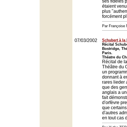
ses fidèles
étaient venu
plus "authen
forcément pl
Par François
07/03/2002
Schubert à la
Récital Schube
Bostridge, Thé
Paris.
Théatre du Châ
Récital de I
Théâtre du 
un programm
donnant à e
rares lieder
que des gem
anglais a un
fait démonstr
d'orfèvre p
que certains
d'autres adm
en tout cas d