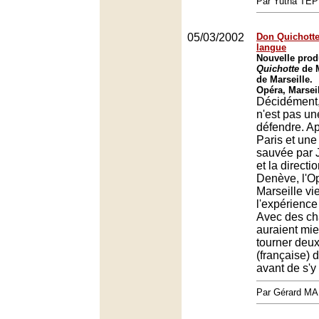
Par Yutha TEP
05/03/2002
Don Quichotte
langue
Nouvelle pro
Quichotte
de M
de Marseille.
Opéra, Marsei
Décidément
n'est pas un
défendre. Ap
Paris et une
sauvée par
et la direct
Denève, l'O
Marseille vie
l'expérience
Avec des ch
auraient mie
tourner deux
(française) 
avant de s'y
Par Gérard M