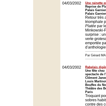
04/03/2002
Une rainette q
Reprise de Pl
Palais Garnier
Palais Garnier
Retour très 
triomphale p
Platée
par l
Minkowski-P
surprise : u
verte grotes
emportée pa
d'anthologie
Par Gérard M
04/03/2002
Rabelais digè
Une fête chez 
spectacle de 
Clément Janeq
Louis Martinot
Bouffes du No
Théâtre des B
Paris
Troquant pou
sobres habit
contre des 