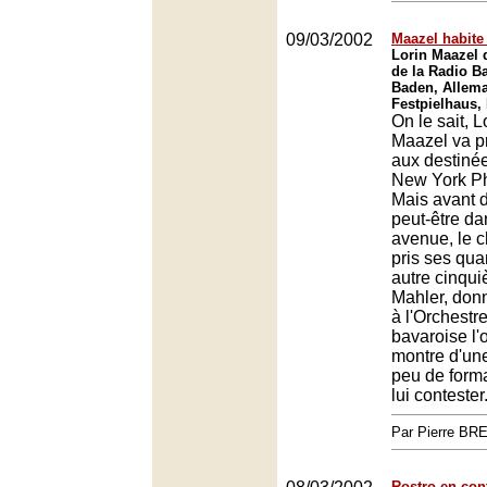
09/03/2002
Maazel habite
Lorin Maazel d
de la Radio B
Baden, Allem
Festpielhaus,
On le sait, L
Maazel va p
aux destiné
New York Ph
Mais avant d
peut-être d
avenue, le 
pris ses qua
autre cinqui
Mahler, don
à l'Orchestr
bavaroise l'
montre d'un
peu de form
lui contester
Par Pierre BR
Rostro en con