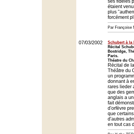
ses fidèles
étaient venu
plus "authen
forcément pl
Par François
07/03/2002
Schubert à la
Récital Schube
Bostridge, Thé
Paris.
Théatre du Châ
Récital de I
Théâtre du 
un programm
donnant à e
rares lieder
que des gem
anglais a un
fait démonstr
d'orfèvre p
que certains
d'autres adm
en tout cas d