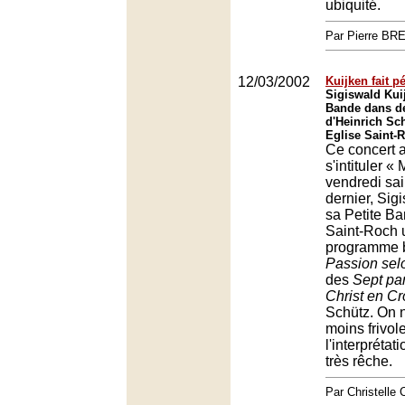
ubiquité.
Par Pierre BR
12/03/2002
Kuijken fait p
Sigiswald Kuij
Bande dans d
d'Heinrich Sc
Eglise Saint-
Ce concert a
s'intituler «
vendredi sai
dernier, Sig
sa Petite B
Saint-Roch u
programme b
Passion sel
des
Sept pa
Christ en Cr
Schütz. On n
moins frivol
l'interprétat
très rêche.
Par Christell