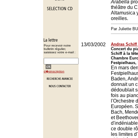
Arabella
pro
théâtre du C
Altamusica y
oreilles.
Par Juliette B
13/03/2002
Andras Schiff 
Pour recevoir notre
Concert du pi
bulletin régulier,
saisissez votre e-mail :
Schiff à la têt
Chambre Euro
Festpielhaus,
En mars der
d�sinscription
Festpielhau
Baden, Andr
donnait un c
dédoublait s
fois au piano
l'Orchestre
Européen. 
Bach, Mend
et Beethove
d'indéniable
ce double rô
les limites 