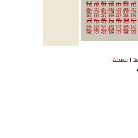
319
320
321
322
323
324
325
335
336
337
338
339
340
341
351
352
353
354
355
356
357
367
368
369
370
371
372
373
383
384
385
386
387
388
389
399
400
401
402
403
404
405
415
416
417
418
419
420
421
431
432
433
434
435
436
437
447
448
449
450
451
452
453
463
464
465
466
467
468
469
[
A la une
|
No