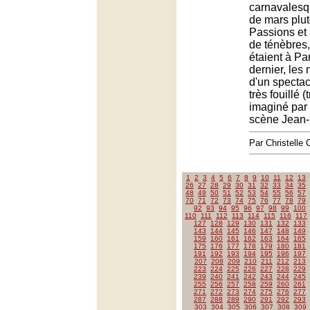
carnavalesq
de mars plu
Passions et
de ténèbres,
étaient à Par
dernier, les
d'un spectac
très fouillé (
imaginé par 
scène Jean-L
Par Christell
1
2
3
4
5
6
7
8
9
10
11
12
13
26
27
28
29
30
31
32
33
34
35
48
49
50
51
52
53
54
55
56
57
70
71
72
73
74
75
76
77
78
79
92
93
94
95
96
97
98
99
100
110
111
112
113
114
115
116
117
127
128
129
130
131
132
133
143
144
145
146
147
148
149
159
160
161
162
163
164
165
175
176
177
178
179
180
181
191
192
193
194
195
196
197
207
208
209
210
211
212
213
223
224
225
226
227
228
229
239
240
241
242
243
244
245
255
256
257
258
259
260
261
271
272
273
274
275
276
277
287
288
289
290
291
292
293
303
304
305
306
307
308
309