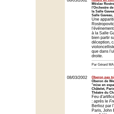
08/03/2002
Mtislav Rostro
l'Orchestre d
la Salle Gavea
Salle Gaveau,
Une appariti
Rostropovitc
l'événement.
à la Salle Ga
bien partir s
déception, c
violoncellist
que dans l'u
droite.
Par Gérard M
08/03/2002
Oberon pas tr
Oberon de We
"mise en espa
Châtelet, Pari
Théatre du Châ
Feu d'artifi
: après le
Fr
Berlioz par 
Paris, John 