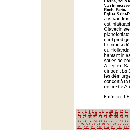
Eterna, sous l
Van Immerseel
Roch, Paris.
Eglise Saint-R
Jos Van Imm
est infatigab
Claveciniste
pianofortist
chef prodigi
homme a déc
du Hollandai
hantant inla
salles de co
A l'église Sa
dirigeait
La 
les démiurge
concert à la 
orchestre An
Par Yutha TEP
1
2
3
4
5
6
7
8
9
10
11
12
13
26
27
28
29
30
31
32
33
34
35
48
49
50
51
52
53
54
55
56
57
70
71
72
73
74
75
76
77
78
79
92
93
94
95
96
97
98
99
100
110
111
112
113
114
115
116
117