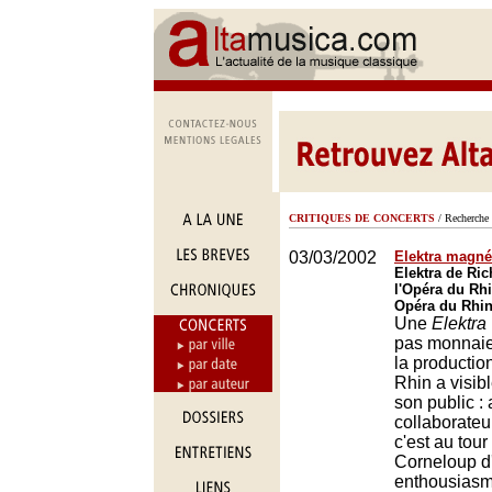
CRITIQUES DE CONCERTS
/ Recherche 
03/03/2002
Elektra magné
Elektra de Ric
l'Opéra du Rhi
Opéra du Rhin
Une
Elektra
pas monnaie 
la productio
Rhin a visi
son public :
collaborateu
c'est au tou
Corneloup d
enthousiasm