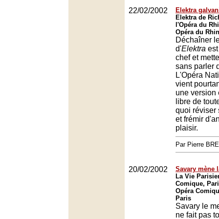
22/02/2002
Elektra galvan
Elektra de Ric
l'Opéra du Rhi
Opéra du Rhin
Déchaîner l
d'
Elektra
est
chef et mett
sans parler 
L'Opéra Nat
vient pourta
une version 
libre de tou
quoi réviser
et frémir d'a
plaisir.
Par Pierre BR
20/02/2002
Savary mène l
La Vie Parisie
Comique, Pari
Opéra Comique
Paris
Savary le m
ne fait pas t