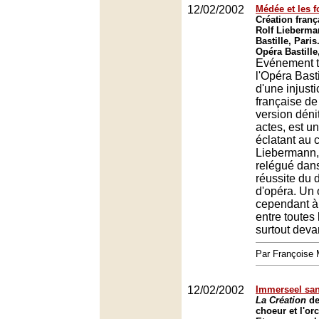
12/02/2002
Médée et les f
Création fran
Rolf Lieberma
Bastille, Paris
Opéra Bastille
Evénement t
l'Opéra Basti
d'une injusti
française d
version dénit
actes, est 
éclatant au 
Liebermann,
relégué dans
réussite du 
d'opéra. Un
cependant à
entre toutes 
surtout deva
Par François
12/02/2002
Immerseel san
La Création
de
choeur et l'or