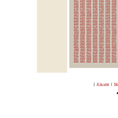
127
128
129
130
131
132
133
143
144
145
146
147
148
149
159
160
161
162
163
164
165
175
176
177
178
179
180
181
191
192
193
194
195
196
197
207
208
209
210
211
212
213
223
224
225
226
227
228
229
239
240
241
242
243
244
245
255
256
257
258
259
260
261
271
272
273
274
275
276
277
287
288
289
290
291
292
293
303
304
305
306
307
308
309
319
320
321
322
323
324
325
335
336
337
338
339
340
341
351
352
353
354
355
356
357
367
368
369
370
371
372
373
383
384
385
386
387
388
389
399
400
401
402
403
404
405
415
416
417
418
419
420
421
431
432
433
434
435
436
437
447
448
449
450
451
452
453
463
464
465
466
467
468
469
[
A la une
|
No