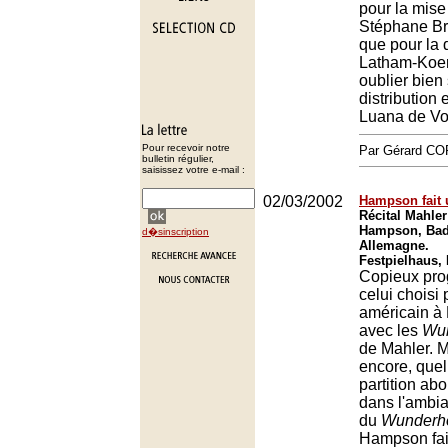
pour la mise
Stéphane B
que pour la 
Latham-Koe
oublier bien 
distributio
Luana de Vo
Pour recevoir notre
Par Gérard C
bulletin régulier,
saisissez votre e-mail :
02/03/2002
Hampson fait 
Récital Mahle
Hampson, Bad
d�sinscription
Allemagne.
Festpielhaus,
Copieux pr
celui choisi 
américain à
avec les
Wun
de Mahler. M
encore, quell
partition ab
dans l'ambi
du
Wunderh
Hampson fai