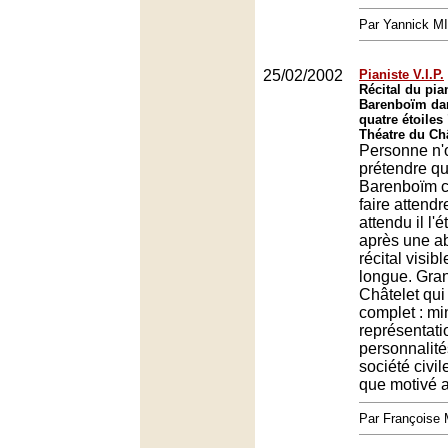
Par Yannick M
25/02/2002
Pianiste V.I.P.
Récital du pia
Barenboïm dan
quatre étoiles 
Théatre du Châ
Personne n'o
prétendre q
Barenboïm cu
faire attendr
attendu il l'é
après une a
récital visib
longue. Gran
Châtelet qui 
complet : mi
représentati
personnalité
société civil
que motivé a
Par François