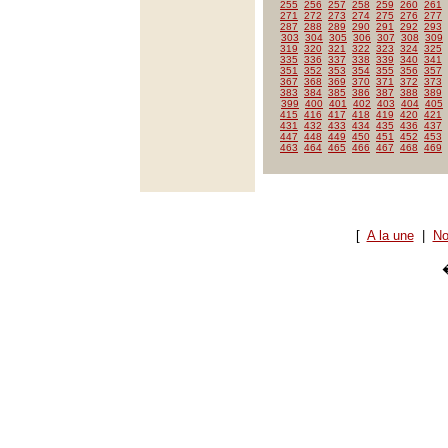
255
256
257
258
259
260
261
271
272
273
274
275
276
277
287
288
289
290
291
292
293
303
304
305
306
307
308
309
319
320
321
322
323
324
325
335
336
337
338
339
340
341
351
352
353
354
355
356
357
367
368
369
370
371
372
373
383
384
385
386
387
388
389
399
400
401
402
403
404
405
415
416
417
418
419
420
421
431
432
433
434
435
436
437
447
448
449
450
451
452
453
463
464
465
466
467
468
469
[
A la une
|
No