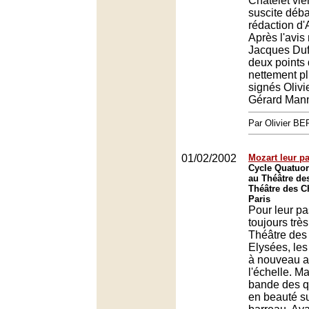
Châtelet vie
suscite déba
rédaction d'
Après l'avis
Jacques Duff
deux points
nettement p
signés Olivi
Gérard Mann
Par Olivier 
01/02/2002
Mozart leur pa
Cycle Quatuor
au Théâtre de
Théâtre des 
Paris
Pour leur p
toujours trè
Théâtre de
Elysées, les
à nouveau at
l'échelle. Ma
bande des q
en beauté su