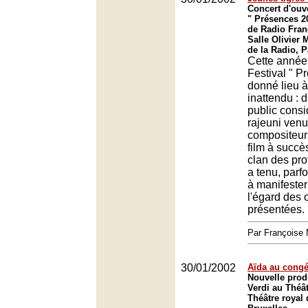
Concert d'ouve
" Présences 2
de Radio Fran
Salle Olivier
de la Radio, P
Cette année,
Festival " P
donné lieu à
inattendu : d
public cons
rajeuni venu
compositeur
film à succès
clan des pro
a tenu, parf
à manifester
l'égard des 
présentées.
Par François
30/01/2002
Aïda au congé
Nouvelle prod
Verdi au Théâ
Théâtre royal 