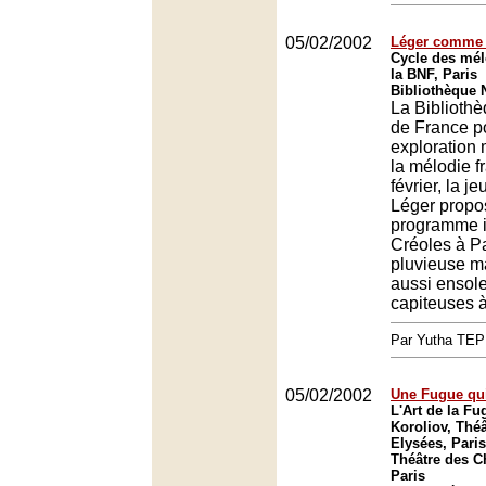
05/02/2002
Léger comme 
Cycle des mél
la BNF, Paris
Bibliothèque N
La Biblioth
de France p
exploration
la mélodie f
février, la j
Léger propo
programme in
Créoles à Par
pluvieuse m
aussi ensole
capiteuses à 
Par Yutha TEP
05/02/2002
Une Fugue qui
L'Art de la F
Koroliov, Thé
Elysées, Paris
Théâtre des 
Paris