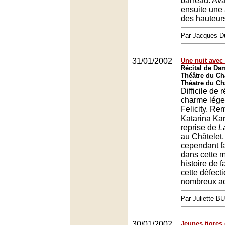
barreau. Ava
ensuite une
des hauteur
Par Jacques D
31/01/2002
Une nuit avec
Récital de Dam
Théâtre du Châ
Théatre du Châ
Difficile de 
charme lég
Felicity. Re
Katarina Ka
reprise de
L
au Châtelet,
cependant fai
dans cette 
histoire de 
cette défect
nombreux ad
Par Juliette B
30/01/2002
Jeunes tigres