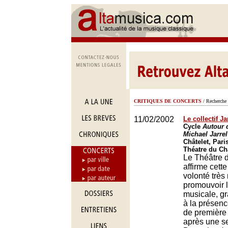
CRITIQUES DE CONCERTS
/ Recherche 
11/02/2002
Le collectif Ja
Cycle
Autour 
Michael Jarrel
Châtelet, Pari
Théatre du Châ
Le Théâtre 
affirme cett
volonté très
promouvoir l
musicale, g
à la présen
de première 
après une s