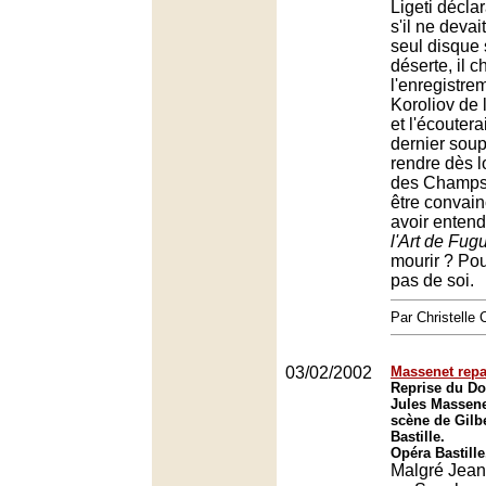
Ligeti décla
s'il ne deva
seul disque 
déserte, il ch
l'enregistre
Koroliov de l
et l'écoutera
dernier sou
rendre dès l
des Champs
être convainc
avoir enten
l'Art de Fug
mourir ? Pou
pas de soi.
Par Christell
03/02/2002
Massenet rep
Reprise du Do
Jules Massene
scène de Gilbe
Bastille.
Opéra Bastille
Malgré Jean