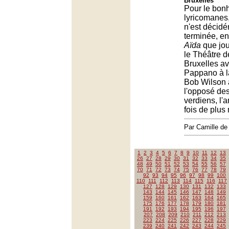
Bruxelles
Pour le bon
lyricomanes,
n'est décid
terminée, en
Aïda
que jou
le Théâtre 
Bruxelles a
Pappano à l
Bob Wilson 
l'opposé de
verdiens, l'
fois de plus 
Par Camille d
1
2
3
4
5
6
7
8
9
10
11
12
13
26
27
28
29
30
31
32
33
34
35
48
49
50
51
52
53
54
55
56
57
70
71
72
73
74
75
76
77
78
79
92
93
94
95
96
97
98
99
100
110
111
112
113
114
115
116
117
127
128
129
130
131
132
133
143
144
145
146
147
148
149
159
160
161
162
163
164
165
175
176
177
178
179
180
181
191
192
193
194
195
196
197
207
208
209
210
211
212
213
223
224
225
226
227
228
229
239
240
241
242
243
244
245