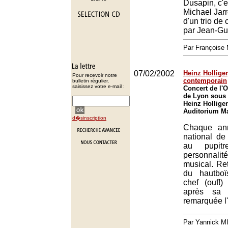
Dusapin, c'e
Michael Jarr
d'un trio d
par Jean-Gu
Par François
07/02/2002
Heinz Holliger
Pour recevoir notre
contemporain
bulletin régulier,
saisissez votre e-mail :
Concert de l'O
de Lyon sous 
Heinz Holliger
Auditorium Ma
d�sinscription
Chaque ann
national d
au pupitr
personnal
musical. Ret
du hautboïs
chef (ouf!)
après sa p
remarquée l
Par Yannick 