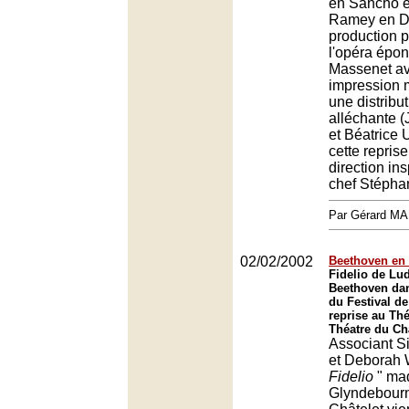
en Sancho 
Ramey en Do
production 
l'opéra épo
Massenet av
impression 
une distribu
alléchante 
et Béatrice 
cette reprise
direction in
chef Stépha
Par Gérard M
02/02/2002
Beethoven en h
Fidelio de Lu
Beethoven dan
du Festival d
reprise au Thé
Théatre du Châ
Associant Si
et Deborah W
Fidelio
" ma
Glyndebourn