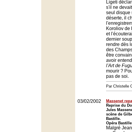
Ligeti décla
s'il ne deva
seul disque 
déserte, il ch
l'enregistre
Koroliov de l
et l'écoutera
dernier sou
rendre dès l
des Champs
être convainc
avoir enten
l'Art de Fug
mourir ? Pou
pas de soi.
Par Christell
03/02/2002
Massenet rep
Reprise du Do
Jules Massene
scène de Gilbe
Bastille.
Opéra Bastille
Malgré Jean