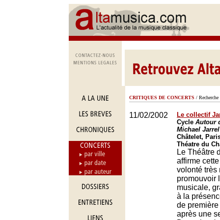
CRITIQUES DE CONCERTS
/ Recherche 
11/02/2002
Le collectif Ja
Cycle
Autour 
Michael Jarrel
Châtelet, Pari
Théatre du Châ
Le Théâtre 
affirme cett
volonté très
promouvoir l
musicale, g
à la présen
de première 
après une s