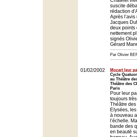
Châtelet vie
suscite déba
rédaction d'
Après l'avis
Jacques Duff
deux points
nettement p
signés Olivi
Gérard Mann
Par Olivier 
01/02/2002
Mozart leur pa
Cycle Quatuor
au Théâtre de
Théâtre des 
Paris
Pour leur p
toujours trè
Théâtre de
Elysées, les
à nouveau at
l'échelle. Ma
bande des q
en beauté su