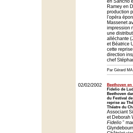
en Sancho 
Ramey en Do
production 
l'opéra épo
Massenet av
impression 
une distribu
alléchante 
et Béatrice 
cette reprise
direction in
chef Stépha
Par Gérard M
02/02/2002
Beethoven en h
Fidelio de Lu
Beethoven dan
du Festival d
reprise au Thé
Théatre du Châ
Associant Si
et Deborah W
Fidelio
" ma
Glyndebourn