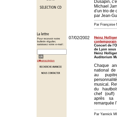
Dusapin, c'e
Michael Jarr
d'un trio d
par Jean-Gu
Par François
07/02/2002
Heinz Holliger
Pour recevoir notre
contemporain
bulletin régulier,
saisissez votre e-mail :
Concert de l'O
de Lyon sous 
Heinz Holliger
Auditorium Ma
d�sinscription
Chaque ann
national d
au pupitr
personnal
musical. Ret
du hautboïs
chef (ouf!)
après sa p
remarquée l
Par Yannick 