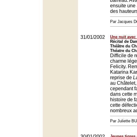
barreau. Ava
ensuite une
des hauteur
Par Jacques D
31/01/2002
Une nuit avec
Récital de Dam
Théâtre du Châ
Théatre du Châ
Difficile de 
charme lég
Felicity. Re
Katarina Ka
reprise de
L
au Châtelet,
cependant fai
dans cette 
histoire de 
cette défect
nombreux ad
Par Juliette B
30/01/2002
Jeunes tigres