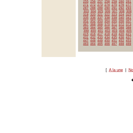
255
256
257
258
259
260
261
271
272
273
274
275
276
277
287
288
289
290
291
292
293
303
304
305
306
307
308
309
319
320
321
322
323
324
325
335
336
337
338
339
340
341
351
352
353
354
355
356
357
367
368
369
370
371
372
373
383
384
385
386
387
388
389
399
400
401
402
403
404
405
415
416
417
418
419
420
421
431
432
433
434
435
436
437
447
448
449
450
451
452
453
463
464
465
466
467
468
469
[
A la une
|
No