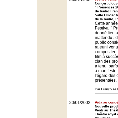
Concert d'ouve
" Présences 2
de Radio Fran
Salle Olivier
de la Radio, P
Cette année,
Festival " P
donné lieu à
inattendu : d
public cons
rajeuni venu
compositeur
film à succès
clan des pro
a tenu, parf
à manifester
l'égard des 
présentées.
Par François
30/01/2002
Aïda au congé
Nouvelle prod
Verdi au Théâ
Théâtre royal 