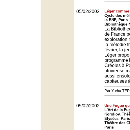
05/02/2002
Léger comme 
Cycle des mél
la BNF, Paris
Bibliothèque N
La Biblioth
de France p
exploration
la mélodie f
février, la j
Léger propo
programme in
Créoles à Par
pluvieuse m
aussi ensole
capiteuses à 
Par Yutha TEP
05/02/2002
Une Fugue qui
L'Art de la F
Koroliov, Thé
Elysées, Paris
Théâtre des 
Paris