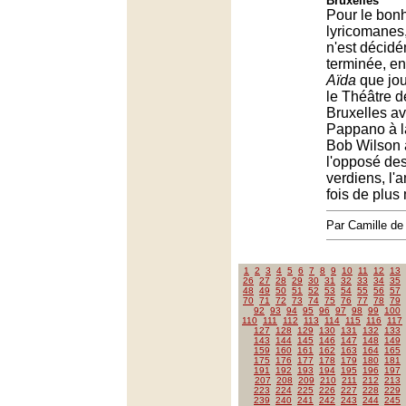
Bruxelles
Pour le bon
lyricomanes,
n'est décid
terminée, en
Aïda
que jou
le Théâtre 
Bruxelles a
Pappano à l
Bob Wilson 
l'opposé de
verdiens, l'
fois de plus 
Par Camille d
1
2
3
4
5
6
7
8
9
10
11
12
13
26
27
28
29
30
31
32
33
34
35
48
49
50
51
52
53
54
55
56
57
70
71
72
73
74
75
76
77
78
79
92
93
94
95
96
97
98
99
100
110
111
112
113
114
115
116
117
127
128
129
130
131
132
133
143
144
145
146
147
148
149
159
160
161
162
163
164
165
175
176
177
178
179
180
181
191
192
193
194
195
196
197
207
208
209
210
211
212
213
223
224
225
226
227
228
229
239
240
241
242
243
244
245