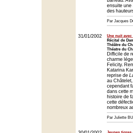
barreau. Ava
ensuite une
des hauteur
Par Jacques D
31/01/2002
Une nuit avec
Récital de Dam
Théâtre du Châ
Théatre du Châ
Difficile de 
charme lég
Felicity. Re
Katarina Ka
reprise de
L
au Châtelet,
cependant fai
dans cette 
histoire de 
cette défect
nombreux ad
Par Juliette B
30/01/2002
Jeunes tigres