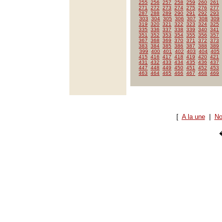
255
256
257
258
259
260
261
271
272
273
274
275
276
277
287
288
289
290
291
292
293
303
304
305
306
307
308
309
319
320
321
322
323
324
325
335
336
337
338
339
340
341
351
352
353
354
355
356
357
367
368
369
370
371
372
373
383
384
385
386
387
388
389
399
400
401
402
403
404
405
415
416
417
418
419
420
421
431
432
433
434
435
436
437
447
448
449
450
451
452
453
463
464
465
466
467
468
469
[
A la une
|
No