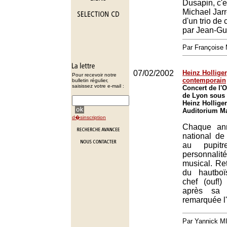
Dusapin, c'e
Michael Jarr
d'un trio d
par Jean-Gu
Par François
07/02/2002
Heinz Holliger
Pour recevoir notre
contemporain
bulletin régulier,
saisissez votre e-mail :
Concert de l'O
de Lyon sous 
Heinz Holliger
Auditorium Ma
d�sinscription
Chaque ann
national d
au pupitr
personnal
musical. Ret
du hautboïs
chef (ouf!)
après sa p
remarquée l
Par Yannick 