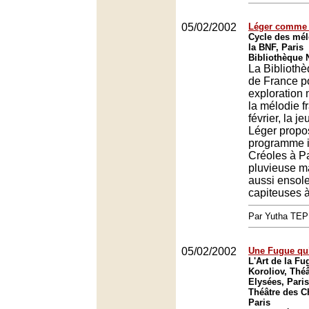
05/02/2002
Léger comme 
Cycle des mél
la BNF, Paris
Bibliothèque N
La Biblioth
de France p
exploration
la mélodie f
février, la j
Léger propo
programme in
Créoles à Par
pluvieuse m
aussi ensole
capiteuses à 
Par Yutha TEP
05/02/2002
Une Fugue qui
L'Art de la F
Koroliov, Thé
Elysées, Paris
Théâtre des 
Paris