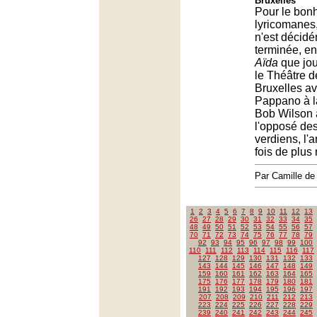
Bruxelles
Pour le bon
lyricomanes,
n'est décid
terminée, en
Aïda
que jou
le Théâtre 
Bruxelles a
Pappano à l
Bob Wilson 
l'opposé de
verdiens, l'
fois de plus 
Par Camille d
1
2
3
4
5
6
7
8
9
10
11
12
13
26
27
28
29
30
31
32
33
34
35
48
49
50
51
52
53
54
55
56
57
70
71
72
73
74
75
76
77
78
79
92
93
94
95
96
97
98
99
100
110
111
112
113
114
115
116
117
127
128
129
130
131
132
133
143
144
145
146
147
148
149
159
160
161
162
163
164
165
175
176
177
178
179
180
181
191
192
193
194
195
196
197
207
208
209
210
211
212
213
223
224
225
226
227
228
229
239
240
241
242
243
244
245