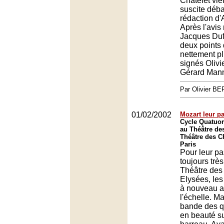
Châtelet vie
suscite déba
rédaction d'
Après l'avis
Jacques Duff
deux points
nettement p
signés Olivi
Gérard Mann
Par Olivier 
01/02/2002
Mozart leur pa
Cycle Quatuor
au Théâtre de
Théâtre des 
Paris
Pour leur p
toujours trè
Théâtre de
Elysées, les
à nouveau at
l'échelle. Ma
bande des q
en beauté su