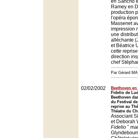
en Sancho 
Ramey en Do
production 
l'opéra épo
Massenet av
impression 
une distribu
alléchante 
et Béatrice 
cette reprise
direction in
chef Stépha
Par Gérard M
02/02/2002
Beethoven en h
Fidelio de Lu
Beethoven dan
du Festival d
reprise au Thé
Théatre du Châ
Associant Si
et Deborah W
Fidelio
" ma
Glyndebourn