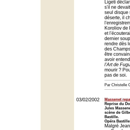
Ligeti décla
s'il ne deva
seul disque 
déserte, il ch
l'enregistre
Koroliov de l
et l'écoutera
dernier sou
rendre dès l
des Champs
être convainc
avoir enten
l'Art de Fug
mourir ? Pou
pas de soi.
Par Christell
03/02/2002
Massenet rep
Reprise du Do
Jules Massene
scène de Gilbe
Bastille.
Opéra Bastille
Malgré Jean