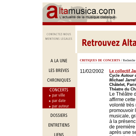
CRITIQUES DE CONCERTS
/ Recherche 
11/02/2002
Le collectif Ja
Cycle
Autour 
Michael Jarrel
Châtelet, Pari
Théatre du Châ
Le Théâtre 
affirme cett
volonté très
promouvoir l
musicale, g
à la présen
de première 
après une s