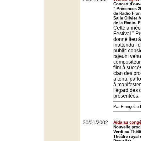
Concert d'ouve
" Présences 2
de Radio Fran
Salle Olivier
de la Radio, P
Cette année,
Festival " P
donné lieu à
inattendu : d
public cons
rajeuni venu
compositeur
film à succès
clan des pro
a tenu, parf
à manifester
l'égard des 
présentées.
Par François
30/01/2002
Aïda au congé
Nouvelle prod
Verdi au Théâ
Théâtre royal 