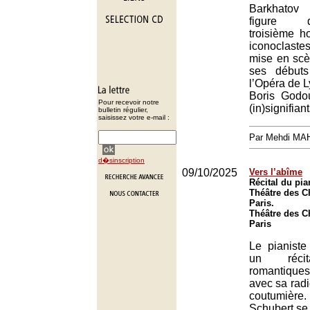
Barkhatov 
figure d’
troisième 
iconoclast
mise en scè
ses début
l’Opéra de L
Boris Godo
Pour recevoir notre
(in)signifiant
bulletin régulier,
saisissez votre e-mail :
Par Mehdi MA
d�sinscription
09/10/2025
Vers l’abîme
Récital du pia
Théâtre des 
Paris.
Théâtre des 
Paris
Le pianiste 
un récit
romantique
avec sa radi
coutumièr
Schubert se 