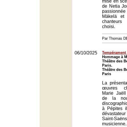
mise en scè
de Netia Jon
passionn
Mäkelä et
chanteurs
choisi.
Par Thomas 
06/10/2025
Tempérament 
Hommage à Ma
Théâtre des B
Paris.
Théâtre des B
Paris
La présenta
œuvres ch
Marie Jaël
de la nou
discographi
à Pépites il
dévastateu
Saint-Saëns
musicienne.