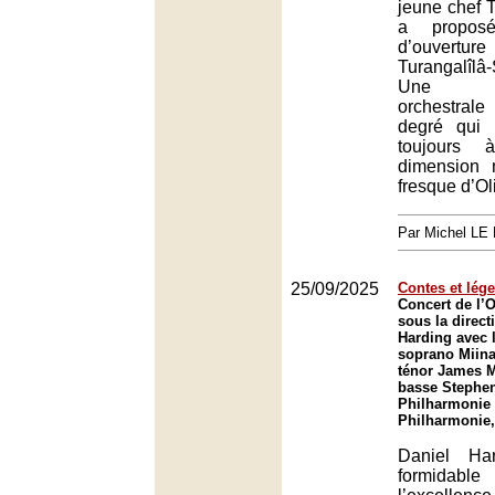
jeune chef 
a propos
d’ouverture
Turangalîlâ
Une dém
orchestra
degré qui 
toujours 
dimension 
fresque d’Ol
Par Michel L
25/09/2025
Contes et lég
Concert de l’O
sous la direct
Harding avec 
soprano Miina
ténor James M
basse Stephen
Philharmonie 
Philharmonie,
Daniel Ha
formidabl