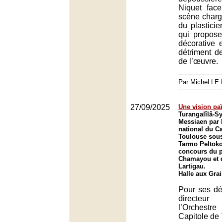
Niquet fac
scène char
du plastici
qui propose 
décorative 
détriment d
de l’œuvre.
Par Michel L
27/09/2025
Une vision pa
Turangalîlâ-
Messiaen par 
national du Ca
Toulouse sous
Tarmo Peltoko
concours du p
Chamayou et d
Lartigau.
Halle aux Gra
Pour ses déb
directeu
l’Orchest
Capitole de 