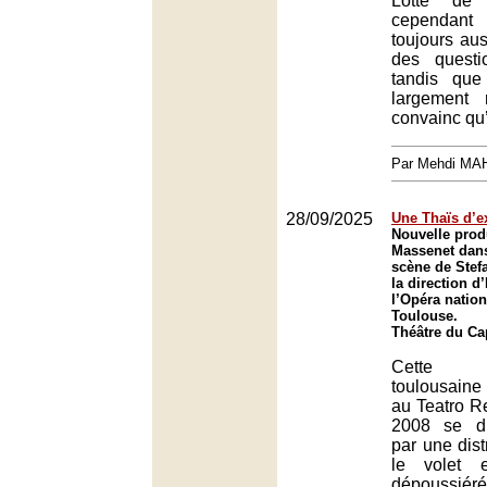
Lotte de 
cependant
toujours aus
des questio
tandis que 
largement 
convainc qu
Par Mehdi MA
28/09/2025
Une Thaïs d’e
Nouvelle prod
Massenet dan
scène de Stef
la direction d
l’Opéra nation
Toulouse.
Théâtre du Ca
Cette 
toulousaine
au Teatro R
2008 se di
par une distr
le volet e
dépoussi