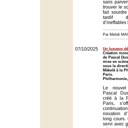
sans parven
trouver le so
fait sourdre
tardif 
d’ineffables
Par Mehdi MA
07/10/2025
Un luxueux dé
Création mond
de Pascal Dus
mise en scène
sous la direct
Mäkelä à la P
Paris.
Philharmonie,
Le nouvel
Pascal Dus
créé à la 
Paris, s’
continuation
novation 
long cours.
servi avec g