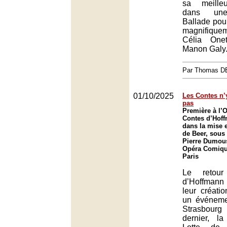
sa meille
dans une
Ballade pour
magnifique
Célia One
Manon Galy
Par Thomas 
01/10/2025
Les Contes n’
pas
Première à l’
Contes d’Hof
dans la mise 
de Beer, sous 
Pierre Dumou
Opéra Comique
Paris
Le retou
d’Hoffmann 
leur créatio
un événeme
Strasbour
dernier, l