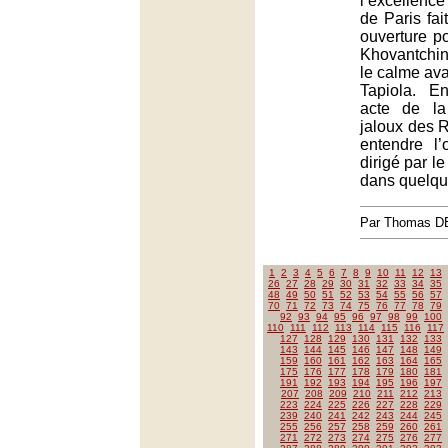
l’excellenc
de Paris fai
ouverture poi
Khovantchi
le calme ava
Tapiola. En
acte de la
jaloux des 
entendre l’
dirigé par le
dans quelqu
Par Thomas 
1
2
3
4
5
6
7
8
9
10
11
12
13
26
27
28
29
30
31
32
33
34
35
48
49
50
51
52
53
54
55
56
57
70
71
72
73
74
75
76
77
78
79
92
93
94
95
96
97
98
99
100
110
111
112
113
114
115
116
117
127
128
129
130
131
132
133
143
144
145
146
147
148
149
159
160
161
162
163
164
165
175
176
177
178
179
180
181
191
192
193
194
195
196
197
207
208
209
210
211
212
213
223
224
225
226
227
228
229
239
240
241
242
243
244
245
255
256
257
258
259
260
261
271
272
273
274
275
276
277