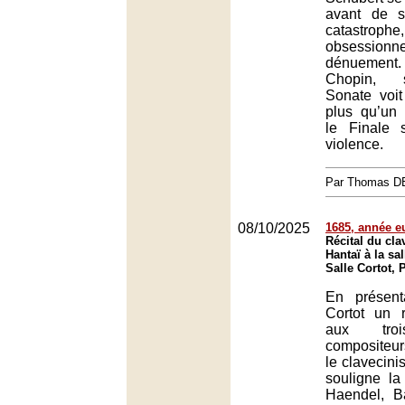
avant de 
catastrop
obsessionne
dénueme
Chopin, 
Sonate voit
plus qu’un
le Finale
violence.
Par Thomas 
08/10/2025
1685, année 
Récital du cla
Hantaï à la sal
Salle Cortot, 
En présent
Cortot un r
aux tro
compositeu
le clavecini
souligne la
Haendel, Ba