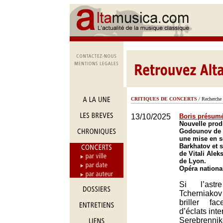
CRITIQUES DE CONCERTS
/ Recherche 
13/10/2025
Boris présum
Nouvelle prod
Godounov de 
une mise en s
Barkhatov et s
de Vitali Alek
de Lyon.
Opéra nationa
Si l’ast
Tcherniak
briller f
d’éclats inte
Serebrenn