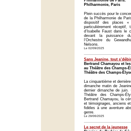
Philharmonie de Paris.
Philharmonie, Paris
Plein succès pour le conce
de la Philharmonie de Paris
dispositif des places 
particulièrement réceptif, 
d’Isabelle Faust dans le 
devant la puissance d
l’Orchestre du Gewandh
Nelsons.
Le 02/09/2025
Sans Jeanine, tout s’débi
Bertrand Chamayou et les
au Théâtre des Champs-Él
Théâtre des Champs-Élysé
La cinquantième et dernièr
dimanche matin de Jeanine
dernier dimanche de juin. 
Théâtre des Champs-Ély
Bertrand Chamayou, la cé
et témoignages, anciens et 
fidèles à une aventure ab
genre.
Le 29/06/2025
Le secret de la jeunesse