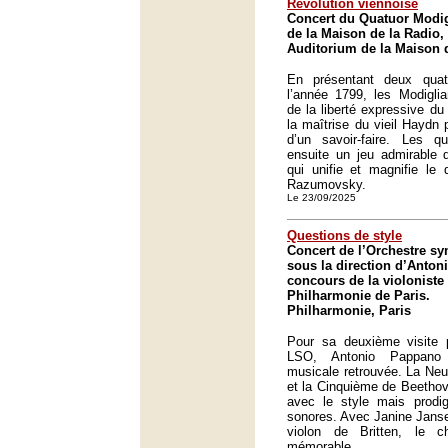
Révolution viennoise
Concert du Quatuor Modig
de la Maison de la Radio, 
Auditorium de la Maison d
En présentant deux qua
l’année 1799, les Modiglia
de la liberté expressive d
la maîtrise du vieil Haydn 
d’un savoir-faire. Les qu
ensuite un jeu admirable d
qui unifie et magnifie le
Razumovsky.
Le 23/09/2025
Questions de style
Concert de l’Orchestre 
sous la direction d’Anton
concours de la violoniste
Philharmonie de Paris.
Philharmonie, Paris
Pour sa deuxième visite p
LSO, Antonio Pappano
musicale retrouvée. La Ne
et la Cinquième de Beethov
avec le style mais prodi
sonores. Avec Janine Janse
violon de Britten, le 
mémorable.