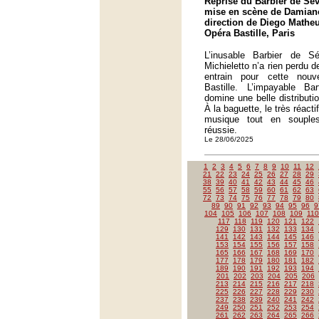
Reprise du Barbier de Sév
mise en scène de Damiano
direction de Diego Matheu
Opéra Bastille, Paris
L’inusable Barbier de S
Michieletto n’a rien perdu 
entrain pour cette nouv
Bastille. L’impayable B
domine une belle distribut
À la baguette, le très réact
musique tout en souples
réussie.
Le 28/06/2025
1
2
3
4
5
6
7
8
9
10
11
12
21
22
23
24
25
26
27
28
29
38
39
40
41
42
43
44
45
46
55
56
57
58
59
60
61
62
63
72
73
74
75
76
77
78
79
80
89
90
91
92
93
94
95
96
9
104
105
106
107
108
109
110
117
118
119
120
121
122
129
130
131
132
133
134
141
142
143
144
145
146
153
154
155
156
157
158
165
166
167
168
169
170
177
178
179
180
181
182
189
190
191
192
193
194
201
202
203
204
205
206
213
214
215
216
217
218
225
226
227
228
229
230
237
238
239
240
241
242
249
250
251
252
253
254
261
262
263
264
265
266