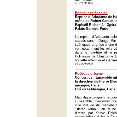
Le 22/09/2025
Bonheur calédonien
Reprise d’Ariodante de H
scène de Robert Carsen, s
Raphaël Pichon à l’Opéra 
Palais Garnier, Paris
La reprise d’Ariodante sel
succès sans mélange. Par s
scéniques et grâce à une dis
voit notamment les jolis dé
dans le rôle-titre et le 
Polinesso de Christophe D
houlette attentive et inspir
Le 21/09/2025
Poétique urbaine
Concert de l’Ensemble in
la direction de Pierre Bleu
musique, Paris.
Cité de la Musique, Paris
Magnifique programme pour 
l’Ensemble intercontempor
ville vue de de manière s
Tristan Murail, ou d’un
directe par Steve Reic
constructions d’Unsuk Chi