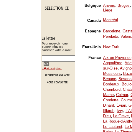
,
,
Belgique
Anvers
Bruges
Liège
Montréal
Canada
,
Espagne
Barcelone
Caste
,
Perelada
Valenc
Pour recevoir notre
New York
Etats-Unis
bulletin régulier,
saisissez votre e-mail :
France
Aix-en-Provence
,
Angoulême
Arle
,
sur-Oise
Avigno
d�sinscription
,
Messieurs
Bazo
,
Beaune
Besanç
,
Bordeaux
Boulo
,
Chambord
Chât
,
,
Marne
Colmar
,
Condette
Courb
,
,
Dinard
Évian
Ge
,
,
Illkirch
Ivry
L'A
,
,
Dieu
La Grave
La Roque-d'Anth
,
Le Lautaret
Le 
,
Bains
Le Thoron