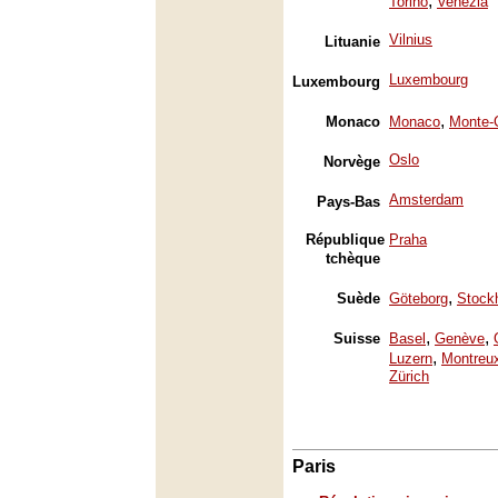
,
Torino
Venezia
Vilnius
Lituanie
Luxembourg
Luxembourg
,
Monaco
Monaco
Monte-
Oslo
Norvège
Amsterdam
Pays-Bas
République
Praha
tchèque
,
Suède
Göteborg
Stock
,
,
Suisse
Basel
Genève
,
Luzern
Montreu
Zürich
Paris