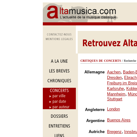
CRITIQUES DE CONCERTS
/ Recherche 
,
Allemagne
Aachen
Baden-
,
Dresden
Ebrach
Freiburg im Brei
,
Karlsruhe
Koble
,
Mannheim
Mün
Stuttgart
London
Angleterre
Buenos Aires
Argentine
,
Autriche
Bregenz
Innsbr