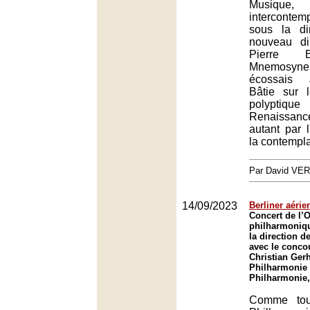
Musique,
intercont
sous la di
nouveau di
Pierre B
Mnemosyne 
écossais 
Bâtie sur 
polypt
Renaissance
autant par 
la contempla
Par David VE
14/09/2023
Berliner aérie
Concert de l’
philharmoniqu
la direction de
avec le conco
Christian Gerh
Philharmonie 
Philharmonie,
Comme tou