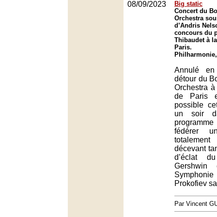
08/09/2023
Big static
Concert du B
Orchestra sous
d’Andris Nels
concours du p
Thibaudet à l
Paris.
Philharmonie,
Annulé en
détour du 
Orchestra à
de Paris 
possible ce
un soir d
programme n
fédérer u
totaleme
décevant ta
d’éclat d
Gershwin
Symphon
Prokofiev sa
Par Vincent G