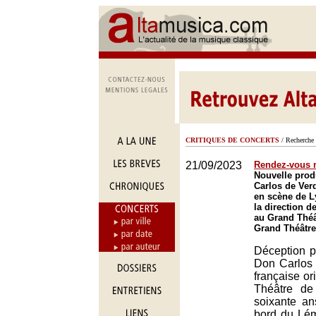
CRITIQUES DE CONCERTS
/ Recherche 
21/09/2023
Rendez-vous
Nouvelle prod
Carlos de Ver
en scène de Ly
la direction 
au Grand Théâ
Grand Théâtre
Déception p
Don Carlos 
française or
Théâtre d
soixante a
bord du Lém