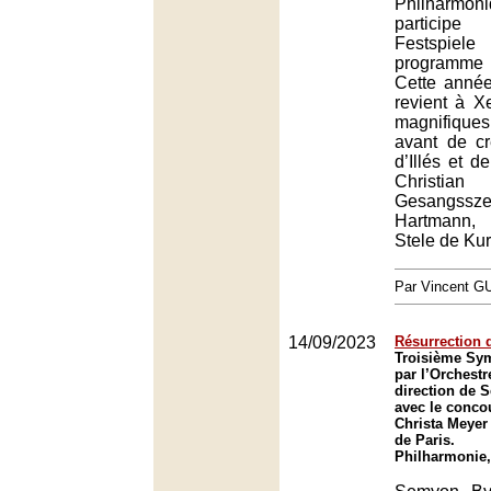
Philharmon
participe
Festspi
programme
Cette année,
revient à X
magnifiqu
avant de c
d’Illés et d
Christian
Gesang
Hartmann, 
Stele de Kur
Par Vincent G
14/09/2023
Résurrection 
Troisième Sy
par l’Orchestr
direction de 
avec le concou
Christa Meyer
de Paris.
Philharmonie,