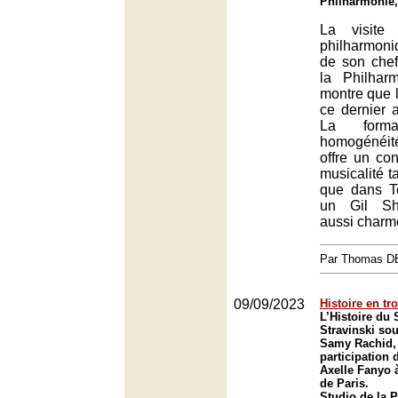
Philharmonie,
La visite 
philharmoni
de son che
la Philhar
montre que 
ce dernier a
La format
homogénéité 
offre un con
musicalité 
que dans T
un Gil Sh
aussi charm
Par Thomas 
09/09/2023
Histoire en tro
L’Histoire du 
Stravinski sou
Samy Rachid, 
participation d
Axelle Fanyo 
de Paris.
Studio de la 