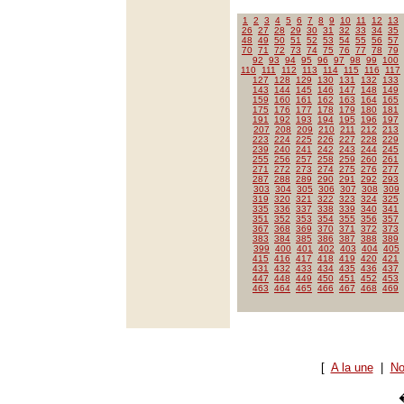
1
2
3
4
5
6
7
8
9
10
11
12
13
26
27
28
29
30
31
32
33
34
35
48
49
50
51
52
53
54
55
56
57
70
71
72
73
74
75
76
77
78
79
92
93
94
95
96
97
98
99
100
110
111
112
113
114
115
116
117
127
128
129
130
131
132
133
143
144
145
146
147
148
149
159
160
161
162
163
164
165
175
176
177
178
179
180
181
191
192
193
194
195
196
197
207
208
209
210
211
212
213
223
224
225
226
227
228
229
239
240
241
242
243
244
245
255
256
257
258
259
260
261
271
272
273
274
275
276
277
287
288
289
290
291
292
293
303
304
305
306
307
308
309
319
320
321
322
323
324
325
335
336
337
338
339
340
341
351
352
353
354
355
356
357
367
368
369
370
371
372
373
383
384
385
386
387
388
389
399
400
401
402
403
404
405
415
416
417
418
419
420
421
431
432
433
434
435
436
437
447
448
449
450
451
452
453
463
464
465
466
467
468
469
[
A la une
|
No