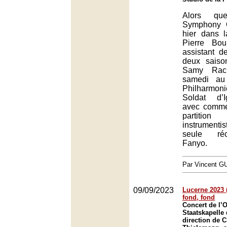
Alors qu
Symphony O
hier dans 
Pierre Bou
assistant d
deux saiso
Samy Rach
samedi au
Philharmoni
Soldat d’I
avec comme
partit
instrumenti
seule réc
Fanyo.
Par Vincent G
09/09/2023
Lucerne 2023 (
fond, fond
Concert de l’O
Staatskapelle
direction de C