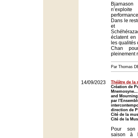
Bjarnaso
n’explo
performan
Dans le res
et no
Schéhéraz
éclatent en
les qualités 
Chan pou
pleinement r
Par Thomas 
14/09/2023
Théâtre de la
Création de P
Mnemosyne...
and Mourning
par l'Ensembl
intercontempo
direction de P
Cité de la mus
Cité de la Mus
Pour son 
saison à 