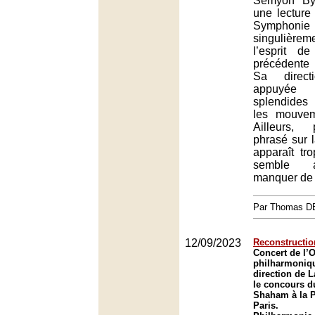
Semyon By
une lecture
Symphoni
singulièrem
l’esprit d
précédente 
Sa direct
appuyé
splendides
les mouvem
Ailleurs, 
phrasé sur l
apparaît tro
semble a
manquer de 
Par Thomas 
12/09/2023
Reconstructio
Concert de l’
philharmoniqu
direction de 
le concours du
Shaham à la 
Paris.