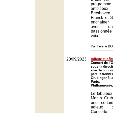
programm
ambitieux
Beethoven
Franck et S
enchaîner
avec un
passionnée 
voix.
Par Hélène B
20/09/2023
Adieux et déb
Concert de l’O
sous la direc
avec le conco
percussionnis
Grubinger à l
Paris.
Philharmonie,
Le fabuleux
Martin Grub
une certa
adieux p
Concert