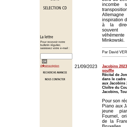
incombe s
transpos
Allemagne
inspiration d
à la dire
souvent
véhémen
Minkowski.
Pour recevoir notre
bulletin régulier,
saisissez votre e-mail :
Par David VE
d�sinscription
21/09/2023
Jacobins 2023 
souffle
Récital de Jo
dans le cadre 
aux Jacobins 
Cloître du Co
Jacobins, Tou
Pour son réc
Piano aux J
jeune pia
Fournel, ori
de la Franc
Bruxelles