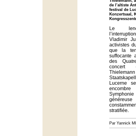
Thielemann, a
de l’altiste A
festival de Lu
Konzertsaal, 
Kongresszent
Le len
l’interrupti
Vladimir J
activistes d
que la tem
suffocante
des Quatr
concert 
Thielem
Staatskape
Lucerne s
encombre 
Symphon
génére
constammen
stratifiée.
Par Yannick 