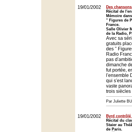
19/01/2002
Des chansons 
Récital de l'
Mémoire dans 
" Figures de 
France.
Salle Olivier
de la Radio, P
Avec sa séri
gratuits pla
des " Figure
Radio Franc
pas d'ambiti
dimanche der
fut portée, e
l'ensemble 
qui s'est la
vaste panor
trois siècle
Par Juliette B
19/01/2002
Byrd contrôlé 
Récital du cla
Staier au Thé
de Paris.