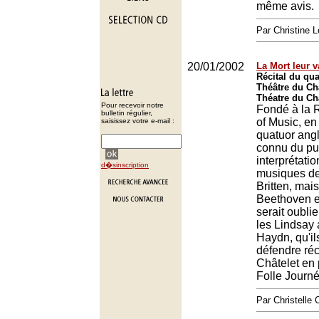
même avis.
Par Christine 
20/01/2002
La Mort leur 
Récital du qu
Théâtre du Châ
Théatre du Châ
Pour recevoir notre
Fondé à la 
bulletin régulier,
of Music, en
saisissez votre e-mail :
quatuor angl
connu du pu
interprétati
d�sinscription
musiques de 
Britten, mai
Beethoven e
serait oublie
les Lindsay 
Haydn, qu'il
défendre ré
Châtelet en 
Folle Journ
Par Christell