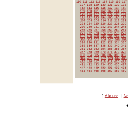
110
111
112
113
114
115
116
117
127
128
129
130
131
132
133
143
144
145
146
147
148
149
159
160
161
162
163
164
165
175
176
177
178
179
180
181
191
192
193
194
195
196
197
207
208
209
210
211
212
213
223
224
225
226
227
228
229
239
240
241
242
243
244
245
255
256
257
258
259
260
261
271
272
273
274
275
276
277
287
288
289
290
291
292
293
303
304
305
306
307
308
309
319
320
321
322
323
324
325
335
336
337
338
339
340
341
351
352
353
354
355
356
357
367
368
369
370
371
372
373
383
384
385
386
387
388
389
399
400
401
402
403
404
405
415
416
417
418
419
420
421
431
432
433
434
435
436
437
447
448
449
450
451
452
453
463
464
465
466
467
468
469
[
A la une
|
No