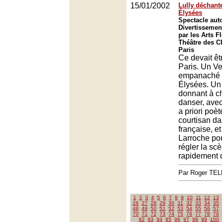
15/01/2002
Lully déchant
Élysées
Spectacle aut
Divertissement
par les Arts F
Théâtre des 
Paris
Ce devait êt
Paris. Un Ve
empanaché 
Élysées. Un 
donnant à ch
danser, avec
a priori poè
courtisan da
française, et
Larroche pour
régler la scèn
rapidement 
Par Roger TE
1
2
3
4
5
6
7
8
9
10
11
12
13
26
27
28
29
30
31
32
33
34
35
48
49
50
51
52
53
54
55
56
57
70
71
72
73
74
75
76
77
78
79
92
93
94
95
96
97
98
99
100