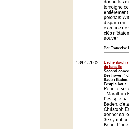
donne les m
témoigne ce
entièrement
polonais Wit
disparu en 
exercice de 
clés n'étaie
trouver.
Par François
18/01/2002
Eschenbach v
de bataille
Second concer
Beethoven " d
Baden Baden.
Festpielhaus,
Pour ce sec
" Marathon 
Festspielha
Baden, c'éta
Christoph E
donner sa le
3e symphoni
Bonn. L'une 