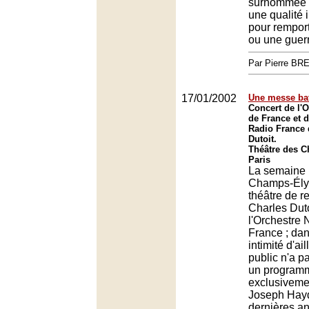
surnommée "
une qualité 
pour rempor
ou une guer
Par Pierre BR
17/01/2002
Une messe bat
Concert de l'O
de France et 
Radio France 
Dutoit.
Théâtre des 
Paris
La semaine 
Champs-Élys
théâtre de r
Charles Duto
l'Orchestre 
France ; dan
intimité d'ail
public n'a p
un programm
exclusiveme
Joseph Hay
dernières an