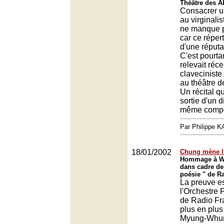
Théâtre des A
Consacrer un
au virginali
ne manque p
car ce réperto
d'une réputat
C'est pourta
relevait réc
claveciniste
au théâtre 
Un récital qu
sortie d'un 
même compo
Par Philippe 
18/01/2002
Chung mène l
Hommage à Wi
dans cadre de
poésie " de R
La preuve est
l'Orchestre
de Radio Fr
plus en plus
Myung-Whun