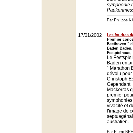
symphonie n
Paukenmes
Par Philippe 
17/01/2002
Les foudres d
Premier conce
Beethoven " d
Baden Baden.
Festpielhaus,
Le Festspie
Baden entam
" Marathon 
dévolu pour 
Christoph E
Cependant, c
Mackerras qui
premier pour
symphonies 
vivacité et 
l'image de c
septuagénair
australien.
Par Pierre BR