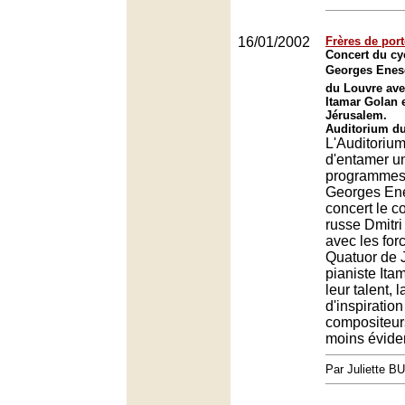
16/01/2002
Frères de por
Concert du cy
Georges Enesc
du Louvre avec
Itamar Golan 
Jérusalem.
Auditorium du
L'Auditorium
d'entamer 
programmes 
Georges Ene
concert le co
russe Dmitri
avec les for
Quatuor de 
pianiste Ita
leur talent, l
d'inspiration
compositeur
moins évide
Par Juliette B