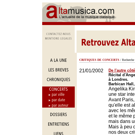
CRITIQUES DE CONCERTS
/ Recherche 
21/01/2002
De l'autre côt
Récital d'Ange
à Londres.
Barbican Hall
Angelika Kir
une star inte
Avant Paris,
qu'elle est a
avec les mê
et le même 
mais dans un
Mais à peu 
nos deux cri