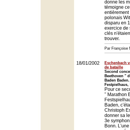
donne les m
témoigne ce
entièrement
polonais Wit
disparu en 
exercice de 
clés n'étaie
trouver.
Par François
18/01/2002
Eschenbach v
de bataille
Second concer
Beethoven " d
Baden Baden.
Festpielhaus,
Pour ce sec
" Marathon 
Festspielha
Baden, c'éta
Christoph E
donner sa le
3e symphoni
Bonn. L'une 