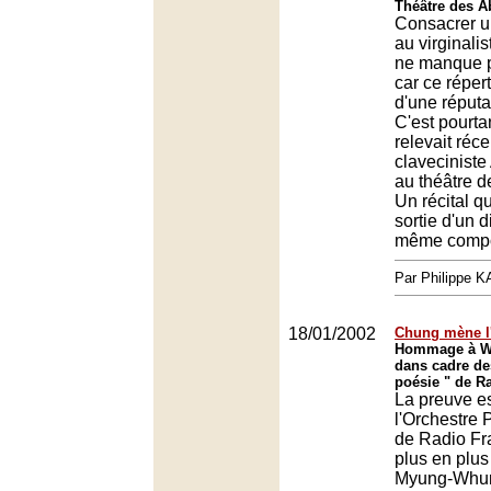
Théâtre des A
Consacrer un
au virginali
ne manque p
car ce réperto
d'une réputat
C'est pourta
relevait réc
claveciniste
au théâtre 
Un récital qu
sortie d'un 
même compo
Par Philippe 
18/01/2002
Chung mène l
Hommage à Wi
dans cadre de
poésie " de R
La preuve est
l'Orchestre
de Radio Fr
plus en plus
Myung-Whun