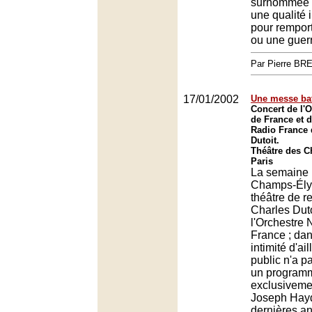
surnommée "
une qualité 
pour rempor
ou une guer
Par Pierre BR
17/01/2002
Une messe bat
Concert de l'O
de France et 
Radio France 
Dutoit.
Théâtre des 
Paris
La semaine 
Champs-Élys
théâtre de r
Charles Duto
l'Orchestre 
France ; dan
intimité d'ail
public n'a p
un programm
exclusiveme
Joseph Hay
dernières an