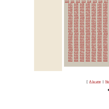
110
111
112
113
114
115
116
117
127
128
129
130
131
132
133
143
144
145
146
147
148
149
159
160
161
162
163
164
165
175
176
177
178
179
180
181
191
192
193
194
195
196
197
207
208
209
210
211
212
213
223
224
225
226
227
228
229
239
240
241
242
243
244
245
255
256
257
258
259
260
261
271
272
273
274
275
276
277
287
288
289
290
291
292
293
303
304
305
306
307
308
309
319
320
321
322
323
324
325
335
336
337
338
339
340
341
351
352
353
354
355
356
357
367
368
369
370
371
372
373
383
384
385
386
387
388
389
399
400
401
402
403
404
405
415
416
417
418
419
420
421
431
432
433
434
435
436
437
447
448
449
450
451
452
453
463
464
465
466
467
468
469
[
A la une
|
No