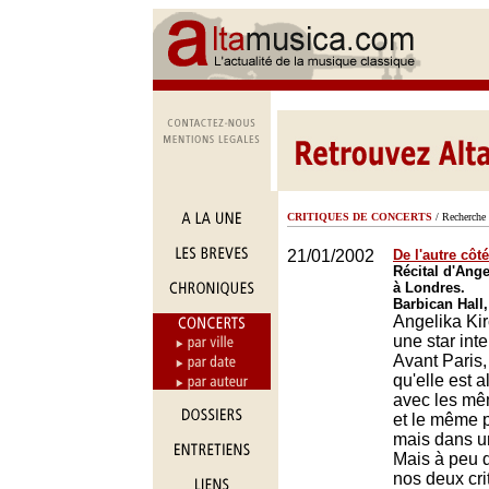
CRITIQUES DE CONCERTS
/ Recherche 
21/01/2002
De l'autre côt
Récital d'Ange
à Londres.
Barbican Hall
Angelika Kir
une star inte
Avant Paris,
qu'elle est a
avec les mê
et le même 
mais dans un
Mais à peu 
nos deux cri