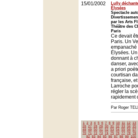
15/01/2002
Lully déchant
Élysées
Spectacle aut
Divertissement
par les Arts F
Théâtre des 
Paris
Ce devait êt
Paris. Un Ve
empanaché 
Élysées. Un 
donnant à ch
danser, avec
a priori poè
courtisan da
française, et
Larroche pour
régler la scèn
rapidement 
Par Roger TE
1
2
3
4
5
6
7
8
9
10
11
12
13
26
27
28
29
30
31
32
33
34
35
48
49
50
51
52
53
54
55
56
57
70
71
72
73
74
75
76
77
78
79
92
93
94
95
96
97
98
99
100