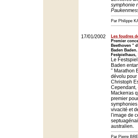
symphonie n
Paukenmes
Par Philippe 
17/01/2002
Les foudres d
Premier conce
Beethoven " d
Baden Baden.
Festpielhaus,
Le Festspie
Baden entam
" Marathon 
dévolu pour 
Christoph E
Cependant, c
Mackerras qui
premier pour
symphonies 
vivacité et 
l'image de c
septuagénair
australien.
Par Pierre BR