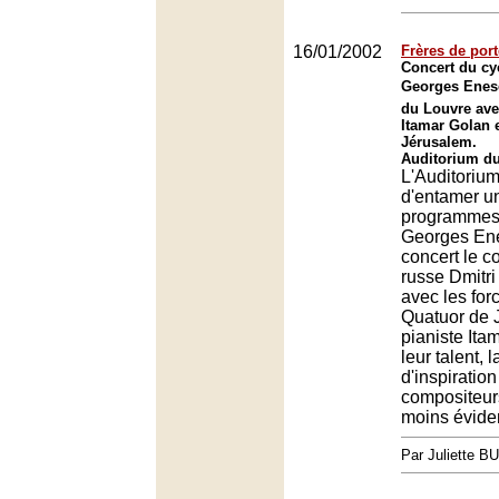
16/01/2002
Frères de por
Concert du cy
Georges Enesc
du Louvre avec
Itamar Golan 
Jérusalem.
Auditorium du
L'Auditorium
d'entamer 
programmes 
Georges Ene
concert le co
russe Dmitri
avec les for
Quatuor de 
pianiste Ita
leur talent, l
d'inspiration
compositeur
moins évide
Par Juliette B