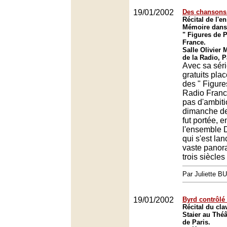
19/01/2002
Des chansons 
Récital de l'
Mémoire dans 
" Figures de 
France.
Salle Olivier
de la Radio, P
Avec sa séri
gratuits pla
des " Figure
Radio Franc
pas d'ambiti
dimanche der
fut portée, e
l'ensemble 
qui s'est la
vaste panor
trois siècle
Par Juliette B
19/01/2002
Byrd contrôlé 
Récital du cla
Staier au Thé
de Paris.