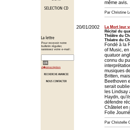
même avis.
Par Christine 
20/01/2002
La Mort leur 
Récital du qu
Théâtre du Châ
Théatre du Châ
Pour recevoir notre
Fondé à la 
bulletin régulier,
of Music, en
saisissez votre e-mail :
quatuor angl
connu du pu
interprétati
d�sinscription
musiques de 
Britten, mai
Beethoven e
serait oublie
les Lindsay 
Haydn, qu'il
défendre ré
Châtelet en 
Folle Journ
Par Christell