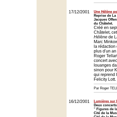
17/12/2001
Une Hélène po
Reprise de La
Jacques Offen
du Châtelet.
Créé en sep
Châtelet, ce
Hélène
de La
Marc Minkows
la rédaction
plus d'un an
Roger Tellart
concert avec
louanges dan
sinon pour 
qui reprend l
Felicity Lott.
Par Roger TE
16/12/2001
Lumières sur l
Deux concerts
" Figures de l
Cité de la Mus
Cité de la Mus