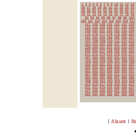
1
2
3
4
5
6
7
8
9
10
11
12
13
26
27
28
29
30
31
32
33
34
35
48
49
50
51
52
53
54
55
56
57
70
71
72
73
74
75
76
77
78
79
92
93
94
95
96
97
98
99
100
110
111
112
113
114
115
116
117
127
128
129
130
131
132
133
143
144
145
146
147
148
149
159
160
161
162
163
164
165
175
176
177
178
179
180
181
191
192
193
194
195
196
197
207
208
209
210
211
212
213
223
224
225
226
227
228
229
239
240
241
242
243
244
245
255
256
257
258
259
260
261
271
272
273
274
275
276
277
287
288
289
290
291
292
293
303
304
305
306
307
308
309
319
320
321
322
323
324
325
335
336
337
338
339
340
341
351
352
353
354
355
356
357
367
368
369
370
371
372
373
383
384
385
386
387
388
389
399
400
401
402
403
404
405
415
416
417
418
419
420
421
431
432
433
434
435
436
437
447
448
449
450
451
452
453
463
464
465
466
467
468
469
[
A la une
|
No