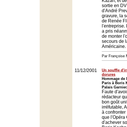
Kazan, et de
sortie en DV
d'André Prev
gravure, la 
de Renée Fle
l'entreprise
a pris néanm
de monter l'
secours de l
Américaine.
Par François
11/12/2001
Un souffle d'i
dorures
Hommage de l'
Paris à Boris
Palais Garnier
Faute d'avoi
rédacteur qu
bon goût uni
irréfutable,
à confronter 
que l'Opéra 
d'achever 