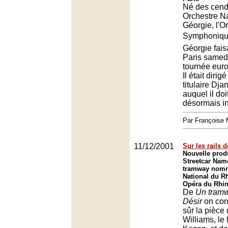
Né des cend
Orchestre Na
Géorgie, l'O
Symphonique 
Géorgie fais
Paris samedi
tournée euro
Il était dirig
titulaire Dj
auquel il doi
désormais in
Par François
11/12/2001
Sur les rails d
Nouvelle prod
Streetcar Nam
tramway nommé
National du Rh
Opéra du Rhin
De
Un tram
Désir
on con
sûr la pièc
Williams, le 