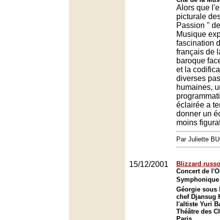
Alors que l'
picturale des
Passion " de
Musique exp
fascination 
français de 
baroque face
et la codific
diverses pa
humaines, u
programmati
éclairée a te
donner un é
moins figurat
Par Juliette B
15/12/2001
Blizzard russ
Concert de l'O
Symphonique d
Géorgie sous l
chef Djansug 
l'altiste Yuri 
Théâtre des C
Paris