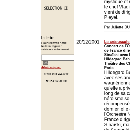
mystique et
le chef Vla
vient de diri
Pleyel.
Par Juliette B
20/12/2001
Le crépuscule
Pour recevoir notre
Concert de l'O
bulletin régulier,
saisissez votre e-mail :
de France diri
Sinaïski avec
Hildegard Beh
Théâtre des C
d�sinscription
Paris
Hildegard B
avec ses an
wagnériennes
qu'elle a pri
long de sa c
héroïsme so
récompensé.
dernier, elle 
l'Orchestre 
France dirig
Sinaïski, ma
de Korngold 