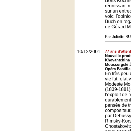
Boris Kochn
réunissant 
sur un entrec
voici l'opini
Buch en rega
de Gérard M
Par Juliette B
10/12/2001
77 ans d'atten
Nouvelle prod
Khovantchina
Moussorgski à
Opéra Bastille
En très peu 
vie fut relat
Modeste Mo
(1839-1881),
l'exploit de
durablement l
pensée de t
compositeur
par Debussy
Rimsky-Kors
Chostakovitc