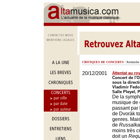
CRITIQUES DE CONCERTS
/ Recherche 
20/12/2001
Attentat au r
Concert de l'O
sous la direct
Vladimir Fedo
Salle Pleyel, 
De la symph
musique de 
passant par 
de Dvoràk to
genres. Mais
de
Russalka
moins très cr
doit un
Req