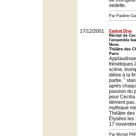
vedette.
Par Pauline Ga
17/12/2001
Castrat Diva
Récital de Cec
l'ensemble ba
Nove.
Théâtre des C
Paris
Applaudiss
frénétiques 
scène, triomp
délire à la f
partie, " sta
après chaque
passion du p
pour Cecilia
dément pas.
mythique me
Théâtre de
Élysées les 
17 novembre
Par Michel P