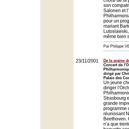
choisi de la
son compatr
Salonen et l
Philharmoni
pour un pro
mariant Bart
Lutoslawski, 
même bien s
Par Philippe 
23/11/2001
De la graine d
Concert de l'O
Philharmoniq
dirigé par Chr
Palais des Co
Un jeune che
diriger l'Orc
Philharmoni
Strasbourg e
grande impr
programme o
réunissant N
Beethoven. 
n'a que trent