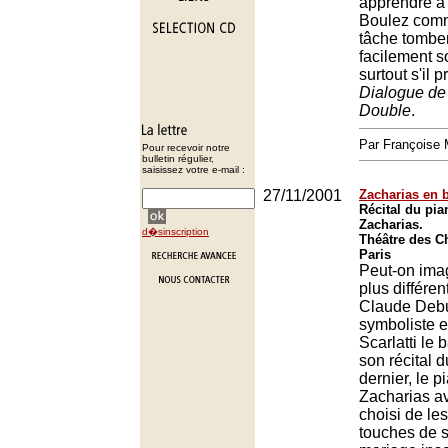
apprendre à 
Boulez comm
tâche tombe
facilement s
surtout s'il 
Dialogue de
Double
.
Par François
Pour recevoir notre
bulletin régulier,
saisissez votre e-mail :
27/11/2001
Zacharias en b
Récital du pia
Zacharias.
d�sinscription
Théâtre des C
Paris
Peut-on imag
plus différe
Claude Debu
symboliste 
Scarlatti le
son récital 
dernier, le p
Zacharias av
choisi de les
touches de s