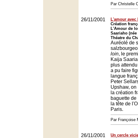
Par Christell
26/11/2001
L'amour avec l
Création franç
L'Amour de lo
Saariaho (née 
Théatre du Châ
Auréolé de 
salzbourgeo
loin
, le prem
Kaija Saaria
plus attendu
a pu faire fi
langue franç
Peter Sellar
Upshaw, on 
la création f
baguette de
la tête de l'
Paris.
Par François
26/11/2001
Un cercle vici