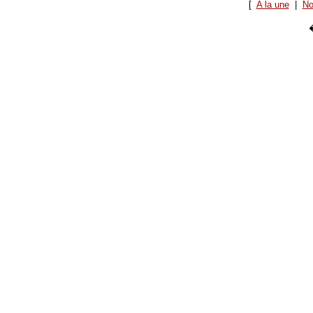
[
A la une
|
No