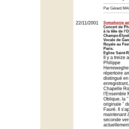
Par Gérard M
22/11/2001
Symphonie an
Concert de Ph
à la tête de l'
Champs-Élysée
Vocale de Gan
Royale au Fest
Paris.
Eglise Saint-R
Il y a treize 
Philippe
Herreweghe, 
répertoire an
distingué en
enregistrant
Chapelle Ro
l'Ensemble 
Oblique, la "
originale " 
Fauré. Il s'a
maintenant à
seconde vers
actuellement