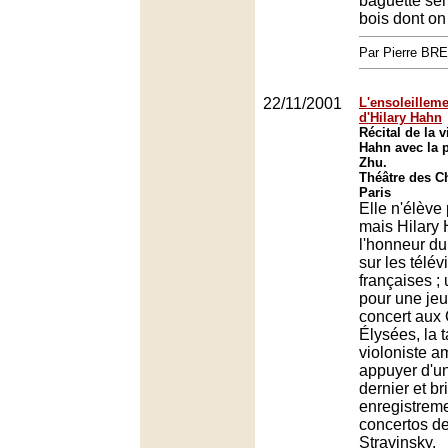
baguette se
bois dont on 
Par Pierre BR
22/11/2001
L'ensoleilleme
d'Hilary Hahn
Récital de la v
Hahn avec la p
Zhu.
Théâtre des C
Paris
Elle n'élève
mais Hilary
l'honneur du
sur les télév
françaises ; 
pour une jeu
concert aux
Élysées, la 
violoniste a
appuyer d'un
dernier et bri
enregistrem
concertos d
Stravinsky.