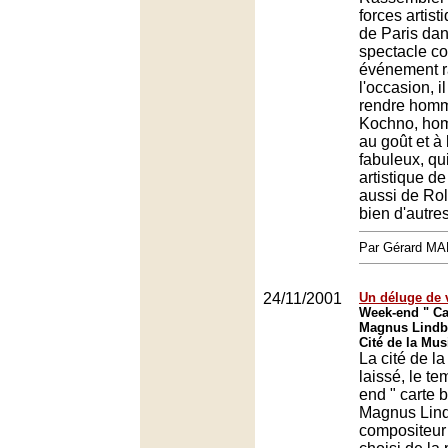
forces artist
de Paris dan
spectacle co
événement r
l'occasion, i
rendre homm
Kochno, ho
au goût et à l
fabuleux, qui
artistique d
aussi de Rol
bien d'autres
Par Gérard M
24/11/2001
Un déluge de 
Week-end " Ca
Magnus Lindbe
Cité de la Mus
La cité de l
laissé, le t
end " carte 
Magnus Lind
compositeur 