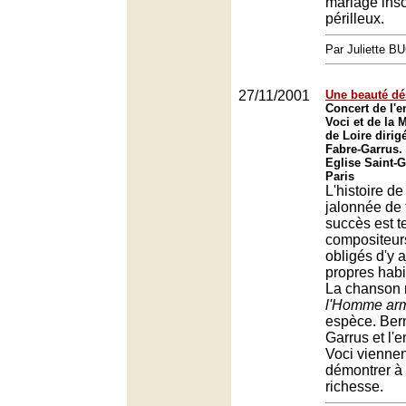
mariage insol
périlleux.
Par Juliette B
27/11/2001
Une beauté d
Concert de l'
Voci et de la 
de Loire dirig
Fabre-Garrus.
Eglise Saint-
Paris
L'histoire d
jalonnée de 
succès est t
compositeur
obligés d'y a
propres hab
La chanson 
l'Homme ar
espèce. Ber
Garrus et l'
Voci viennen
démontrer à
richesse.