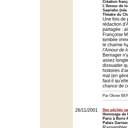
Création franç
L'Amour de lo
Saariaho (née 
Théatre du Châ
Une fois de p
rédaction d'
partagée : a
Françoise Ma
tombée imm
le charme h
l'Amour de l
Bernager n'y
assez longt
dissuader qu
histoires d'a
mal (en géné
faut-il qu'el
chance de 
Par Olivier 
26/11/2001
Des péchés sa
Hommage de l'
Paris à Boris
Palais Garnier
Rassembler l