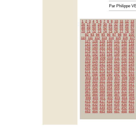
Par Philippe 
1
2
3
4
5
6
7
8
9
10
11
12
13
26
27
28
29
30
31
32
33
34
35
48
49
50
51
52
53
54
55
56
57
70
71
72
73
74
75
76
77
78
79
92
93
94
95
96
97
98
99
100
110
111
112
113
114
115
116
117
127
128
129
130
131
132
133
143
144
145
146
147
148
149
159
160
161
162
163
164
165
175
176
177
178
179
180
181
191
192
193
194
195
196
197
207
208
209
210
211
212
213
223
224
225
226
227
228
229
239
240
241
242
243
244
245
255
256
257
258
259
260
261
271
272
273
274
275
276
277
287
288
289
290
291
292
293
303
304
305
306
307
308
309
319
320
321
322
323
324
325
335
336
337
338
339
340
341
351
352
353
354
355
356
357
367
368
369
370
371
372
373
383
384
385
386
387
388
389
399
400
401
402
403
404
405
415
416
417
418
419
420
421
431
432
433
434
435
436
437
447
448
449
450
451
452
453
463
464
465
466
467
468
469