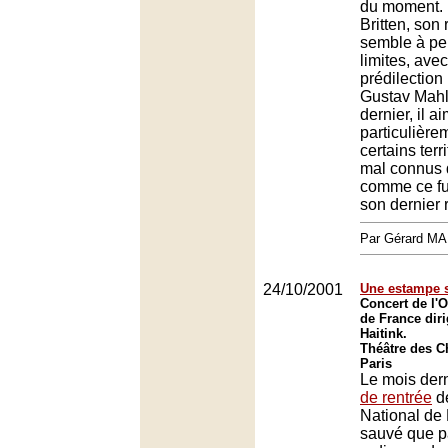
du moment.
Britten, son 
semble à pe
limites, ave
prédilectio
Gustav Mahl
dernier, il a
particulière
certains terr
mal connus 
comme ce fut
son dernier r
Par Gérard M
24/10/2001
Une estampe s
Concert de l'O
de France dir
Haitink.
Théâtre des 
Paris
Le mois dern
de rentrée
de
National de 
sauvé que p