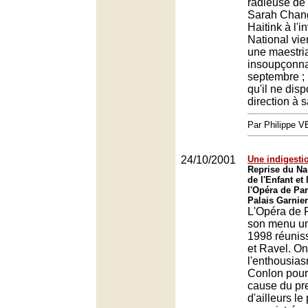
radieuse de 
Sarah Chang
Haitink à l'i
National vie
une maestri
insoupçonna
septembre ;
qu'il ne dis
direction à 
Par Philippe 
24/10/2001
Une indigesti
Reprise du Na
de l'Enfant et 
l'Opéra de Par
Palais Garnier
L'Opéra de 
son menu un
1998 réunis
et Ravel. On
l'enthousia
Conlon pour
cause du pre
d'ailleurs le