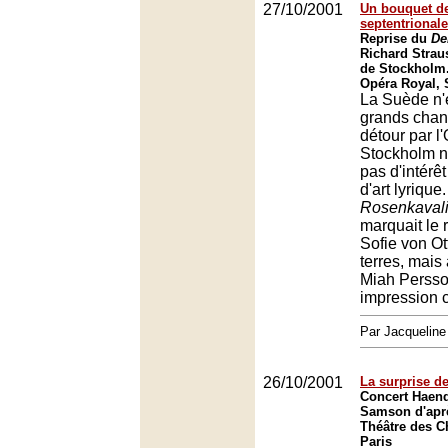
27/10/2001
Un bouquet d
septentrional
Reprise du
De
Richard Strau
de Stockholm
Opéra Royal,
La Suède n'
grands chant
détour par l
Stockholm 
pas d'intérê
d'art lyrique
Rosenkavali
marquait le 
Sofie von Ot
terres, mais
Miah Persson
impression c
Par Jacqueli
26/10/2001
La surprise 
Concert Haend
Samson d'aprè
Théâtre des 
Paris