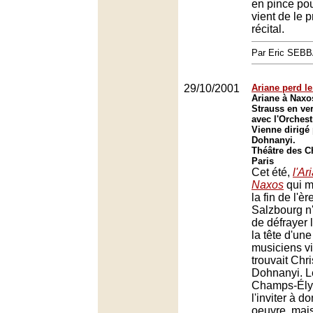
en pince po
vient de le 
récital.
Par Eric SEB
29/10/2001
Ariane perd le 
Ariane à Naxo
Strauss en ve
avec l'Orchest
Vienne dirigé
Dohnanyi.
Théâtre des 
Paris
Cet été,
l'Ar
Naxos
qui m
la fin de l'èr
Salzbourg n
de défrayer 
la tête d'un
musiciens v
trouvait Chr
Dohnanyi. L
Champs-Élys
l'inviter à 
oeuvre, mai