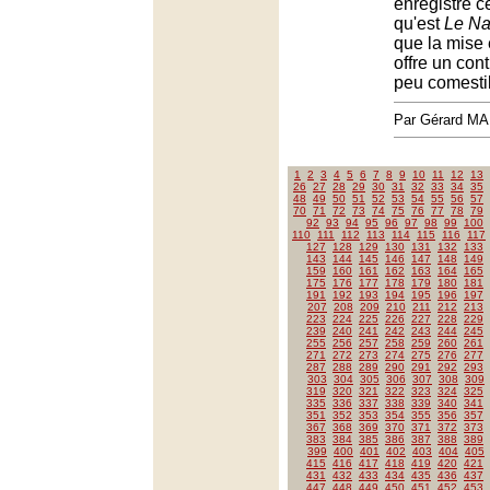
enregistré c
qu'est
Le Na
que la mise 
offre un cont
peu comesti
Par Gérard M
1
2
3
4
5
6
7
8
9
10
11
12
13
26
27
28
29
30
31
32
33
34
35
48
49
50
51
52
53
54
55
56
57
70
71
72
73
74
75
76
77
78
79
92
93
94
95
96
97
98
99
100
110
111
112
113
114
115
116
117
127
128
129
130
131
132
133
143
144
145
146
147
148
149
159
160
161
162
163
164
165
175
176
177
178
179
180
181
191
192
193
194
195
196
197
207
208
209
210
211
212
213
223
224
225
226
227
228
229
239
240
241
242
243
244
245
255
256
257
258
259
260
261
271
272
273
274
275
276
277
287
288
289
290
291
292
293
303
304
305
306
307
308
309
319
320
321
322
323
324
325
335
336
337
338
339
340
341
351
352
353
354
355
356
357
367
368
369
370
371
372
373
383
384
385
386
387
388
389
399
400
401
402
403
404
405
415
416
417
418
419
420
421
431
432
433
434
435
436
437
447
448
449
450
451
452
453