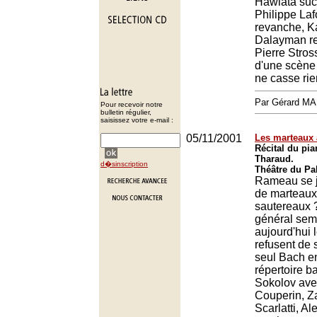
Hawlata suc
Philippe Laf
revanche, K
Dalayman re
Pierre Stross
d'une scène
ne casse rie
Par Gérard M
Pour recevoir notre
bulletin régulier,
saisissez votre e-mail :
05/11/2001
Les marteaux 
Récital du pia
Tharaud.
d�sinscription
Théâtre du Pal
Rameau se j
de marteaux
sautereaux 
général sem
aujourd'hui 
refusent de 
seul Bach e
répertoire 
Sokolov ave
Couperin, Z
Scarlatti, A