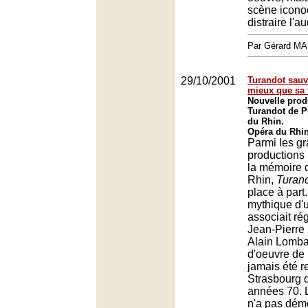
scène icono
distraire l'au
Par Gérard M
29/10/2001
Turandot sau
mieux que sa 
Nouvelle prod
Turandot de P
du Rhin.
Opéra du Rhin
Parmi les g
productions 
la mémoire 
Rhin,
Turan
place à part
mythique d'
associait ré
Jean-Pierre
Alain Lombar
d'oeuvre de 
jamais été 
Strasbourg d
années 70. L
n'a pas démé