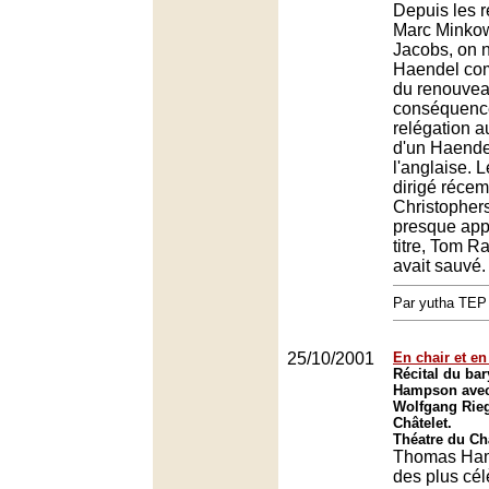
Depuis les r
Marc Minko
Jacobs, on n
Haendel co
du renouvea
conséquence
relégation 
d'un Haende
l'anglaise. 
dirigé réce
Christophers
presque appa
titre, Tom R
avait sauvé.
Par yutha TEP
25/10/2001
En chair et e
Récital du ba
Hampson avec 
Wolfgang Rieg
Châtelet.
Théatre du Châ
Thomas Ham
des plus cél