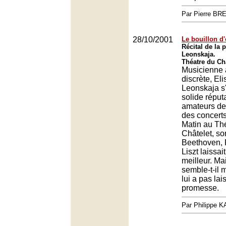
Par Pierre BR
28/10/2001
Le bouillon d
Récital de la 
Leonskaja.
Théatre du Châ
Musicienne 
discrète, El
Leonskaja s'
solide réput
amateurs de 
des concert
Matin au Th
Châtelet, s
Beethoven,
Liszt laissai
meilleur. Ma
semble-t-il m
lui a pas lai
promesse.
Par Philippe 